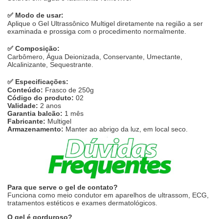
✅
Modo de usar:
Aplique o Gel Ultrassônico Multigel diretamente na região a ser
examinada e prossiga com o procedimento normalmente.
✅
Composição:
Carbômero, Água Deionizada, Conservante, Umectante,
Alcalinizante, Sequestrante.
✅
Especificações:
Conteúdo:
Frasco de 250g
Código do produto:
02
Validade:
2 anos
Garantia balcão:
1 mês
Fabricante:
Multigel
Armazenamento:
Manter ao abrigo da luz, em local seco.
Para que serve o gel de contato?
Funciona como meio condutor em aparelhos de ultrassom, ECG,
tratamentos estéticos e exames dermatológicos.
O gel é gorduroso?