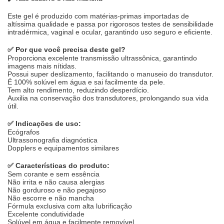
Este gel é produzido com matérias-primas importadas de
altíssima qualidade e passa por rigorosos testes de sensibilidade
intradérmica, vaginal e ocular, garantindo uso seguro e eficiente.
✅
Por que você precisa deste gel?
Proporciona excelente transmissão ultrassônica, garantindo
imagens mais nítidas.
Possui super deslizamento, facilitando o manuseio do transdutor.
É 100% solúvel em água e sai facilmente da pele.
Tem alto rendimento, reduzindo desperdício.
Auxilia na conservação dos transdutores, prolongando sua vida
útil.
✅
Indicações de uso:
Ecógrafos
Ultrassonografia diagnóstica
Dopplers e equipamentos similares
✅
Características do produto:
Sem corante e sem essência
Não irrita e não causa alergias
Não gorduroso e não pegajoso
Não escorre e não mancha
Fórmula exclusiva com alta lubrificação
Excelente condutividade
Solúvel em água e facilmente removível