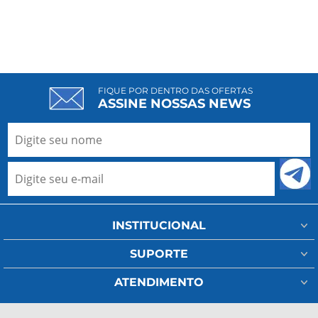
FIQUE POR DENTRO DAS OFERTAS
ASSINE NOSSAS NEWS
INSTITUCIONAL
Minha Conta
SUPORTE
Fale Conosco
Assistência Técnica
ATENDIMENTO
Meus Pedidos
Regulamento Frete
(11) 93802-1111
A Ada Medical