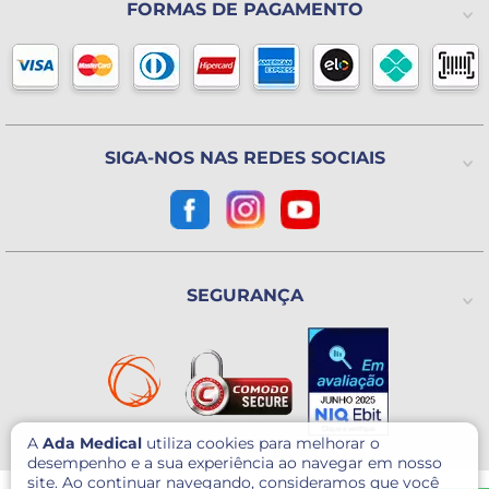
Política de Privacidade
FORMAS DE PAGAMENTO
(11) 2325-4371
Lista de Desejos
Formas de pagamento
Blog
Horário de atendimento
Política de Trocas ou Devoluções
De 2ª a 6ª feira das 8h às 18h
(Exceto Feriados)
Avenida Utinga, 777
Utinga - Santo André / SP
CEP: 09220-611
SIGA-NOS NAS REDES SOCIAIS
Como chegar?
CNPJ: 07.003.260/0001-60
SEGURANÇA
A
Ada Medical
utiliza cookies para melhorar o
desempenho e a sua experiência ao navegar em nosso
site. Ao continuar navegando, consideramos que você