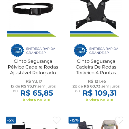
ENTREGA RÁPIDA
ENTREGA RÁPIDA
GRANDE SP
GRANDE SP
Cinto Segurança
Cinto Segurança
Pélvico Cadeira Rodas
Cadeira De Rodas
Ajustável Reforçado
Torácico 4 Pontas
Ortomobil
Ajustável Reforçado
R$ 73,17
R$ 121,45
Ortomobil
1x
de
R$ 73,17
sem juros
2x
de
R$ 60,73
sem juros
ou
R$ 65,85
ou
R$ 109,31
à vista no PIX
à vista no PIX
-5%
-15%