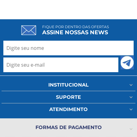
FIQUE POR DENTRO DAS OFERTAS
ASSINE NOSSAS NEWS
INSTITUCIONAL
Minha Conta
SUPORTE
Fale Conosco
Assistência Técnica
ATENDIMENTO
Meus Pedidos
Regulamento Frete
(11) 93802-1111
A Ada Medical
Política de Privacidade
FORMAS DE PAGAMENTO
(11) 2325-4371
Lista de Desejos
Formas de pagamento