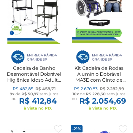
ENTREGA RÁPIDA
ENTREGA RÁPIDA
GRANDE SP
GRANDE SP
Cadeira de Banho
Kit Cadeira de Rodas
Desmontável Dobrável
Alumínio Dobrável
Higiênica Idoso Adulto
MA3E com Cinto de
B5 150kg Ortomobil
Segurança Pélvico
R$ 482,85
R$ 458,71
R$ 2.670,83
R$ 2.282,99
Ortomobil
9x
de
R$ 50,97
sem juros
10x
de
R$ 228,30
sem juros
ou
R$ 412,84
ou
R$ 2.054,69
à vista no PIX
à vista no PIX
-21%