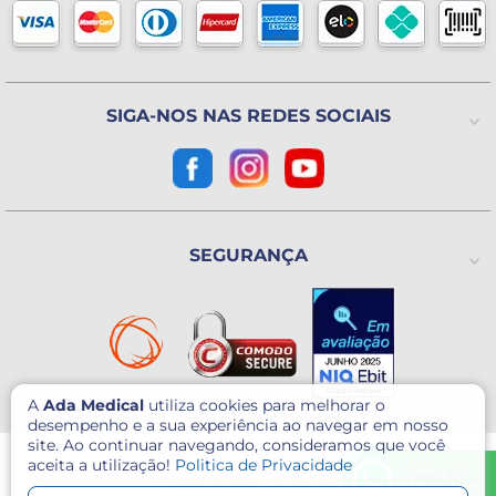
Blog
Horário de atendimento
Política de Trocas ou Devoluções
De 2ª a 6ª feira das 8h às 18h
(Exceto Feriados)
Avenida Utinga, 777
Utinga - Santo André / SP
CEP: 09220-611
SIGA-NOS NAS REDES SOCIAIS
Como chegar?
CNPJ: 07.003.260/0001-60
SEGURANÇA
A
Ada Medical
utiliza cookies para melhorar o
desempenho e a sua experiência ao navegar em nosso
site. Ao continuar navegando, consideramos que você
© 2026 - Ada Medical - Todos direitos reservados.
aceita a utilização!
Politica de Privacidade
Este site é protegido por reCAPTCHA e o Google
Política de Privacidade
e
chamar no
Termos de serviço
se aplicam.
WhatsApp