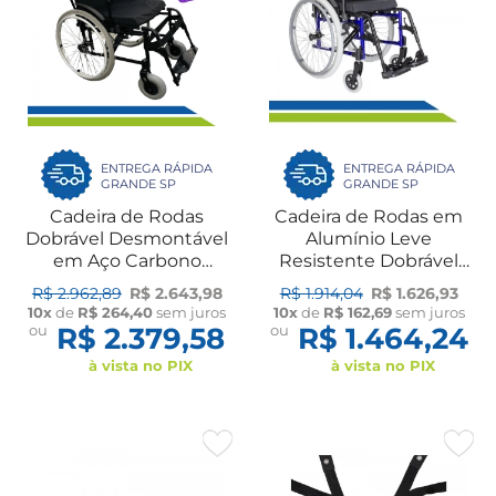
ENTREGA RÁPIDA
ENTREGA RÁPIDA
GRANDE SP
GRANDE SP
Cadeira de Rodas
Cadeira de Rodas em
Dobrável Desmontável
Alumínio Leve
em Aço Carbono
Resistente Dobrável
Obeso e Idoso até
Desmontável Idoso
R$ 2.962,89
R$ 2.643,98
R$ 1.914,04
R$ 1.626,93
200kg Pneu Antifuro
120Kg Slim Ortomobil
10x
de
R$ 264,40
sem juros
10x
de
R$ 162,69
sem juros
Ortomobil
ou
R$ 2.379,58
ou
R$ 1.464,24
à vista no PIX
à vista no PIX