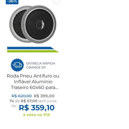
-36%
ENTREGA RÁPIDA
GRANDE SP
Roda Pneu Antifuro ou
Inflável Alumínio
Traseiro 60x60 para
Cadeira de Rodas sem
R$ 620,00
R$ 399,00
Eixo Par Ortomobil
7x
de
R$ 57,00
sem juros
ou
R$ 359,10
à vista no PIX