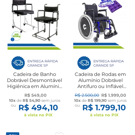
ENTREGA RÁPIDA
ENTREGA RÁPIDA
GRANDE SP
GRANDE SP
Cadeira de Banho
Cadeira de Rodas em
Dobrável Desmontável
Alumínio Dobrável
Higiênica em Alumínio
Antifuro ou Inflável
Idoso B5A Ortomobil
Adulto Idoso até 120kg
R$ 549,00
R$ 2.500,00
R$ 1.999,00
MA3E Ortomobil
10x
de
R$ 54,90
sem juros
10x
de
R$ 199,90
sem juros
ou
R$ 494,10
ou
R$ 1.799,10
à vista no PIX
à vista no PIX