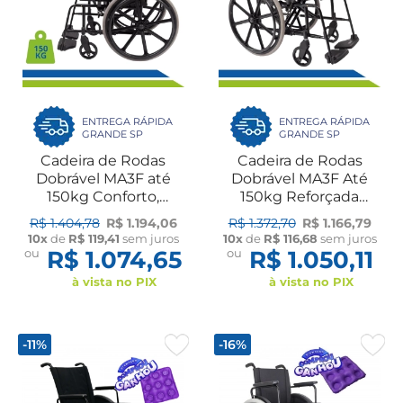
ENTREGA RÁPIDA
ENTREGA RÁPIDA
GRANDE SP
GRANDE SP
Cadeira de Rodas
Cadeira de Rodas
Dobrável MA3F até
Dobrável MA3F Até
150kg Conforto,
150kg Reforçada
Segurança e
Confortável Idoso
R$ 1.404,78
R$ 1.194,06
R$ 1.372,70
R$ 1.166,79
Mobilidade para o Dia a
Ortomobil
10x
de
R$ 119,41
sem juros
10x
de
R$ 116,68
sem juros
Dia Ortomobil
ou
R$ 1.074,65
ou
R$ 1.050,11
à vista no PIX
à vista no PIX
-11%
-16%