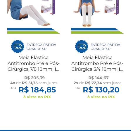
ENTREGA RÁPIDA
ENTREGA RÁPIDA
GRANDE SP
GRANDE SP
Meia Elástica
Meia Elástica
Antitrombo Pré e Pós-
Antitrombo Pré e Pós-
Cirúrgica 7/8 18mmHg
Cirúrgica 3/4 18mmHg
AES Estéril Par Venosan
AES Estéril Par Venosan
R$ 205,39
R$ 144,67
4x
de
R$ 51,35
sem juros
2x
de
R$ 72,34
sem juros
ou
R$ 184,85
ou
R$ 130,20
à vista no PIX
à vista no PIX