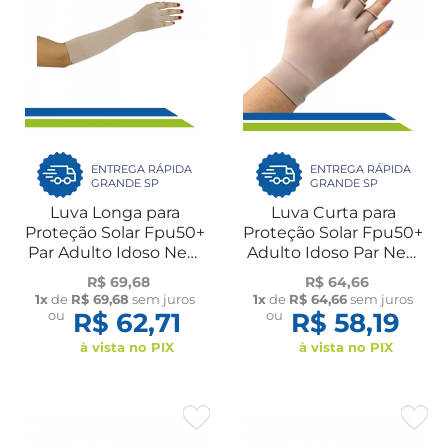
ENTREGA RÁPIDA
ENTREGA RÁPIDA
GRANDE SP
GRANDE SP
Luva Longa para
Luva Curta para
Proteção Solar Fpu50+
Proteção Solar Fpu50+
Par Adulto Idoso New
Adulto Idoso Par New
Form
Form
R$ 69,68
R$ 64,66
1x
de
R$ 69,68
sem juros
1x
de
R$ 64,66
sem juros
ou
R$ 62,71
ou
R$ 58,19
à vista no PIX
à vista no PIX