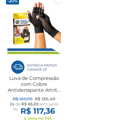
-20%
ENTREGA RÁPIDA
GRANDE SP
Luva de Compressão
com Cobre
Antiderrapante Artrite
Artrose Tendinite Túnel
R$ 160,99
R$ 130,40
do Carpo LER DORT
2x
de
R$ 65,20
sem juros
Ortho Pauher
ou
R$ 117,36
à vista no PIX