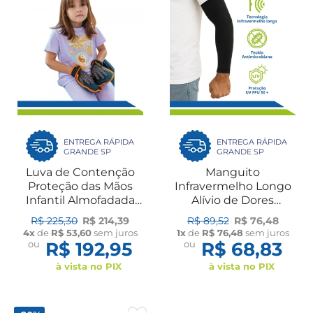
ENTREGA RÁPIDA
ENTREGA RÁPIDA
GRANDE SP
GRANDE SP
Luva de Contenção
Manguito
Proteção das Mãos
Infravermelho Longo
Infantil Almofadada
Alívio de Dores
com Toque Macio PAR
Proteção UV
R$ 225,30
R$ 214,39
R$ 89,52
R$ 76,48
Longevitech
Performance Treino
4x
de
R$ 53,60
sem juros
1x
de
R$ 76,48
sem juros
Dirigir Sarei
ou
R$ 192,95
ou
R$ 68,83
à vista no PIX
à vista no PIX