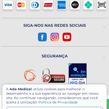
Blog
Horário de atendimento
Política de Trocas ou Devoluções
De 2ª a 6ª feira das 8h às 18h
(Exceto Feriados)
Avenida Utinga, 777
Utinga - Santo André / SP
CEP: 09220-611
SIGA-NOS NAS REDES SOCIAIS
Como chegar?
CNPJ: 07.003.260/0001-60
SEGURANÇA
A
Ada Medical
utiliza cookies para melhorar o
desempenho e a sua experiência ao navegar em nosso
site. Ao continuar navegando, consideramos que você
© 2026 - Ada Medical - Todos direitos reservados.
aceita a utilização!
Politica de Privacidade
Este site é protegido por reCAPTCHA e o Google
Política de Privacidade
e
chamar no
Termos de serviço
se aplicam.
WhatsApp