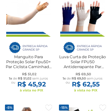
ENTREGA RÁPIDA
ENTREGA RÁPIDA
GRANDE SP
GRANDE SP
Manguito Para
Luva Curta de Proteção
Proteção Solar Fpu50+
Solar FPU50
Par Ciclista Caminhada
Antiderrapante Par
Esporte Motorista de
Flambé
R$ 51,02
R$ 69,50
Carro New Form
1x
de
R$ 51,02
sem juros
1x
de
R$ 69,50
sem juros
ou
R$ 45,92
ou
R$ 62,55
à vista no PIX
à vista no PIX
-5%
-15%