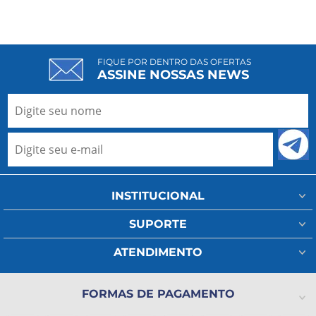
FIQUE POR DENTRO DAS OFERTAS
ASSINE NOSSAS NEWS
INSTITUCIONAL
Minha Conta
SUPORTE
Fale Conosco
Assistência Técnica
ATENDIMENTO
Meus Pedidos
Regulamento Frete
(11) 93802-1111
A Ada Medical
Política de Privacidade
FORMAS DE PAGAMENTO
(11) 2325-4371
Lista de Desejos
Formas de pagamento