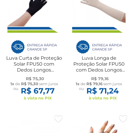
ENTREGA RÁPIDA
ENTREGA RÁPIDA
GRANDE SP
GRANDE SP
Luva Curta de Proteção
Luva Longa de
Solar FPU50 com
Proteção Solar FPU50
Dedos Longos
com Dedos Longos
Antiderrapante Par
Antiderrapante Par
R$ 75,30
R$ 79,16
Flambé
Flambé
1x
de
R$ 75,30
sem juros
1x
de
R$ 79,16
sem juros
ou
R$ 67,77
ou
R$ 71,24
à vista no PIX
à vista no PIX