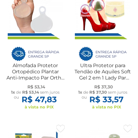
ENTREGA RÁPIDA
ENTREGA RÁPIDA
GRANDE SP
GRANDE SP
Almofada Protetor
Ultra Protetor para
Ortopédico Plantar
Tendão de Aquiles Soft
Anti-Impacto Par Ortho
Gel 2 em 1 Lady Par
Pauher
Ortho Pauher
R$ 53,14
R$ 37,30
1x
de
R$ 53,14
sem juros
1x
de
R$ 37,30
sem juros
ou
R$ 47,83
ou
R$ 33,57
à vista no PIX
à vista no PIX