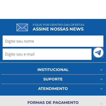
FIQUE POR DENTRO DAS OFERTAS
ASSINE NOSSAS NEWS
INSTITUCIONAL
Minha Conta
SUPORTE
Fale Conosco
Assistência Técnica
ATENDIMENTO
Meus Pedidos
Regulamento Frete
(11) 93802-1111
A Ada Medical
Política de Privacidade
FORMAS DE PAGAMENTO
(11) 2325-4371
Lista de Desejos