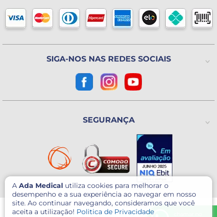
Formas de pagamento
Blog
Horário de atendimento
Política de Trocas ou Devoluções
De 2ª a 6ª feira das 8h às 18h
(Exceto Feriados)
Avenida Utinga, 777
Utinga - Santo André / SP
CEP: 09220-611
SIGA-NOS NAS REDES SOCIAIS
Como chegar?
CNPJ: 07.003.260/0001-60
SEGURANÇA
A
Ada Medical
utiliza cookies para melhorar o
desempenho e a sua experiência ao navegar em nosso
site. Ao continuar navegando, consideramos que você
© 2026 - Ada Medical - Todos direitos reservados.
aceita a utilização!
Politica de Privacidade
Este site é protegido por reCAPTCHA e o Google
Política de Privacidade
e
chamar no