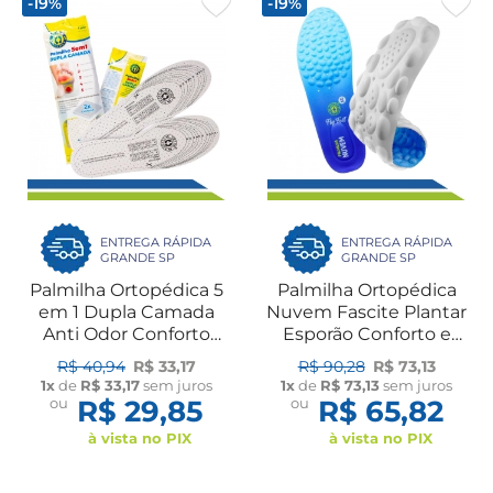
-19%
-19%
ENTREGA RÁPIDA
ENTREGA RÁPIDA
GRANDE SP
GRANDE SP
Palmilha Ortopédica 5
Palmilha Ortopédica
em 1 Dupla Camada
Nuvem Fascite Plantar
Anti Odor Conforto
Esporão Conforto e
para Trabalho
Absorção de Impacto
R$ 40,94
R$ 33,17
R$ 90,28
R$ 73,13
Caminhada e Uso
Ortho Pauher
1x
de
R$ 33,17
sem juros
1x
de
R$ 73,13
sem juros
Diário Ortho Pauher
ou
R$ 29,85
ou
R$ 65,82
à vista no PIX
à vista no PIX