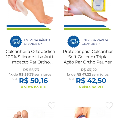
ENTREGA RÁPIDA
ENTREGA RÁPIDA
GRANDE SP
GRANDE SP
Calcanheira Ortopédica
Protetor para Calcanhar
100% Silicone Lisa Anti-
Soft Gel com Tripla
Impacto Par Ortho
Ação Par Ortho Pauher
Pauher
R$ 55,73
R$ 47,22
1x
de
R$ 55,73
sem juros
1x
de
R$ 47,22
sem juros
ou
R$ 50,16
ou
R$ 42,50
à vista no PIX
à vista no PIX