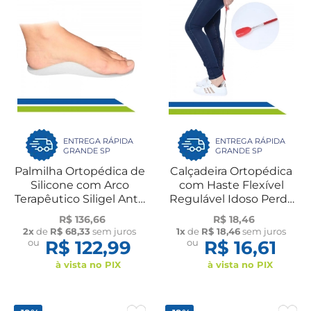
ENTREGA RÁPIDA
ENTREGA RÁPIDA
GRANDE SP
GRANDE SP
Palmilha Ortopédica de
Calçadeira Ortopédica
Silicone com Arco
com Haste Flexível
Terapêutico Siligel Anti-
Regulável Idoso Perda
Impacto Par Ortho
de Mobilidade
R$ 136,66
R$ 18,46
Pauher
Longevitech
2x
de
R$ 68,33
sem juros
1x
de
R$ 18,46
sem juros
ou
R$ 122,99
ou
R$ 16,61
à vista no PIX
à vista no PIX