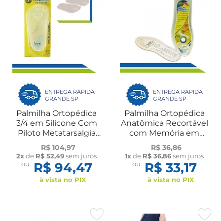
ENTREGA RÁPIDA
ENTREGA RÁPIDA
GRANDE SP
GRANDE SP
Palmilha Ortopédica
Palmilha Ortopédica
3/4 em Silicone Com
Anatômica Recortável
Piloto Metatarsalgia
com Memória em
Anti-Impacto Par Ortho
Espuma Visco Elástica
R$ 104,97
R$ 36,86
Pauher
Par Ortho Pauher
2x
de
R$ 52,49
sem juros
1x
de
R$ 36,86
sem juros
ou
R$ 94,47
ou
R$ 33,17
à vista no PIX
à vista no PIX