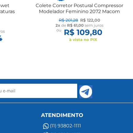
ewet
Colete Corretor Postural Compressor
aturas
Modelador Feminino 2072 Macom
R$ 201,28
R$ 122,00
2x
de
R$ 61,00
sem juros
ou
R$ 109,80
ros
4
à vista no PIX
ATENDIMENTO
(11) 93802-1111