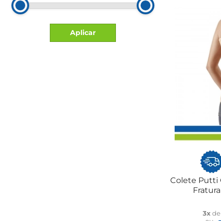
Aplicar
Colete Putti
Fratura
3x
d