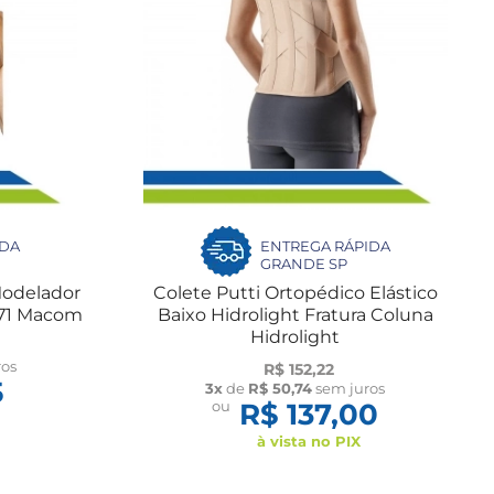
IDA
ENTREGA RÁPIDA
GRANDE SP
Modelador
Colete Putti Ortopédico Elástico
071 Macom
Baixo Hidrolight Fratura Coluna
Hidrolight
ros
R$ 152,22
5
3x
de
R$ 50,74
sem juros
ou
R$ 137,00
à vista no PIX