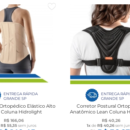
ENTREGA RÁPIDA
ENTREGA RÁP
GRANDE SP
GRANDE SP
 Ortopédico Elástico Alto
Corretor Postural Orto
 Coluna Hidrolight
Anatômico Lean Coluna H
R$ 166,06
R$ 40,26
e
R$ 55,35
sem juros
1x
de
R$ 40,26
sem jur