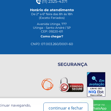
(11) 2325-4371
Horário de atendimento
De 2ª a 6ª feira das 8h às 18h
(Exceto Feriados)
Avenida Utinga, 777
Utinga - Santo André / SP
CEP: 09220-611
Como chegar?
CNPJ: 07.003.260/0001-60
SEGURANÇA
chamar no
ntinuar navegando,
continuar e fechar
WhatsApp