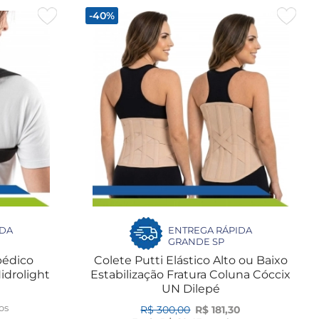
-40%
IDA
ENTREGA RÁPIDA
GRANDE SP
pédico
Colete Putti Elástico Alto ou Baixo
idrolight
Estabilização Fratura Coluna Cóccix
UN Dilepé
os
R$ 300,00
R$ 181,30