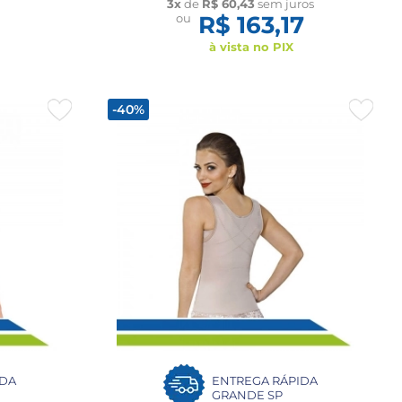
3
3x
de
R$ 60,43
sem juros
ou
R$ 163,17
à vista no PIX
-40%
IDA
ENTREGA RÁPIDA
GRANDE SP