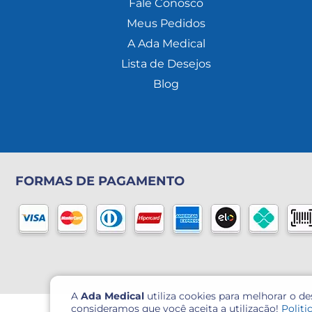
Fale Conosco
Meus Pedidos
A Ada Medical
Lista de Desejos
Blog
FORMAS DE PAGAMENTO
A
Ada Medical
utiliza cookies para melhorar o d
consideramos que você aceita a utilização!
Politi