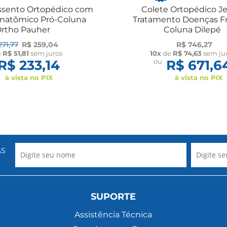
ssento Ortopédico com
Colete Ortopédico J
natômico Pró-Coluna
Tratamento Doenças Fr
rtho Pauher
Coluna Dilepé
271,77
R$ 259,04
R$ 746,27
e
R$ 51,81
sem juros
10x
de
R$ 74,63
sem ju
R$ 233,14
ou
R$ 671,6
à vista no PIX
à vista no PIX
AS
SUPORTE
Assistência Técnica