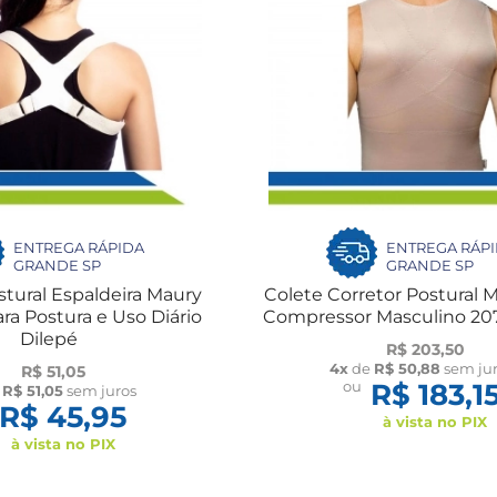
ENTREGA RÁPIDA
ENTREGA RÁP
GRANDE SP
GRANDE SP
stural Espaldeira Maury
Colete Corretor Postural 
ara Postura e Uso Diário
Compressor Masculino 2
Dilepé
R$ 203,50
4x
de
R$ 50,88
sem ju
R$ 51,05
ou
R$ 183,1
e
R$ 51,05
sem juros
R$ 45,95
à vista no PIX
à vista no PIX