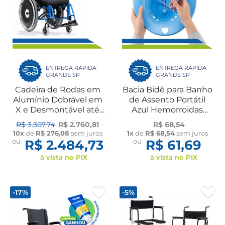
ENTREGA RÁPIDA
ENTREGA RÁPIDA
GRANDE SP
GRANDE SP
Cadeira de Rodas em
Bacia Bidê para Banho
Alumínio Dobrável em
de Assento Portátil
X e Desmontável até
Azul Hemorroidas
120kg AVD Cores e
Longevitech
R$ 3.307,74
R$ 2.760,81
R$ 68,54
Tamanhos Ortobras
10x
de
R$ 276,08
sem juros
1x
de
R$ 68,54
sem juros
ou
R$ 2.484,73
ou
R$ 61,69
à vista no PIX
à vista no PIX
-17%
-5%