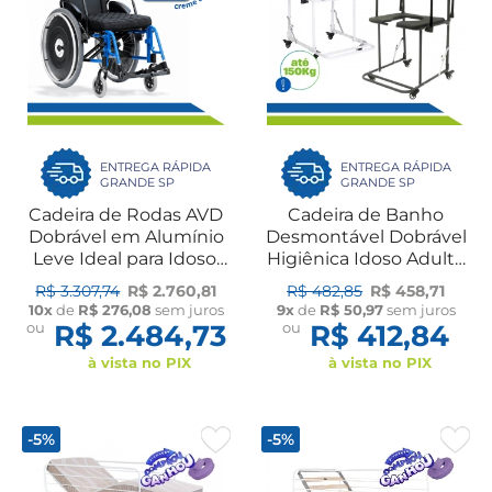
ENTREGA RÁPIDA
ENTREGA RÁPIDA
GRANDE SP
GRANDE SP
Cadeira de Rodas AVD
Cadeira de Banho
Dobrável em Alumínio
Desmontável Dobrável
Leve Ideal para Idoso,
Higiênica Idoso Adulto
Pós-Operatório e
B5 150kg Ortomobil
R$ 3.307,74
R$ 2.760,81
R$ 482,85
R$ 458,71
Fratura 120Kg Ortobras
10x
de
R$ 276,08
sem juros
9x
de
R$ 50,97
sem juros
ou
R$ 2.484,73
ou
R$ 412,84
à vista no PIX
à vista no PIX
-5%
-5%