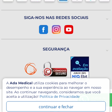
(Exceto Feriados)
Avenida Utinga, 777
Utinga - Santo André / SP
CEP: 09220-611
SIGA-NOS NAS REDES SOCIAIS
Como chegar?
CNPJ: 07.003.260/0001-60
SEGURANÇA
A
Ada Medical
utiliza cookies para melhorar o
desempenho e a sua experiência ao navegar em nosso
site. Ao continuar navegando, consideramos que você
© 2026 - Ada Medical - Todos direitos reservados.
aceita a utilização!
Politica de Privacidade
Este site é protegido por reCAPTCHA e o Google
Política de Privacidade
e
chamar no
Termos de serviço
se aplicam.
WhatsApp
continuar e fechar