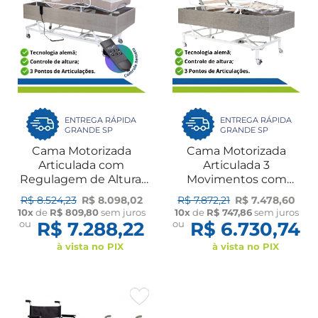
ENTREGA RÁPIDA
ENTREGA RÁPIDA
GRANDE SP
GRANDE SP
Cama Motorizada
Cama Motorizada
Articulada com
Articulada 3
Regulagem de Altura,
Movimentos com
Rodas, Colchão
Regulagem de Altura,
R$ 8.524,23
R$ 8.098,02
R$ 7.872,21
R$ 7.478,60
Hospitalar Original D28
Rodas e Grades Pilati
10x
de
R$ 809,80
sem juros
10x
de
R$ 747,86
sem juros
e Par de Grades Pilati
ou
R$ 7.288,22
ou
R$ 6.730,74
à vista no PIX
à vista no PIX