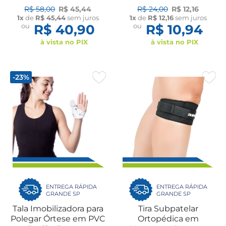
Ortopédico para Lesão
Sanguínea Exercícios
R$ 58,00
R$ 45,44
R$ 24,00
R$ 12,16
Treino Esportes Dilepé
Reabilitação UN Dilepé
1x
de
R$ 45,44
sem juros
1x
de
R$ 12,16
sem juros
ou
R$ 40,90
ou
R$ 10,94
à vista no PIX
à vista no PIX
-23%
ENTREGA RÁPIDA
ENTREGA RÁPIDA
GRANDE SP
GRANDE SP
Tala Imobilizadora para
Tira Subpatelar
Polegar Órtese em PVC
Ortopédica em