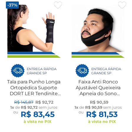
-37%
ENTREGA RÁPIDA
ENTREGA RÁPIDA
GRANDE SP
GRANDE SP
Tala para Punho Longa
Faixa Anti Ronco
Ortopédica Suporte
Ajustável Queixeira
DORT LER Tendinite
Apneia do Sono
Túnel do Carpo e Pós-
Reparador Unissex UN
R$ 145,87
R$ 92,72
R$ 90,59
Fraturas UN Dilepé
Dilepé
1x
de
R$ 92,72
sem juros
1x
de
R$ 90,59
sem juros
ou
R$ 83,45
ou
R$ 81,53
à vista no PIX
à vista no PIX