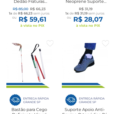
Dedão Fraturas
Neoprene Suporte
Entorses Dores UN
Esporte Atividade
R$ 85,00
R$ 66,23
R$ 31,19
Dilepé
Física Treino Alívio de
1x
de
R$ 66,23
sem juros
1x
de
R$ 31,19
sem juros
Dor UN Dilepé
ou
R$ 59,61
ou
R$ 28,07
à vista no PIX
à vista no PIX
ENTREGA RÁPIDA
ENTREGA RÁPIDA
GRANDE SP
GRANDE SP
Bastão para Cego
Suporte Apoio Anti-