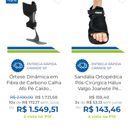
-19%
ENTREGA RÁPIDA
ENTREGA RÁPIDA
GRANDE SP
GRANDE SP
Órtese Dinâmica em
Sandália Ortopédica
Fibra de Carbono Calha
Pós-Cirúrgica Hálux
Afo Pé Caído
Valgo Joanete Pé
Reabilitação da Marcha
Diabético Ajustável
R$ 2.100,00
R$ 1.721,68
R$ 159,40
Estabilidade Caminhar
Confortável
10x
de
R$ 172,17
sem juros
3x
de
R$ 53,13
sem juros
Dilepé
Antialérgico UN Dilepé
ou
R$ 1.549,51
ou
R$ 143,46
à vista no PIX
à vista no PIX