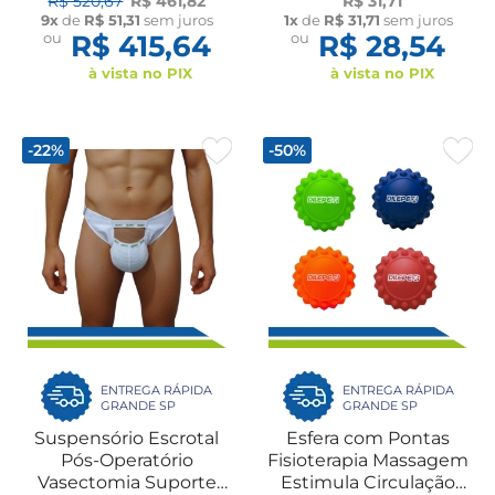
R$ 520,67
R$ 461,82
R$ 31,71
Ajuste Personalizado
Atividades Físicas Par
9x
de
R$ 51,31
sem juros
1x
de
R$ 31,71
sem juros
Dilepé
Dilepé
ou
R$ 415,64
ou
R$ 28,54
à vista no PIX
à vista no PIX
-22%
-50%
ENTREGA RÁPIDA
ENTREGA RÁPIDA
GRANDE SP
GRANDE SP
Suspensório Escrotal
Esfera com Pontas
Pós-Operatório
Fisioterapia Massagem
Vasectomia Suporte
Estimula Circulação