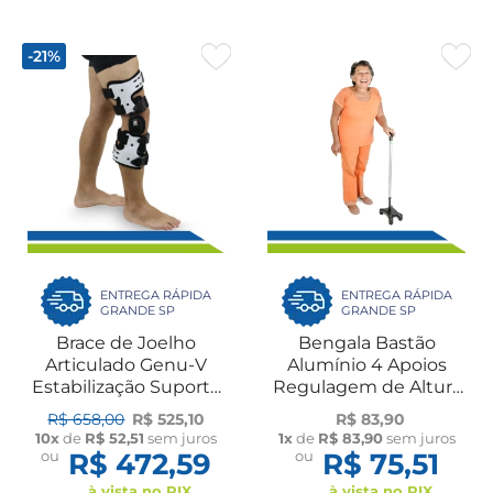
-21%
ENTREGA RÁPIDA
ENTREGA RÁPIDA
GRANDE SP
GRANDE SP
Brace de Joelho
Bengala Bastão
Articulado Genu-V
Alumínio 4 Apoios
Estabilização Suporte
Regulagem de Altura
Ortopédico Lesão
Antiderrapante Leve
R$ 658,00
R$ 525,10
R$ 83,90
Artrite Artrose Dilepé
Resistente Idosos
10x
de
R$ 52,51
sem juros
1x
de
R$ 83,90
sem juros
Dilepé
ou
R$ 472,59
ou
R$ 75,51
à vista no PIX
à vista no PIX