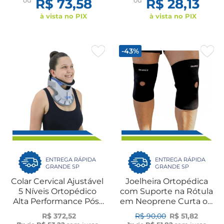
ou
R$ 73,58
ou
R$ 28,13
à vista no PIX
à vista no PIX
-43%
ENTREGA RÁPIDA
ENTREGA RÁPIDA
GRANDE SP
GRANDE SP
Colar Cervical Ajustável
Joelheira Ortopédica
5 Níveis Ortopédico
com Suporte na Rótula
Alta Performance Pós-
em Neoprene Curta ou
Trauma Fratura Lesão
Longa UN Dilepé
R$ 372,52
R$ 90,00
R$ 51,82
Dilepé