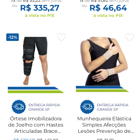
7x
de
R$ 53,22
sem juros
1x
de
R$ 51,82
sem juros
ou
R$ 335,27
ou
R$ 46,64
à vista no PIX
à vista no PIX
-12%
ENTREGA RÁPIDA
ENTREGA RÁPIDA
GRANDE SP
GRANDE SP
Órtese Imobilizadora
Munhequeira Elástica
de Joelho com Hastes
Simples Afecções
Articuladas Brace
Lesões Prevenção de
Estabilidade Segurança
Reincidência