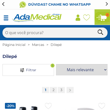
DÚVIDAS? CHAME NO WHATSAPP
0
Página Inicial
Marcas
Dilepé
Dilepé
1
Filtrar
1
2
3
-20%