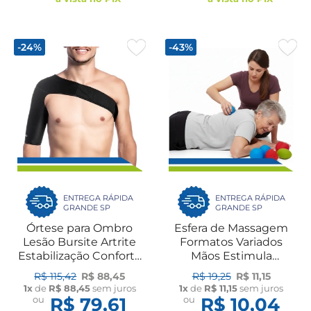
-24%
-43%
ENTREGA RÁPIDA
ENTREGA RÁPIDA
GRANDE SP
GRANDE SP
Órtese para Ombro
Esfera de Massagem
Lesão Bursite Artrite
Formatos Variados
Estabilização Conforto
Mãos Estimula
Recuperação Ombreira
Circulação Flexão
R$ 115,42
R$ 88,45
R$ 19,25
R$ 11,15
Dilepé
Exercício Fisioterapia
1x
de
R$ 88,45
sem juros
1x
de
R$ 11,15
sem juros
UN Dilepé
ou
R$ 79,61
ou
R$ 10,04