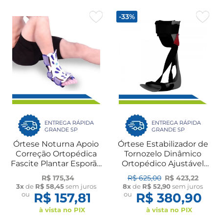
-33%
ENTREGA RÁPIDA
ENTREGA RÁPIDA
GRANDE SP
GRANDE SP
Órtese Noturna Apoio
Órtese Estabilizador de
Correção Ortopédica
Tornozelo Dinâmico
Fascite Plantar Esporão
Ortopédico Ajustável
do Calcâneo Tendinite
Fratura Ligamentos
R$ 175,34
R$ 625,00
R$ 423,22
Dilepé
Pós-Cirúrgico UN
3x
de
R$ 58,45
sem juros
8x
de
R$ 52,90
sem juros
Dilepé
ou
R$ 157,81
ou
R$ 380,90
à vista no PIX
à vista no PIX