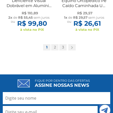
Deficiente Visual
Equino Ortopédico Pé
Dobrável em Alumínio
Caído Caminhada UN
Dilepé
Dilepé
R$ 110,89
R$ 29,57
2x
de
R$ 55,45
sem juros
1x
de
R$ 29,57
sem juros
ou
R$ 99,80
ou
R$ 26,61
à vista no PIX
à vista no PIX
1
2
3
FIQUE POR DENTRO DAS OFERTAS
ASSINE NOSSAS NEWS