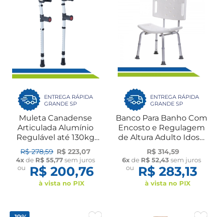
ENTREGA RÁPIDA
ENTREGA RÁPIDA
GRANDE SP
GRANDE SP
Muleta Canadense
Banco Para Banho Com
Articulada Alumínio
Encosto e Regulagem
Regulável até 130kg
de Altura Adulto Idoso
Ortopédico Conforto
até 130 kg Dilepé
R$ 278,59
R$ 223,07
R$ 314,59
Idoso Fratura ANVISA
4x
de
R$ 55,77
sem juros
6x
de
R$ 52,43
sem juros
Par Dilepé
ou
R$ 200,76
ou
R$ 283,13
à vista no PIX
à vista no PIX