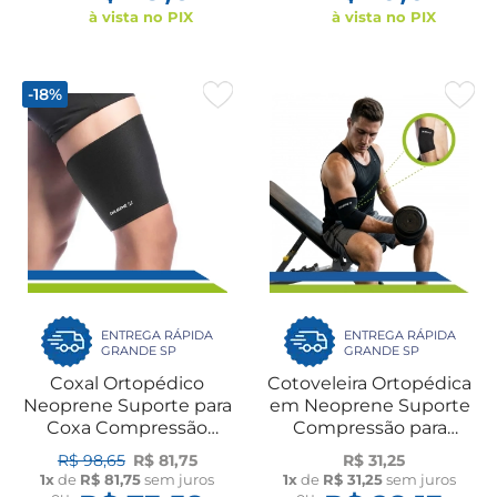
à vista no PIX
à vista no PIX
-18%
ENTREGA RÁPIDA
ENTREGA RÁPIDA
GRANDE SP
GRANDE SP
Coxal Ortopédico
Cotoveleira Ortopédica
Neoprene Suporte para
em Neoprene Suporte
Coxa Compressão
Compressão para
Distensão Lesão
Cotovelo UN Dilepé
R$ 98,65
R$ 81,75
R$ 31,25
Muscular Esporte UN
1x
de
R$ 81,75
sem juros
1x
de
R$ 31,25
sem juros
Dilepé