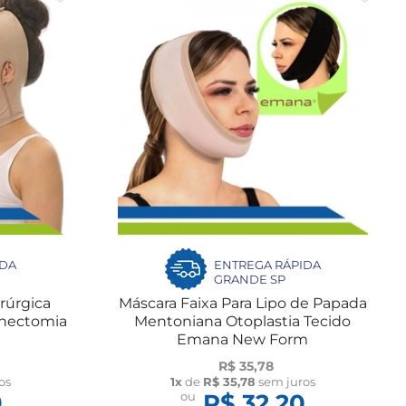
IDA
ENTREGA RÁPIDA
GRANDE SP
rúrgica
Máscara Faixa Para Lipo de Papada
chectomia
Mentoniana Otoplastia Tecido
Emana New Form
R$ 35,78
os
1x
de
R$ 35,78
sem juros
9
ou
R$ 32,20