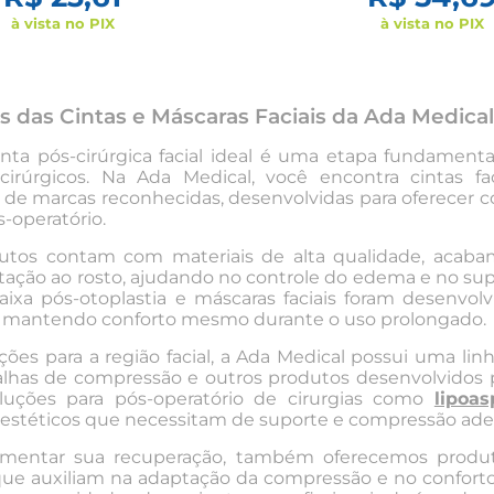
à vista no PIX
à vista no PIX
is das Cintas e Máscaras Faciais da Ada Medical
inta pós-cirúrgica facial ideal é uma etapa fundament
 cirúrgicos. Na Ada Medical, você encontra cintas fa
 de marcas reconhecidas, desenvolvidas para oferecer 
-operatório.
utos contam com materiais de alta qualidade, acaba
ação ao rosto, ajudando no controle do edema e no supo
aixa pós-otoplastia e máscaras faciais foram desenvo
, mantendo conforto mesmo durante o uso prolongado.
ões para a região facial, a Ada Medical possui uma li
malhas de compressão
e outros produtos desenvolvidos p
luções para pós-operatório de cirurgias como
lipoas
estéticos que necessitam de suporte e compressão ad
ementar sua recuperação, também oferecemos prod
que auxiliam na adaptação da compressão e no conforto