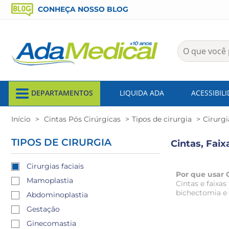
CONHEÇA NOSSO BLOG
DEPARTAMENTOS
LIQUIDA ADA
ACESSIBIL
Início
Cintas Pós Cirúrgicas
Tipos de cirurgia
Cirurgi
TIPOS DE CIRURGIA
Cintas, Faix
Cirurgias faciais
Por que usar C
Mamoplastia
Cintas e faixa
bichectomia e l
Abdominoplastia
Gestação
Ginecomastia