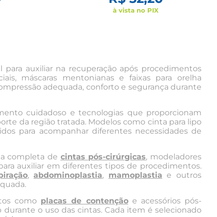
à vista no PIX
al para auxiliar na recuperação após procedimentos
ciais, máscaras mentonianas e faixas para orelha
compressão adequada, conforto e segurança durante
mento cuidadoso e tecnologias que proporcionam
rte da região tratada. Modelos como cinta para lipo
lvidos para acompanhar diferentes necessidades de
nha completa de
cintas pós-cirúrgicas
,
modeladores
ara auxiliar em diferentes tipos de procedimentos.
piração
,
abdominoplastia
,
mamoplastia
e outros
equada.
utos como
placas de contenção
e acessórios pós-
 durante o uso das cintas. Cada item é selecionado