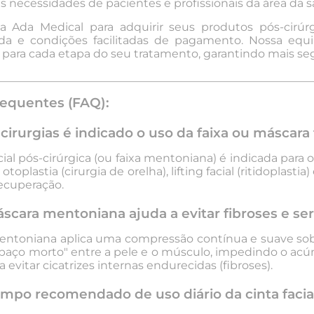
 necessidades de pacientes e profissionais da área da s
 Ada Medical para adquirir seus produtos pós-cirúrg
ida e condições facilitadas de pagamento. Nossa equi
l para cada etapa do seu tratamento, garantindo mais se
________________________________________________________
equentes (FAQ):
cirurgias é indicado o uso da faixa ou máscara 
ial pós-cirúrgica
(ou faixa mentoniana) é indicada para 
toplastia (cirurgia de orelha), lifting facial (ritidoplasti
recuperação.
cara mentoniana ajuda a evitar fibroses e s
entoniana
aplica uma compressão contínua e suave sobre
spaço morto" entre a pele e o músculo, impedindo o acúm
 evitar cicatrizes internas endurecidas (fibroses).
empo recomendado de uso diário da cinta facia