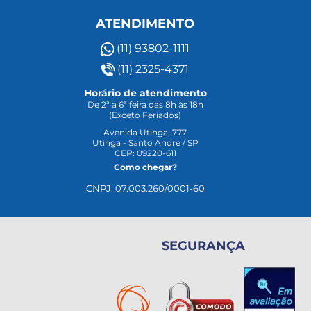
ATENDIMENTO
(11) 93802-1111
(11) 2325-4371
Horário de atendimento
De 2ª a 6ª feira das 8h às 18h
(Exceto Feriados)
Avenida Utinga, 777
Utinga - Santo André / SP
CEP: 09220-611
Como chegar?
CNPJ: 07.003.260/0001-60
SEGURANÇA