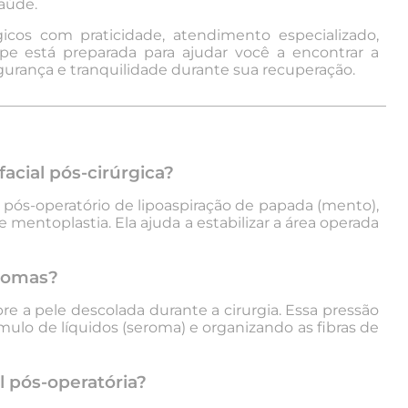
aúde.
icos com praticidade, atendimento especializado,
pe está preparada para ajudar você a encontrar a
gurança e tranquilidade durante sua recuperação.
_____________________________________________________
facial pós-cirúrgica?
o pós-operatório de lipoaspiração de papada (mento),
a) e mentoplastia. Ela ajuda a estabilizar a área operada
eromas?
 a pele descolada durante a cirurgia. Essa pressão
ulo de líquidos (seroma) e organizando as fibras de
l pós-operatória?