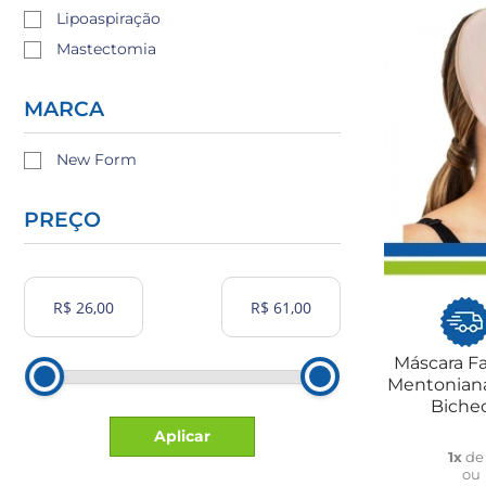
Lipoaspiração
Mastectomia
MARCA
New Form
PREÇO
Máscara Fa
Mentoniana
Biche
Aplicar
1x
d
ou