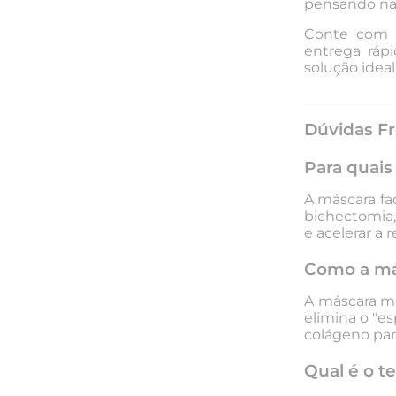
pensando nas
Conte com a
entrega ráp
solução idea
_____________
Dúvidas Fr
Para quais 
A
máscara fac
bichectomia, o
e acelerar a 
Como a más
A
máscara m
elimina o "e
colágeno para
Qual é o t