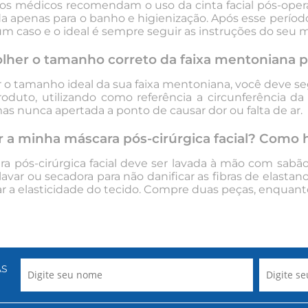
 os médicos recomendam o uso da
cinta facial pós-oper
da apenas para o banho e higienização. Após esse período
um caso e o ideal é sempre seguir as instruções do seu 
her o tamanho correto da faixa mentoniana p
r o tamanho ideal da sua
faixa mentoniana
, você deve se
oduto, utilizando como referência a circunferência da
as nunca apertada a ponto de causar dor ou falta de ar.
r a minha máscara pós-cirúrgica facial? Como h
a pós-cirúrgica facial
deve ser lavada à mão com sabão ne
avar ou secadora para não danificar as fibras de elast
ar a elasticidade do tecido. Compre duas peças, enquant
AS