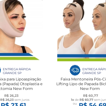
ENTREGA RÁPIDA
ENTREGA RÁP
GRANDE SP
GRANDE SP
ixa para Lipoaspiração
Faixa Mentoneira Pós-Ci
 (Papada) Otoplastia e
Lifting Lipo de Papada Bi
ctomia New Form
New Form
R$ 26,23
R$ 60,77
e
R$ 26,23
sem juros
1x
de
R$ 60,77
sem jur
R$ 23,61
ou
R$ 54,6