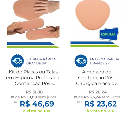
ENTREGA RÁPIDA
ENTREGA RÁPIDA
GRANDE SP
GRANDE SP
Kit de Placas ou Talas
Almofada de
em Espuma Proteção e
Contenção Pós-
Contenção Pós-
Cirúrgica Placa de
Cirúrgico Abdômen e
Espuma Coração
R$ 51,88
R$ 26,24
Laterais New Form
Pequeno Cóccix Costas
1x
de
R$ 51,88
sem juros
1x
de
R$ 26,24
sem juros
New Form
ou
R$ 46,69
ou
R$ 23,62
à vista no PIX
à vista no PIX