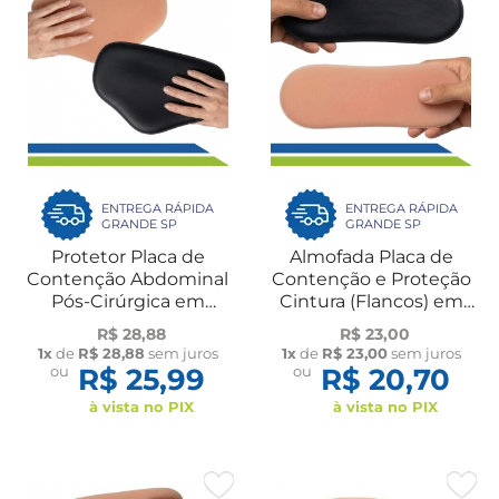
ENTREGA RÁPIDA
ENTREGA RÁPIDA
GRANDE SP
GRANDE SP
Protetor Placa de
Almofada Placa de
Contenção Abdominal
Contenção e Proteção
Pós-Cirúrgica em
Cintura (Flancos) em
Espuma UN New Form
Espuma Flexível Par
R$ 28,88
R$ 23,00
ossinho New Form
1x
de
R$ 28,88
sem juros
1x
de
R$ 23,00
sem juros
ou
R$ 25,99
ou
R$ 20,70
à vista no PIX
à vista no PIX