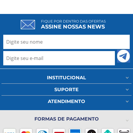
FIQUE POR DENTRO DAS OFERTAS
ASSINE NOSSAS NEWS
INSTITUCIONAL
Minha Conta
SUPORTE
Fale Conosco
Assistência Técnica
ATENDIMENTO
Meus Pedidos
Regulamento Frete
(11) 93802-1111
A Ada Medical
Política de Privacidade
FORMAS DE PAGAMENTO
(11) 2325-4371
Lista de Desejos
Formas de pagamento
Blog
Horário de atendimento