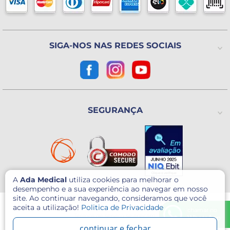
Política de Trocas ou Devoluções
De 2ª a 6ª feira das 8h às 18h
(Exceto Feriados)
Avenida Utinga, 777
Utinga - Santo André / SP
CEP: 09220-611
SIGA-NOS NAS REDES SOCIAIS
Como chegar?
CNPJ: 07.003.260/0001-60
SEGURANÇA
A
Ada Medical
utiliza cookies para melhorar o
desempenho e a sua experiência ao navegar em nosso
site. Ao continuar navegando, consideramos que você
© 2026 - Ada Medical - Todos direitos reservados.
aceita a utilização!
Politica de Privacidade
Este site é protegido por reCAPTCHA e o Google
Política de Privacidade
e
chamar no
Termos de serviço
se aplicam.
WhatsApp
continuar e fechar