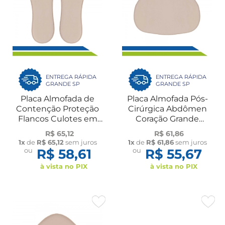
ENTREGA RÁPIDA
ENTREGA RÁPIDA
GRANDE SP
GRANDE SP
Placa Almofada de
Placa Almofada Pós-
Contenção Proteção
Cirúrgica Abdômen
Flancos Culotes em
Coração Grande
Espuma Lipoaspiração
Espuma 35X25cm
R$ 65,12
R$ 61,86
Par Macom
Macom
1x
de
R$ 65,12
sem juros
1x
de
R$ 61,86
sem juros
ou
R$ 58,61
ou
R$ 55,67
à vista no PIX
à vista no PIX