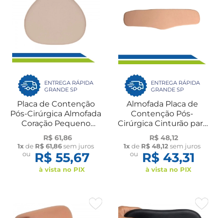
ENTREGA RÁPIDA
ENTREGA RÁPIDA
GRANDE SP
GRANDE SP
Placa de Contenção
Almofada Placa de
Pós-Cirúrgica Almofada
Contenção Pós-
Coração Pequeno
Cirúrgica Cinturão para
20X18 cm Espuma
Abdômen e Laterais
R$ 61,86
R$ 48,12
Macom
em Espuma New Form
1x
de
R$ 61,86
sem juros
1x
de
R$ 48,12
sem juros
ou
R$ 55,67
ou
R$ 43,31
à vista no PIX
à vista no PIX