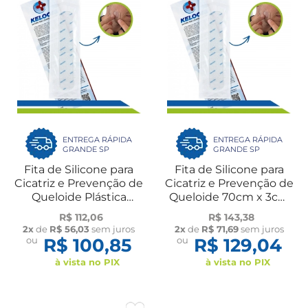
ENTREGA RÁPIDA
ENTREGA RÁPIDA
GRANDE SP
GRANDE SP
Fita de Silicone para
Fita de Silicone para
Cicatriz e Prevenção de
Cicatriz e Prevenção de
Queloide Plástica
Queloide 70cm x 3cm
Cesárea 50cmx3cm
Kelogel
R$ 112,06
R$ 143,38
Kelogel
2x
de
R$ 56,03
sem juros
2x
de
R$ 71,69
sem juros
ou
R$ 100,85
ou
R$ 129,04
à vista no PIX
à vista no PIX