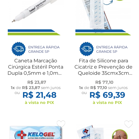
ENTREGA RÁPIDA
ENTREGA RÁPIDA
GRANDE SP
GRANDE SP
Caneta Marcação
Fita de Silicone para
Cirúrgica Estéril Ponta
Cicatriz e Prevenção de
Dupla 0,5mm e 1,0mm
Queloide 35cmx3cm
Roxo UN Tondaus
Kelogel
R$ 23,87
R$ 77,10
1x
de
R$ 23,87
sem juros
1x
de
R$ 77,10
sem juros
ou
R$ 21,48
ou
R$ 69,39
à vista no PIX
à vista no PIX