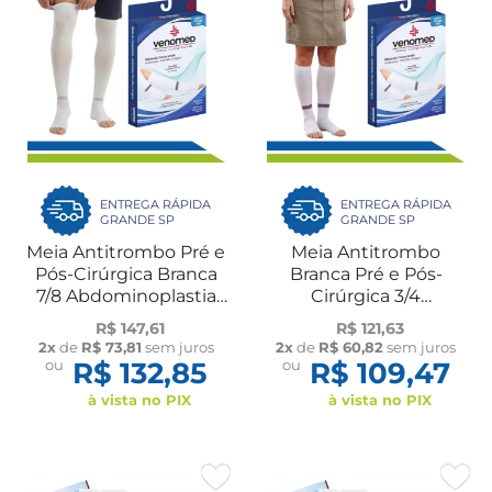
ENTREGA RÁPIDA
ENTREGA RÁPIDA
GRANDE SP
GRANDE SP
Meia Antitrombo Pré e
Meia Antitrombo
Pós-Cirúrgica Branca
Branca Pré e Pós-
7/8 Abdominoplastia
Cirúrgica 3/4
Bariátrica Lipo 15 a
Abdominoplastia
R$ 147,61
R$ 121,63
21mmHg Venomed
Bariátrica Lipo 15 a
2x
de
R$ 73,81
sem juros
2x
de
R$ 60,82
sem juros
21mmHg Venomed
ou
R$ 132,85
ou
R$ 109,47
à vista no PIX
à vista no PIX