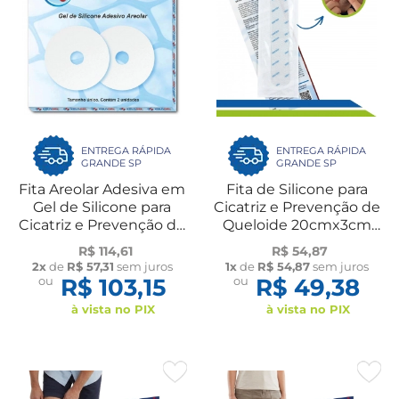
ENTREGA RÁPIDA
ENTREGA RÁPIDA
GRANDE SP
GRANDE SP
Fita Areolar Adesiva em
Fita de Silicone para
Gel de Silicone para
Cicatriz e Prevenção de
Cicatriz e Prevenção de
Queloide 20cmx3cm
Queloide Par Kelogel
Kelogel
R$ 114,61
R$ 54,87
2x
de
R$ 57,31
sem juros
1x
de
R$ 54,87
sem juros
ou
R$ 103,15
ou
R$ 49,38
à vista no PIX
à vista no PIX