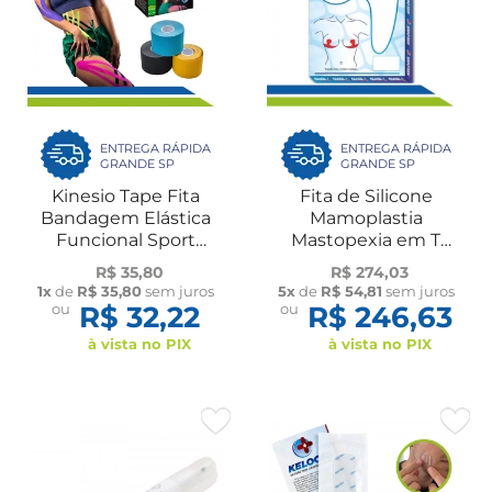
ENTREGA RÁPIDA
ENTREGA RÁPIDA
GRANDE SP
GRANDE SP
Kinesio Tape Fita
Fita de Silicone
Bandagem Elástica
Mamoplastia
Funcional Sport
Mastopexia em T
Adesiva 5cmx5m Pós-
Invertido 23x13cm 2un
R$ 35,80
R$ 274,03
Operatório Fisio
Kelogel
1x
de
R$ 35,80
sem juros
5x
de
R$ 54,81
sem juros
Gestante Kelogel
ou
R$ 32,22
ou
R$ 246,63
à vista no PIX
à vista no PIX