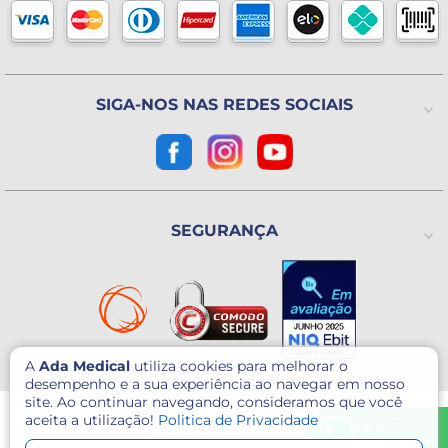
Blog
Horário de atendimento
Política de Trocas ou Devoluções
De 2ª a 6ª feira das 8h às 18h
(Exceto Feriados)
Avenida Utinga, 777
Utinga - Santo André / SP
CEP: 09220-611
SIGA-NOS NAS REDES SOCIAIS
Como chegar?
CNPJ: 07.003.260/0001-60
SEGURANÇA
A
Ada Medical
utiliza cookies para melhorar o
desempenho e a sua experiência ao navegar em nosso
site. Ao continuar navegando, consideramos que você
© 2026 - Ada Medical - Todos direitos reservados.
aceita a utilização!
Politica de Privacidade
Este site é protegido por reCAPTCHA e o Google
Política de Privacidade
e
chamar no
Termos de serviço
se aplicam.
WhatsApp