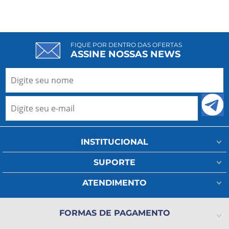
FIQUE POR DENTRO DAS OFERTAS
ASSINE NOSSAS NEWS
INSTITUCIONAL
Minha Conta
SUPORTE
Fale Conosco
Assistência Técnica
ATENDIMENTO
Meus Pedidos
Regulamento Frete
(11) 93802-1111
A Ada Medical
Política de Privacidade
FORMAS DE PAGAMENTO
(11) 2325-4371
Lista de Desejos
Formas de pagamento