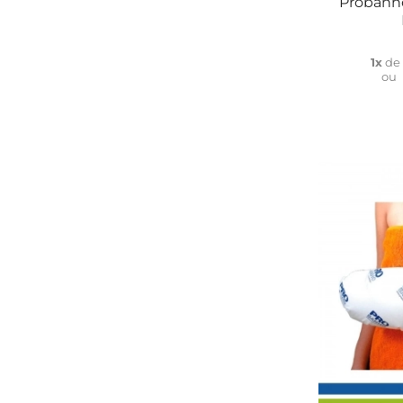
Probanho
1x
d
ou