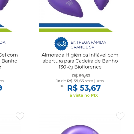
IDA
ENTREGA RÁPIDA
GRANDE SP
 com
Almofada Higiênica Inflável com
e Banho
abertura para Cadeira de Banho
e
130Kg Bioflorence
R$ 59,63
os
1x
de
R$ 59,63
sem juros
9
ou
R$ 53,67
à vista no PIX