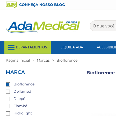
CONHEÇA NOSSO BLOG
DEPARTAMENTOS
LIQUIDA ADA
ACESSIBIL
Página Inicial
Marcas
Bioflorence
MARCA
Bioflorence
Bioflorence
Dellamed
Dilepé
Flambé
Hidrolight