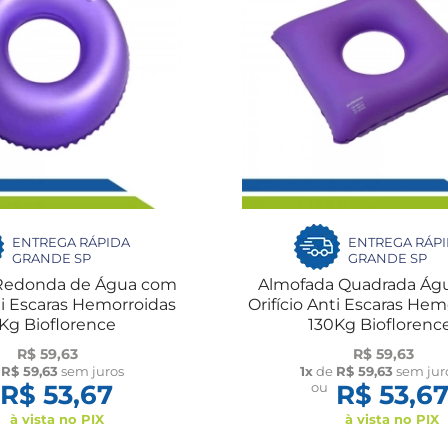
ENTREGA RÁPIDA
ENTREGA RÁP
GRANDE SP
GRANDE SP
Redonda de Água com
Almofada Quadrada Ág
nti Escaras Hemorroidas
Orifício Anti Escaras Hem
Kg Bioflorence
130Kg Bioflorenc
R$ 59,63
R$ 59,63
e
R$ 59,63
sem juros
1x
de
R$ 59,63
sem jur
R$ 53,67
ou
R$ 53,6
à vista no PIX
à vista no PIX