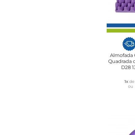
Almofada 
Quadrada c
D28 1
1x
d
ou