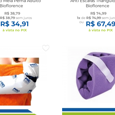
 Meia Perna Adulto
Anti Escaras Triângul
Bioflorence
Bioflorence
R$ 38,79
R$ 74,99
e
R$ 38,79
sem juros
1x
de
R$ 74,99
sem jur
R$ 34,91
ou
R$ 67,4
à vista no PIX
à vista no PIX