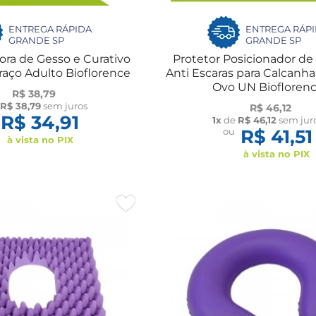
ENTREGA RÁPIDA
ENTREGA RÁP
GRANDE SP
GRANDE SP
ora de Gesso e Curativo
Protetor Posicionador d
aço Adulto Bioflorence
Anti Escaras para Calcanha
Ovo UN Biofloren
R$ 38,79
e
R$ 38,79
sem juros
R$ 46,12
R$ 34,91
1x
de
R$ 46,12
sem jur
ou
R$ 41,51
à vista no PIX
à vista no PIX