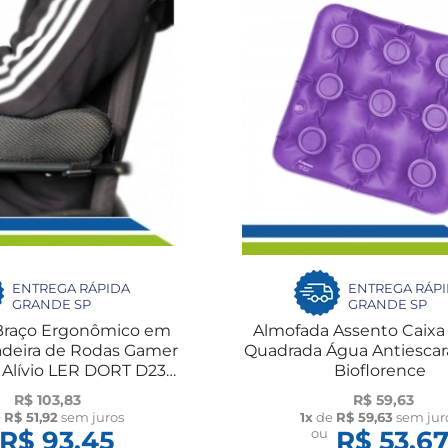
ENTREGA RÁPIDA
ENTREGA RÁP
GRANDE SP
GRANDE SP
Braço Ergonômico em
Almofada Assento Caixa
deira de Rodas Gamer
Quadrada Água Antiescar
o Alívio LER DORT D23
Bioflorence
Bioflorence
R$ 103,83
R$ 59,63
e
R$ 51,92
sem juros
1x
de
R$ 59,63
sem jur
R$ 93,45
ou
R$ 53,6