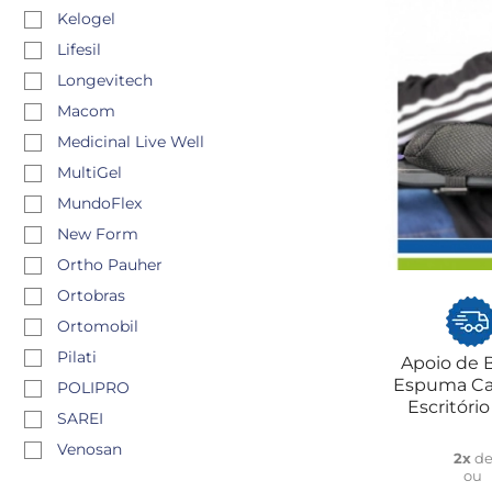
Kelogel
Lifesil
Longevitech
Macom
Medicinal Live Well
MultiGel
MundoFlex
New Form
Ortho Pauher
Ortobras
Ortomobil
Pilati
Apoio de 
Espuma Ca
POLIPRO
Escritóri
SAREI
Venosan
2x
d
ou