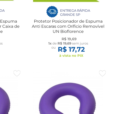
IDA
ENTREGA RÁPIDA
GRANDE SP
e Espuma
Protetor Posicionador de Espuma
r Caixa de
Anti Escaras com Oríficio Removível
ce
UN Bioflorence
R$ 19,69
os
1x
de
R$ 19,69
sem juros
ou
R$ 17,72
à vista no PIX