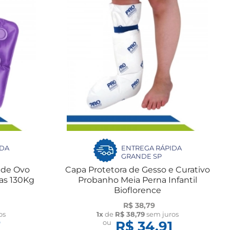
IDA
ENTREGA RÁPIDA
GRANDE SP
 de Ovo
Capa Protetora de Gesso e Curativo
as 130Kg
Probanho Meia Perna Infantil
Bioflorence
R$ 38,79
os
1x
de
R$ 38,79
sem juros
7
ou
R$ 34,91