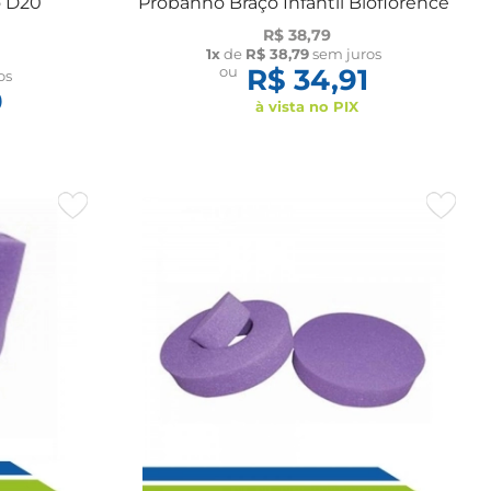
o D20
Probanho Braço Infantil Bioflorence
R$ 38,79
1x
de
R$ 38,79
sem juros
ou
R$ 34,91
os
9
à vista no PIX