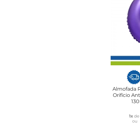
Almofada 
Orifício A
130
1x
d
ou