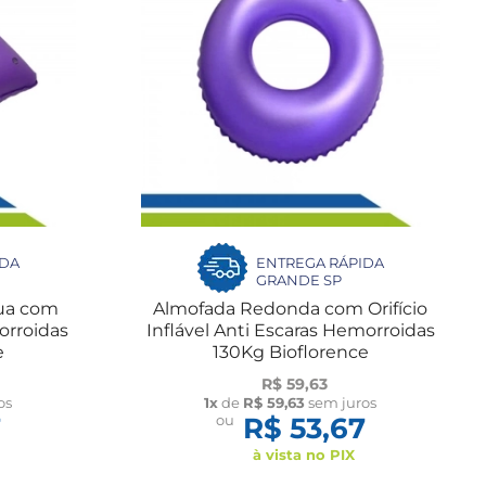
IDA
ENTREGA RÁPIDA
GRANDE SP
ua com
Almofada Redonda com Orifício
orroidas
Inflável Anti Escaras Hemorroidas
e
130Kg Bioflorence
R$ 59,63
os
1x
de
R$ 59,63
sem juros
7
ou
R$ 53,67
à vista no PIX