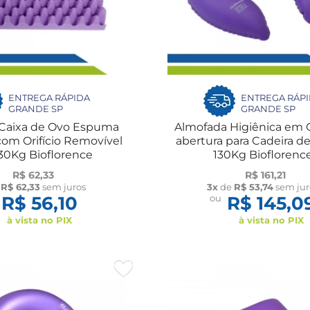
ENTREGA RÁPIDA
ENTREGA RÁP
GRANDE SP
GRANDE SP
Caixa de Ovo Espuma
Almofada Higiênica em Gel
om Orifício Removível
abertura para Cadeira d
30Kg Bioflorence
130Kg Bioflorenc
R$ 62,33
R$ 161,21
e
R$ 62,33
sem juros
3x
de
R$ 53,74
sem jur
R$ 56,10
ou
R$ 145,0
à vista no PIX
à vista no PIX