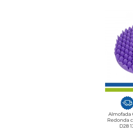
Almofada 
Redonda c
D28 1