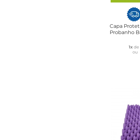
Capa Protet
Probanho Br
1x
d
ou