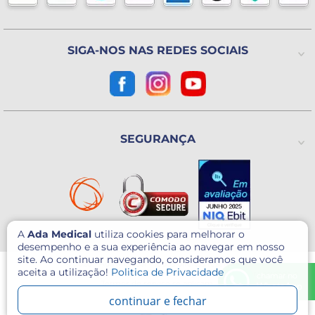
(Exceto Feriados)
Avenida Utinga, 777
Utinga - Santo André / SP
CEP: 09220-611
SIGA-NOS NAS REDES SOCIAIS
Como chegar?
CNPJ: 07.003.260/0001-60
SEGURANÇA
A
Ada Medical
utiliza cookies para melhorar o
desempenho e a sua experiência ao navegar em nosso
site. Ao continuar navegando, consideramos que você
© 2026 - Ada Medical - Todos direitos reservados.
aceita a utilização!
Politica de Privacidade
Este site é protegido por reCAPTCHA e o Google
Política de Privacidade
e
chamar no
Termos de serviço
se aplicam.
WhatsApp
continuar e fechar