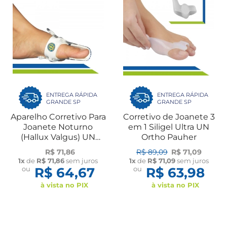
ENTREGA RÁPIDA
ENTREGA RÁPIDA
GRANDE SP
GRANDE SP
Aparelho Corretivo Para
Corretivo de Joanete 3
Joanete Noturno
em 1 Siligel Ultra UN
(Hallux Valgus) UN
Ortho Pauher
Ortho Pauher
R$ 71,86
R$ 89,09
R$ 71,09
1x
de
R$ 71,86
sem juros
1x
de
R$ 71,09
sem juros
ou
R$ 64,67
ou
R$ 63,98
à vista no PIX
à vista no PIX