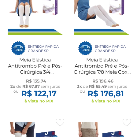
ENTREGA RÁPIDA
ENTREGA RÁPIDA
GRANDE SP
GRANDE SP
Meia Elástica
Meia Elástica
Antitrombo Pré e Pós-
Antitrombo Pré e Pós-
Cirúrgica 3/4
Cirúrgica 7/8 Meia Coxa
Panturrilha 18mmHg
18mmHg AES Par
R$ 135,74
R$ 196,46
AES Par Venosan
Venosan
2x
de
R$ 67,87
sem juros
3x
de
R$ 65,49
sem juros
ou
R$ 122,17
ou
R$ 176,81
à vista no PIX
à vista no PIX