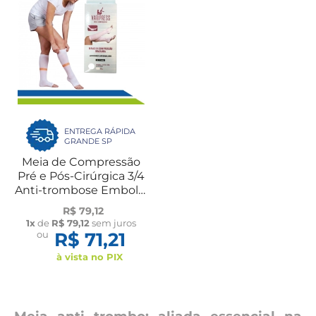
ENTREGA RÁPIDA
GRANDE SP
Meia de Compressão
Pré e Pós-Cirúrgica 3/4
Anti-trombose Embolia
Abdominoplastia
R$ 79,12
Bariátrica Mamoplastia
1x
de
R$ 79,12
sem juros
Varipress
ou
R$ 71,21
à vista no PIX