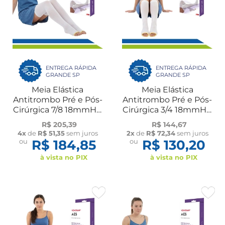
ENTREGA RÁPIDA
ENTREGA RÁPIDA
GRANDE SP
GRANDE SP
Meia Elástica
Meia Elástica
Antitrombo Pré e Pós-
Antitrombo Pré e Pós-
Cirúrgica 7/8 18mmHg
Cirúrgica 3/4 18mmHg
AES Estéril Par Venosan
AES Estéril Par Venosan
R$ 205,39
R$ 144,67
4x
de
R$ 51,35
sem juros
2x
de
R$ 72,34
sem juros
ou
R$ 184,85
ou
R$ 130,20
à vista no PIX
à vista no PIX