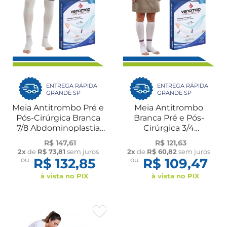
ENTREGA RÁPIDA
ENTREGA RÁPIDA
GRANDE SP
GRANDE SP
Meia Antitrombo Pré e
Meia Antitrombo
Pós-Cirúrgica Branca
Branca Pré e Pós-
7/8 Abdominoplastia
Cirúrgica 3/4
Bariátrica Lipo 15 a
Abdominoplastia
R$ 147,61
R$ 121,63
21mmHg Venomed
Bariátrica Lipo 15 a
2x
de
R$ 73,81
sem juros
2x
de
R$ 60,82
sem juros
21mmHg Venomed
ou
R$ 132,85
ou
R$ 109,47
à vista no PIX
à vista no PIX