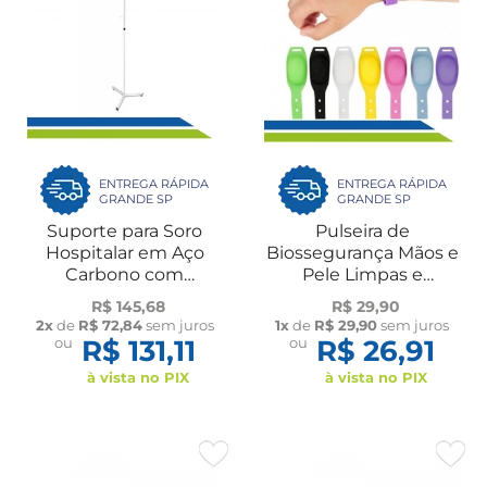
ENTREGA RÁPIDA
ENTREGA RÁPIDA
GRANDE SP
GRANDE SP
Suporte para Soro
Pulseira de
Hospitalar em Aço
Biossegurança Mãos e
Carbono com
Pele Limpas e
Regulagem de Altura
Protegidas UN Ortho
R$ 145,68
R$ 29,90
AquaSonus
Pauher
2x
de
R$ 72,84
sem juros
1x
de
R$ 29,90
sem juros
ou
R$ 131,11
ou
R$ 26,91
à vista no PIX
à vista no PIX