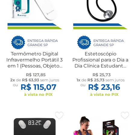
ENTREGA RÁPIDA
ENTREGA RÁPIDA
GRANDE SP
GRANDE SP
Termômetro Digital
Estetoscópio
Infravermelho Portátil 3
Profissional para o Dia a
em 1 (Pessoas, Objetos
Dia Clínica Estudante
e Líquidos)
Enfermagem
R$ 127,85
R$ 25,73
Fisioterapia
2x
de
R$ 63,93
sem juros
1x
de
R$ 25,73
sem juros
ou
R$ 115,07
ou
R$ 23,16
à vista no PIX
à vista no PIX