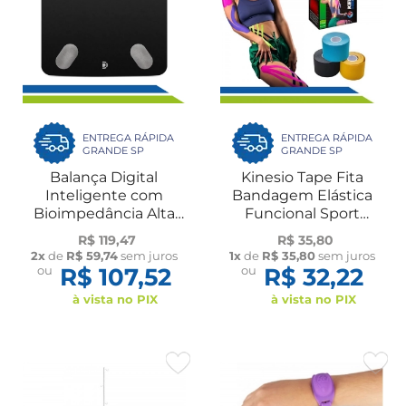
ENTREGA RÁPIDA
ENTREGA RÁPIDA
GRANDE SP
GRANDE SP
Balança Digital
Kinesio Tape Fita
Inteligente com
Bandagem Elástica
Bioimpedância Alta
Funcional Sport
Precisão Análise
Adesiva 5cmx5m Pós-
R$ 119,47
R$ 35,80
Corporal Saúde Fitness
Operatório Fisio
2x
de
R$ 59,74
sem juros
1x
de
R$ 35,80
sem juros
até 180kg
Gestante Kelogel
ou
R$ 107,52
ou
R$ 32,22
à vista no PIX
à vista no PIX