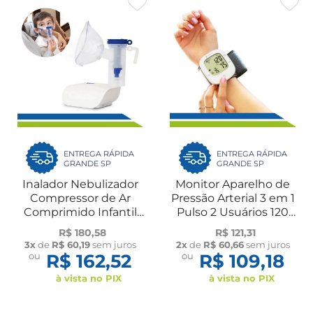
ENTREGA RÁPIDA
ENTREGA RÁPIDA
GRANDE SP
GRANDE SP
Inalador Nebulizador
Monitor Aparelho de
Compressor de Ar
Pressão Arterial 3 em 1
Comprimido Infantil
Pulso 2 Usuários 120
Adulto Gripe Sinusite
Medições Arritmia
R$ 180,58
R$ 121,31
Bivolt
Prático
3x
de
R$ 60,19
sem juros
2x
de
R$ 60,66
sem juros
ou
R$ 162,52
ou
R$ 109,18
à vista no PIX
à vista no PIX