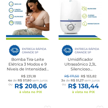
ENTREGA RÁPIDA
ENTREGA RÁPIDA
GRANDE SP
GRANDE SP
Bomba Tira-Leite
Umidificador
Elétrica 3 Modos e 9
Ultrassônico 2,3L
Níveis de Intensidade
Silencioso
Bivolt
Aromatizador Bivolt
R$ 231,18
R$ 171,50
R$ 153,82
Quarto Bebê Dellamed
4x
de
R$ 57,80
sem juros
3x
de
R$ 51,27
sem juros
ou
R$ 208,06
ou
R$ 138,44
à vista no PIX
à vista no PIX