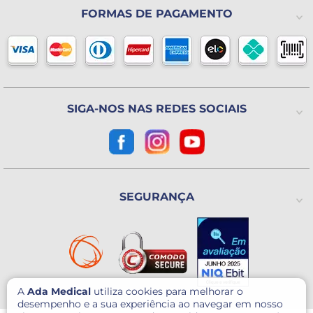
A Ada Medical
Política de Privacidade
FORMAS DE PAGAMENTO
(11) 2325-4371
Lista de Desejos
Formas de pagamento
Blog
Horário de atendimento
Política de Trocas ou Devoluções
De 2ª a 6ª feira das 8h às 18h
(Exceto Feriados)
Avenida Utinga, 777
Utinga - Santo André / SP
CEP: 09220-611
SIGA-NOS NAS REDES SOCIAIS
Como chegar?
CNPJ: 07.003.260/0001-60
SEGURANÇA
A
Ada Medical
utiliza cookies para melhorar o
desempenho e a sua experiência ao navegar em nosso