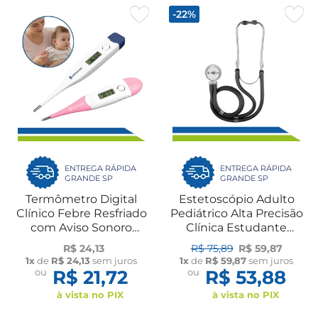
-22%
ENTREGA RÁPIDA
ENTREGA RÁPIDA
GRANDE SP
GRANDE SP
Termômetro Digital
Estetoscópio Adulto
Clínico Febre Resfriado
Pediátrico Alta Precisão
com Aviso Sonoro
Clínica Estudante
Haste Flexível UN
Enfermagem
R$ 24,13
R$ 75,89
R$ 59,87
Fisioterapia
1x
de
R$ 24,13
sem juros
1x
de
R$ 59,87
sem juros
ou
R$ 21,72
ou
R$ 53,88
à vista no PIX
à vista no PIX