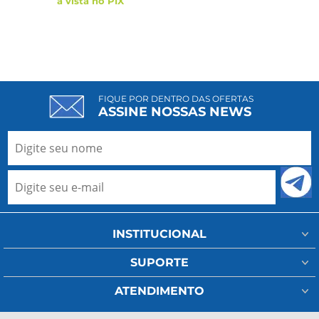
à vista no PIX
FIQUE POR DENTRO DAS OFERTAS
ASSINE NOSSAS NEWS
INSTITUCIONAL
Minha Conta
SUPORTE
Fale Conosco
Assistência Técnica
ATENDIMENTO
Meus Pedidos
Regulamento Frete
(11) 93802-1111