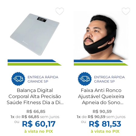
ENTREGA RÁPIDA
ENTREGA RÁPIDA
GRANDE SP
GRANDE SP
Balança Digital
Faixa Anti Ronco
Corporal Alta Precisão
Ajustável Queixeira
Saúde Fitness Dia a Dia
Apneia do Sono
até 180kg Banheiro
Reparador Unissex UN
R$ 66,85
R$ 90,59
Clínica Academia
Dilepé
1x
de
R$ 66,85
sem juros
1x
de
R$ 90,59
sem juros
ou
R$ 60,17
ou
R$ 81,53
à vista no PIX
à vista no PIX