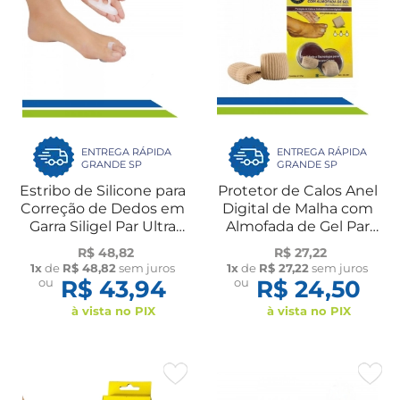
ENTREGA RÁPIDA
ENTREGA RÁPIDA
GRANDE SP
GRANDE SP
Estribo de Silicone para
Protetor de Calos Anel
Correção de Dedos em
Digital de Malha com
Garra Siligel Par Ultra
Almofada de Gel Par
Ortho Pauher
Ortho Pauher
R$ 48,82
R$ 27,22
1x
de
R$ 48,82
sem juros
1x
de
R$ 27,22
sem juros
ou
R$ 43,94
ou
R$ 24,50
à vista no PIX
à vista no PIX