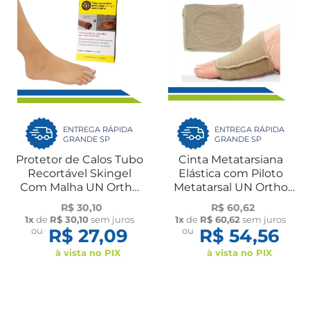
ENTREGA RÁPIDA
ENTREGA RÁPIDA
GRANDE SP
GRANDE SP
Protetor de Calos Tubo
Cinta Metatarsiana
Recortável Skingel
Elástica com Piloto
Com Malha UN Ortho
Metatarsal UN Ortho
Pauher
Pauher
R$ 30,10
R$ 60,62
1x
de
R$ 30,10
sem juros
1x
de
R$ 60,62
sem juros
ou
R$ 27,09
ou
R$ 54,56
à vista no PIX
à vista no PIX