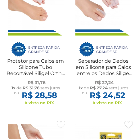
ENTREGA RÁPIDA
ENTREGA RÁPIDA
GRANDE SP
GRANDE SP
Protetor para Calos em
Separador de Dedos
Silicone Tubo
em Silicone para Calos
Recortável Siligel Ortho
entre os Dedos Siligel
Pauher
Par Ortho Pauher
R$ 31,76
R$ 27,24
1x
de
R$ 31,76
sem juros
1x
de
R$ 27,24
sem juros
ou
R$ 28,58
ou
R$ 24,52
à vista no PIX
à vista no PIX