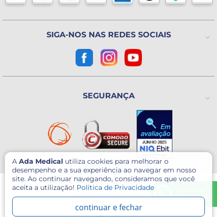
(Exceto Feriados)
Avenida Utinga, 777
Utinga - Santo André / SP
CEP: 09220-611
SIGA-NOS NAS REDES SOCIAIS
Como chegar?
CNPJ: 07.003.260/0001-60
SEGURANÇA
A
Ada Medical
utiliza cookies para melhorar o
desempenho e a sua experiência ao navegar em nosso
site. Ao continuar navegando, consideramos que você
© 2026 - Ada Medical - Todos direitos reservados.
aceita a utilização!
Politica de Privacidade
Este site é protegido por reCAPTCHA e o Google
Política de Privacidade
e
chamar no
Termos de serviço
se aplicam.
WhatsApp
continuar e fechar