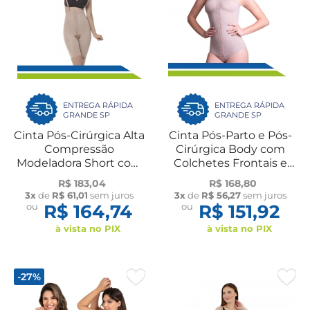
ENTREGA RÁPIDA
ENTREGA RÁPIDA
GRANDE SP
GRANDE SP
Cinta Pós-Cirúrgica Alta
Cinta Pós-Parto e Pós-
Compressão
Cirúrgica Body com
Modeladora Short com
Colchetes Frontais e
Suspensório, Colchetes
Alça Regata 60605
R$ 183,04
R$ 168,80
e Reforço no Culote
New Form
3x
de
R$ 61,01
sem juros
3x
de
R$ 56,27
sem juros
60437 New Form
ou
R$ 164,74
ou
R$ 151,92
à vista no PIX
à vista no PIX
-27%