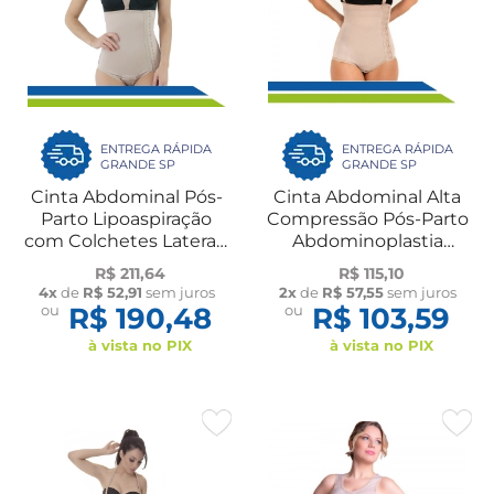
ENTREGA RÁPIDA
ENTREGA RÁPIDA
GRANDE SP
GRANDE SP
Cinta Abdominal Pós-
Cinta Abdominal Alta
Parto Lipoaspiração
Compressão Pós-Parto
com Colchetes Laterais
Abdominoplastia
e Alça Destacável 2003
Compressora com
R$ 211,64
R$ 115,10
Macom
Fecho Lateral e Alça
4x
de
R$ 52,91
sem juros
2x
de
R$ 57,55
sem juros
Destacável Cód. 60608
ou
R$ 190,48
ou
R$ 103,59
New Form
à vista no PIX
à vista no PIX