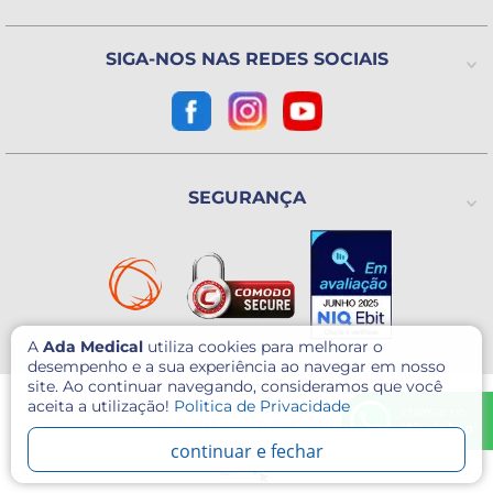
Avenida Utinga, 777
Utinga - Santo André / SP
CEP: 09220-611
SIGA-NOS NAS REDES SOCIAIS
Como chegar?
CNPJ: 07.003.260/0001-60
SEGURANÇA
A
Ada Medical
utiliza cookies para melhorar o
desempenho e a sua experiência ao navegar em nosso
site. Ao continuar navegando, consideramos que você
© 2026 - Ada Medical - Todos direitos reservados.
aceita a utilização!
Politica de Privacidade
Este site é protegido por reCAPTCHA e o Google
Política de Privacidade
e
chamar no
Termos de serviço
se aplicam.
WhatsApp
continuar e fechar