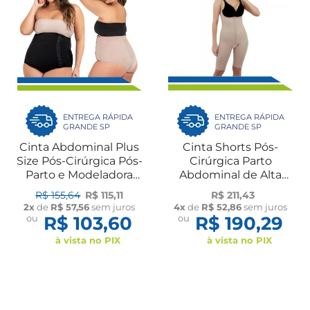
ENTREGA RÁPIDA
ENTREGA RÁPIDA
GRANDE SP
GRANDE SP
Cinta Abdominal Plus
Cinta Shorts Pós-
Size Pós-Cirúrgica Pós-
Cirúrgica Parto
Parto e Modeladora
Abdominal de Alta
60608 New Form
Compressão com Alça
R$ 155,64
R$ 115,11
R$ 211,43
Regulável 60430 New
2x
de
R$ 57,56
sem juros
4x
de
R$ 52,86
sem juros
Form
ou
R$ 103,60
ou
R$ 190,29
à vista no PIX
à vista no PIX