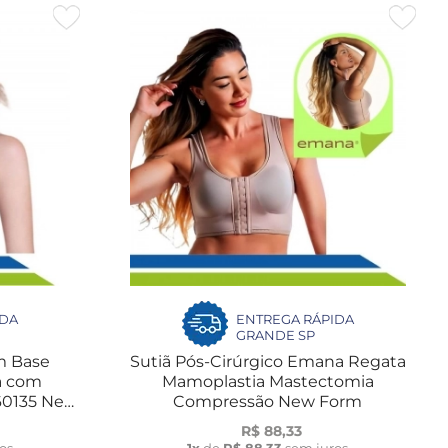
IDA
ENTREGA RÁPIDA
GRANDE SP
m Base
Sutiã Pós-Cirúrgico Emana Regata
a com
Mamoplastia Mastectomia
60135 New
Compressão New Form
R$ 88,33
os
1x
de
R$ 88,33
sem juros