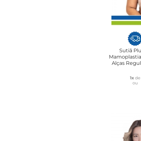
Sutiã Pl
Mamoplastia
Alças Regu
1x
d
ou