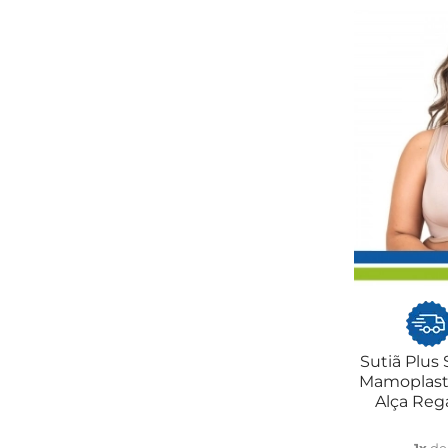
Sutiã Plus 
Mamoplast
Alça Reg
1x
d