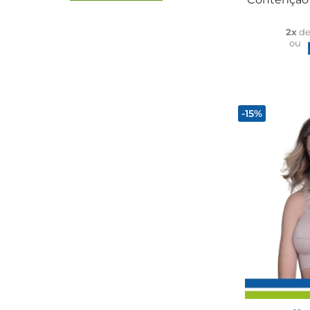
2x
d
ou
-15%