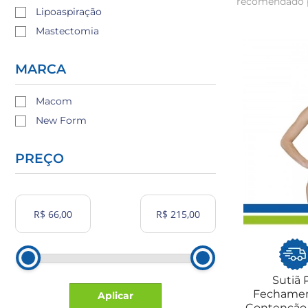
recomendado p
Lipoaspiração
Mastectomia
MARCA
Macom
New Form
PREÇO
Sutiã 
Fechament
Aplicar
Contenção 