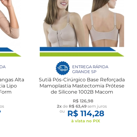
IDA
ENTREGA RÁPIDA
GRANDE SP
angas Alta
Sutiã Pós-Cirúrgico Base Reforçada
ia Lipo
Mamoplastia Mastectomia Prótese
 Form
de Silicone 1002B Macom
R$ 126,98
os
2x
de
R$ 63,49
sem juros
7
ou
R$ 114,28
à vista no PIX