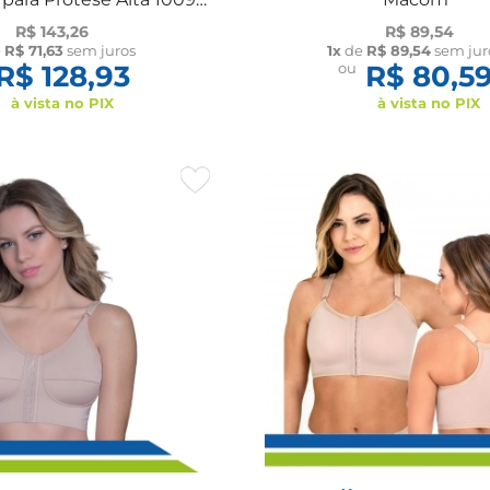
Macom
R$ 143,26
R$ 89,54
e
R$ 71,63
sem juros
1x
de
R$ 89,54
sem jur
R$ 128,93
ou
R$ 80,5
à vista no PIX
à vista no PIX