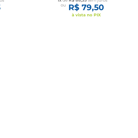
3
ou
R$ 79,50
à vista no PIX