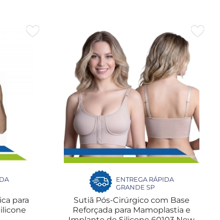
IDA
ENTREGA RÁPIDA
GRANDE SP
ica para
Sutiã Pós-Cirúrgico com Base
ilicone
Reforçada para Mamoplastia e
Implante de Silicone 60103 New