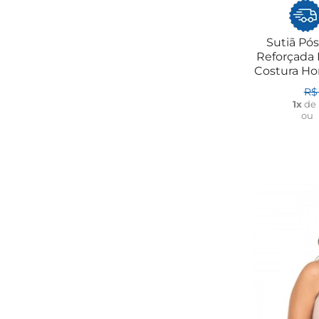
Sutiã Pó
Reforçada
Costura Hor
R$
1x
de
ou