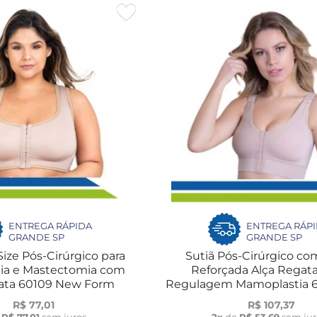
ENTREGA RÁPIDA
ENTREGA RÁP
GRANDE SP
GRANDE SP
Size Pós-Cirúrgico para
Sutiã Pós-Cirúrgico co
ia e Mastectomia com
Reforçada Alça Regat
ata 60109 New Form
Regulagem Mamoplastia 
Form
R$ 77,01
R$ 107,37
e
R$ 77,01
sem juros
2x
de
R$ 53,69
sem jur