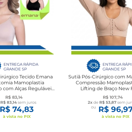
ENTREGA RÁPIDA
ENTREGA RÁP
GRANDE SP
GRANDE SP
Cirúrgico Tecido Emana
Sutiã Pós-Cirúrgico com M
tomia Mamoplastia
Compressão Mamoplast
 com Alças Reguláveis
Lifting de Braço New
New Form
R$ 83,14
R$ 107,74
e
R$ 83,14
sem juros
2x
de
R$ 53,87
sem jur
R$ 74,83
ou
R$ 96,9
à vista no PIX
à vista no PIX