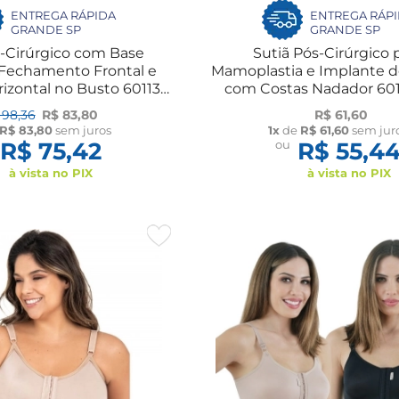
ENTREGA RÁPIDA
ENTREGA RÁP
GRANDE SP
GRANDE SP
s-Cirúrgico com Base
Sutiã Pós-Cirúrgico 
 Fechamento Frontal e
Mamoplastia e Implante de
izontal no Busto 60113
com Costas Nadador 60
New Form
Form
 98,36
R$ 83,80
R$ 61,60
R$ 83,80
sem juros
1x
de
R$ 61,60
sem jur
R$ 75,42
ou
R$ 55,4
à vista no PIX
à vista no PIX