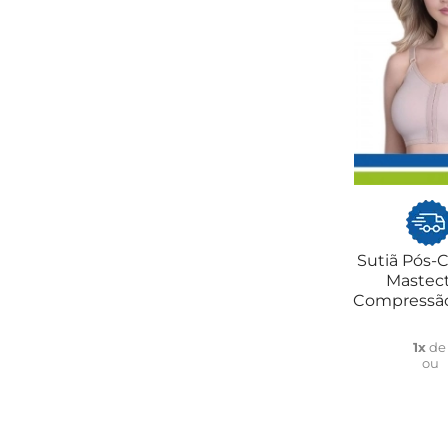
Sutiã Pós-
Mastec
Compressão
1x
d
ou