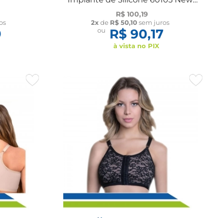
Form
R$ 100,19
os
2x
de
R$ 50,10
sem juros
9
ou
R$ 90,17
à vista no PIX