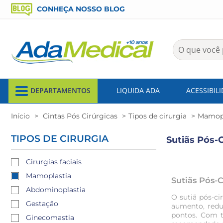
CONHEÇA NOSSO BLOG
DEPARTAMENTOS
LIQUIDA ADA
ACESSIBIL
Início
Cintas Pós Cirúrgicas
Tipos de cirurgia
Mamopl
TIPOS DE CIRURGIA
Sutiãs Pós-
Cirurgias faciais
Mamoplastia
Sutiãs Pós-
Abdominoplastia
O
sutiã pós-c
Gestação
aumento, redu
pontos. Com t
Ginecomastia