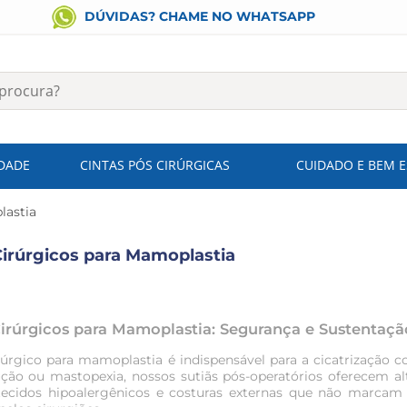
DÚVIDAS? CHAME NO WHATSAPP
IDADE
CINTAS PÓS CIRÚRGICAS
CUIDADO E BEM 
astia
Cirúrgicos para Mamoplastia
Cirúrgicos para Mamoplastia: Segurança e Sustentaçã
irúrgico para mamoplastia
é indispensável para a cicatrização c
ção ou mastopexia, nossos sutiãs pós-operatórios oferecem al
ecidos hipoalergênicos e costuras externas que não marcam