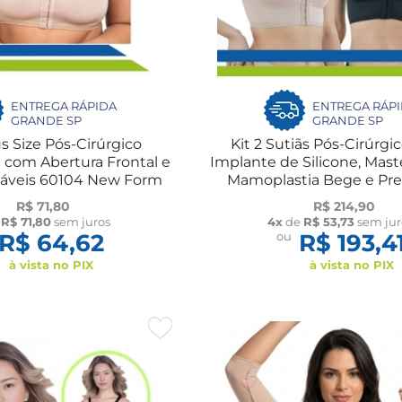
ENTREGA RÁPIDA
ENTREGA RÁP
GRANDE SP
GRANDE SP
us Size Pós-Cirúrgico
Kit 2 Sutiãs Pós-Cirúrgi
 com Abertura Frontal e
Implante de Silicone, Mas
láveis 60104 New Form
Mamoplastia Bege e Pre
Macom
R$ 71,80
R$ 214,90
e
R$ 71,80
sem juros
4x
de
R$ 53,73
sem jur
R$ 64,62
ou
R$ 193,4
à vista no PIX
à vista no PIX