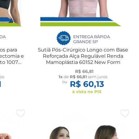
IDA
ENTREGA RÁPIDA
GRANDE SP
cos para
Sutiã Pós-Cirúrgico Longo com Base
tectomia e
Reforçada Alça Regulável Renda
to 1007
Mamoplástia 60152 New Form
R$ 66,81
os
1x
de
R$ 66,81
sem juros
1
ou
R$ 60,13
à vista no PIX