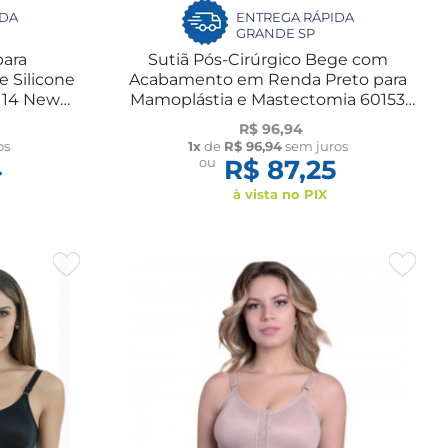
IDA
ENTREGA RÁPIDA
GRANDE SP
para
Sutiã Pós-Cirúrgico Bege com
 Silicone
Acabamento em Renda Preto para
114 New
Mamoplástia e Mastectomia 60153
New Form
R$ 96,94
os
1x
de
R$ 96,94
sem juros
4
ou
R$ 87,25
à vista no PIX