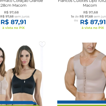
Formato Coração Grande
Flancos Culotes Lipo 10x
x28cm Macom
Macom
R$ 97,68
R$ 97,68
e
R$ 97,68
sem juros
1x
de
R$ 97,68
sem jur
R$ 87,91
ou
R$ 87,91
à vista no PIX
à vista no PIX