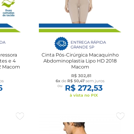
IDA
ENTREGA RÁPIDA
GRANDE SP
ressora
Cinta Pós-Cirúrgica Macaquinho
es e 4
Abdominoplastia Lipo HD 2018
12 Macom
Macom
R$ 302,81
os
6x
de
R$ 50,47
sem juros
6
ou
R$ 272,53
à vista no PIX