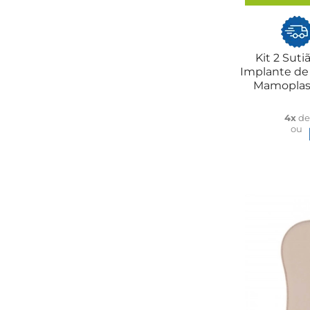
Kit 2 Suti
Implante de 
Mamoplast
4x
d
ou