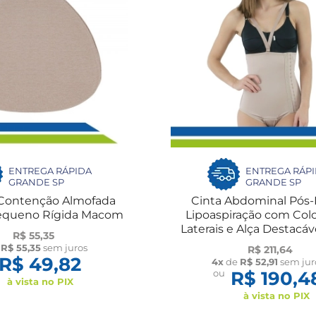
ENTREGA RÁPIDA
ENTREGA RÁP
GRANDE SP
GRANDE SP
 Contenção Almofada
Cinta Abdominal Pós-
equeno Rígida Macom
Lipoaspiração com Col
Laterais e Alça Destacáv
R$ 55,35
Macom
e
R$ 55,35
sem juros
R$ 211,64
R$ 49,82
4x
de
R$ 52,91
sem jur
ou
R$ 190,4
à vista no PIX
à vista no PIX