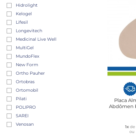
Hidrolight
Kelogel
Lifesil
Longevitech
Medicinal Live Well
MultiGel
MundoFlex
New Form
Ortho Pauher
Ortobras
Ortomobil
Pilati
Placa Al
Abdômen R
POLIPRO
SAREI
Venosan
1x
d
ou