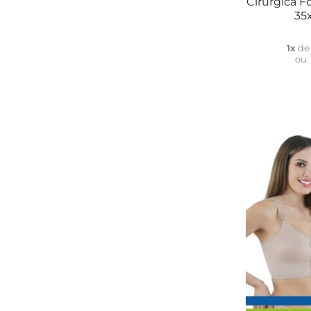
Cirúrgica 
35
1x
d
ou