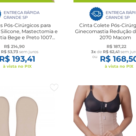
ENTREGA RÁPIDA
ENTREGA RÁP
GRANDE SP
GRANDE SP
ãs Pós-Cirúrgicos para
Cinta Colete Pós-Cirúr
Silicone, Mastectomia e
Ginecomastia Redução 
ia Bege e Preto 1007
2070 Macom
Macom
R$ 214,90
R$ 187,22
e
R$ 53,73
sem juros
3x
de
R$ 62,41
sem jur
R$ 193,41
ou
R$ 168,5
à vista no PIX
à vista no PIX