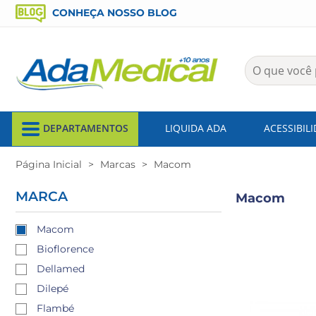
CONHEÇA NOSSO BLOG
DEPARTAMENTOS
LIQUIDA ADA
ACESSIBIL
Página Inicial
Marcas
Macom
MARCA
Macom
Macom
Bioflorence
Dellamed
Dilepé
Flambé