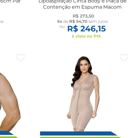
26cm Par
Lipoaspiração Cinta Body e Placa de
Contenção em Espuma Macom
R$ 273,50
os
5x
de
R$ 54,70
sem juros
ou
R$ 246,15
à vista no PIX