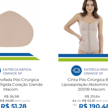
ENTREGA RÁPIDA
ENTREGA RÁP
GRANDE SP
GRANDE SP
mofada Pós-Cirúrgica
Cinta Pós-Cirúrgica 
ígida Coração Grande
Lipoaspiração Abdomino
Macom
2001B Macom
R$ 56,98
R$ 211,64
e
R$ 56,98
sem juros
4x
de
R$ 52,91
sem jur
R$ 51,28
ou
R$ 190,4