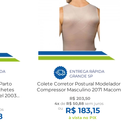
IDA
ENTREGA RÁPIDA
GRANDE SP
Parto
Colete Corretor Postural Modelador
chetes
Compressor Masculino 2071 Macom
el 2003
R$ 203,50
4x
de
R$ 50,88
sem juros
ou
R$ 183,15
os
8
à vista no PIX