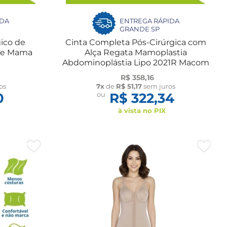
IDA
ENTREGA RÁPIDA
GRANDE SP
gico de
Cinta Completa Pós-Cirúrgica com
de Mama
Alça Regata Mamoplastia
Abdominoplástia Lipo 2021R Macom
R$ 358,16
os
7x
de
R$ 51,17
sem juros
0
ou
R$ 322,34
à vista no PIX