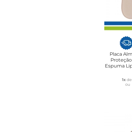
Placa Al
Proteção
Espuma Lip
1x
d
ou