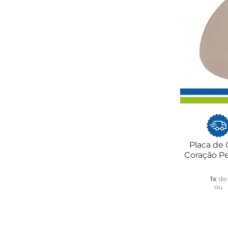
Placa de
Coração P
1x
d
ou