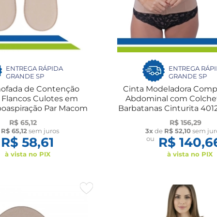
ENTREGA RÁPIDA
ENTREGA RÁP
GRANDE SP
GRANDE SP
mofada de Contenção
Cinta Modeladora Comp
 Flancos Culotes em
Abdominal com Colchet
oaspiração Par Macom
Barbatanas Cinturita 40
R$ 65,12
R$ 156,29
e
R$ 65,12
sem juros
3x
de
R$ 52,10
sem jur
R$ 58,61
ou
R$ 140,6
à vista no PIX
à vista no PIX