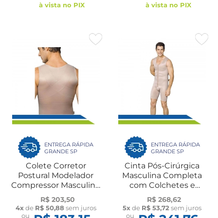
à vista no PIX
à vista no PIX
ENTREGA RÁPIDA
ENTREGA RÁPIDA
GRANDE SP
GRANDE SP
Colete Corretor
Cinta Pós-Cirúrgica
Postural Modelador
Masculina Completa
Compressor Masculino
com Colchetes e
2071 Macom
Pernas 2069B Macom
R$ 203,50
R$ 268,62
4x
de
R$ 50,88
sem juros
5x
de
R$ 53,72
sem juros
ou
ou