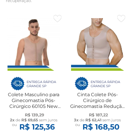
recuperação.
ENTREGA RÁPIDA
ENTREGA RÁPIDA
GRANDE SP
GRANDE SP
Colete Masculino para
Cinta Colete Pós-
Ginecomastia Pós-
Cirúrgico de
Cirúrgico 60105 New
Ginecomastia Redução
Form
de Mama 2070 Macom
R$ 139,29
R$ 187,22
2x
de
R$ 69,65
sem juros
3x
de
R$ 62,41
sem juros
ou
R$ 125,36
ou
R$ 168,50