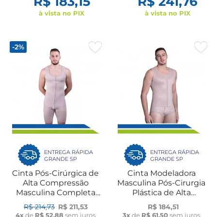
R$ 183,15
R$ 241,76
à vista no PIX
à vista no PIX
-2%
ENTREGA RÁPIDA
ENTREGA RÁPIDA
GRANDE SP
GRANDE SP
Cinta Pós-Cirúrgica de
Cinta Modeladora
Alta Compressão
Masculina Pós-Cirurgia
Masculina Completa
Plástica de Alta
com Colchetes e
Compressão 60606
R$ 214,73
R$ 211,53
R$ 184,51
Pernas 60409 New
New Form
4x
de
R$ 52,88
sem juros
3x
de
R$ 61,50
sem juros