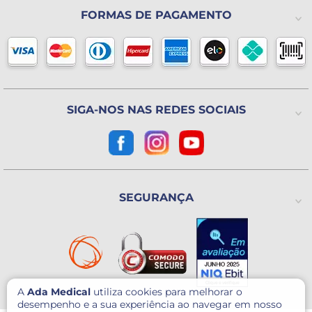
A Ada Medical
Política de Privacidade
FORMAS DE PAGAMENTO
(11) 2325-4371
Lista de Desejos
Formas de pagamento
Blog
Horário de atendimento
Política de Trocas ou Devoluções
De 2ª a 6ª feira das 8h às 18h
(Exceto Feriados)
Avenida Utinga, 777
Utinga - Santo André / SP
CEP: 09220-611
SIGA-NOS NAS REDES SOCIAIS
Como chegar?
CNPJ: 07.003.260/0001-60
SEGURANÇA
A
Ada Medical
utiliza cookies para melhorar o
desempenho e a sua experiência ao navegar em nosso