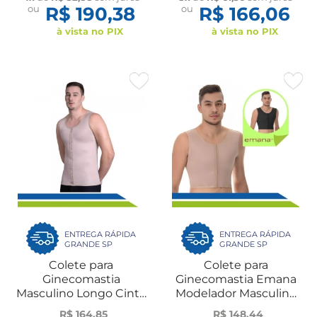
Form
ou
R$ 190,38
ou
R$ 166,06
à vista no PIX
à vista no PIX
ENTREGA RÁPIDA
ENTREGA RÁPIDA
GRANDE SP
GRANDE SP
Colete para
Colete para
Ginecomastia
Ginecomastia Emana
Masculino Longo Cinta
Modelador Masculino
Pós-Cirurgia Plástica de
Pós-Cirúrgico
R$ 164,85
R$ 148,44