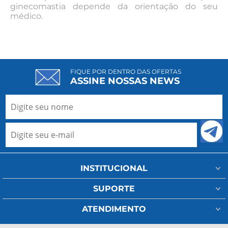
ginecomastia depende da orientação do seu
médico.
FIQUE POR DENTRO DAS OFERTAS
ASSINE NOSSAS NEWS
INSTITUCIONAL
Minha Conta
SUPORTE
Fale Conosco
Assistência Técnica
ATENDIMENTO
Meus Pedidos
Regulamento Frete
(11) 93802-1111