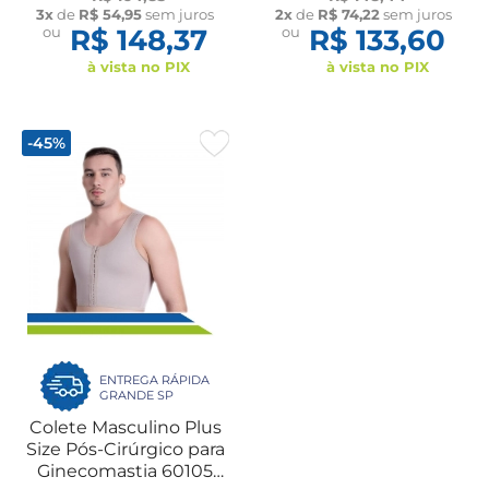
Alta Compressão New
Compressão New Form
3x
de
R$ 54,95
sem juros
2x
de
R$ 74,22
sem juros
Form
ou
R$ 148,37
ou
R$ 133,60
à vista no PIX
à vista no PIX
-45%
ENTREGA RÁPIDA
GRANDE SP
Colete Masculino Plus
Size Pós-Cirúrgico para
Ginecomastia 60105