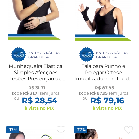
ENTREGA RÁPIDA
ENTREGA RÁPIDA
GRANDE SP
GRANDE SP
Munhequeira Elástica
Tala para Punho e
Simples Afecções
Polegar Órtese
Lesões Prevenção de
Imobilizador em Tecido
Reincidência
Ajustável Adulto UN
R$ 31,71
R$ 87,95
Atividades Físicas Par
Dilepé
1x
de
R$ 31,71
sem juros
1x
de
R$ 87,95
sem juros
Dilepé
ou
R$ 28,54
ou
R$ 79,16
à vista no PIX
à vista no PIX
-17%
-37%