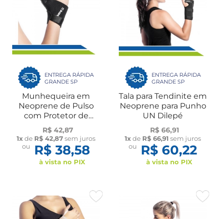
ENTREGA RÁPIDA
ENTREGA RÁPIDA
GRANDE SP
GRANDE SP
Munhequeira em
Tala para Tendinite em
Neoprene de Pulso
Neoprene para Punho
com Protetor de
UN Dilepé
Polegar UN Dilepé
R$ 42,87
R$ 66,91
1x
de
R$ 42,87
sem juros
1x
de
R$ 66,91
sem juros
ou
R$ 38,58
ou
R$ 60,22
à vista no PIX
à vista no PIX