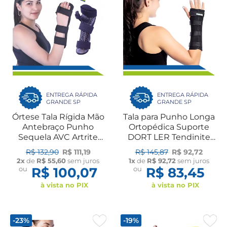
ENTREGA RÁPIDA
ENTREGA RÁPIDA
GRANDE SP
GRANDE SP
Órtese Tala Rígida Mão
Tala para Punho Longa
Antebraço Punho
Ortopédica Suporte
Sequela AVC Artrite
DORT LER Tendinite
Artrose UN Dilepé
Túnel do Carpo e Pós-
R$ 132,90
R$ 111,19
R$ 145,87
R$ 92,72
Fraturas UN Dilepé
2x
de
R$ 55,60
sem juros
1x
de
R$ 92,72
sem juros
ou
R$ 100,07
ou
R$ 83,45
à vista no PIX
à vista no PIX
-23%
-19%