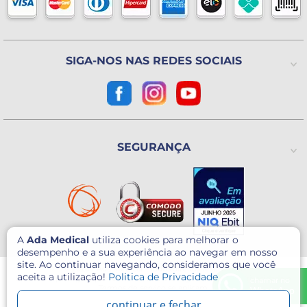
Política de Trocas ou Devoluções
De 2ª a 6ª feira das 8h às 18h
(Exceto Feriados)
Avenida Utinga, 777
Utinga - Santo André / SP
CEP: 09220-611
SIGA-NOS NAS REDES SOCIAIS
Como chegar?
CNPJ: 07.003.260/0001-60
SEGURANÇA
A
Ada Medical
utiliza cookies para melhorar o
desempenho e a sua experiência ao navegar em nosso
site. Ao continuar navegando, consideramos que você
© 2026 - Ada Medical - Todos direitos reservados.
aceita a utilização!
Politica de Privacidade
Este site é protegido por reCAPTCHA e o Google
Política de Privacidade
e
chamar no
Termos de serviço
se aplicam.
WhatsApp
continuar e fechar