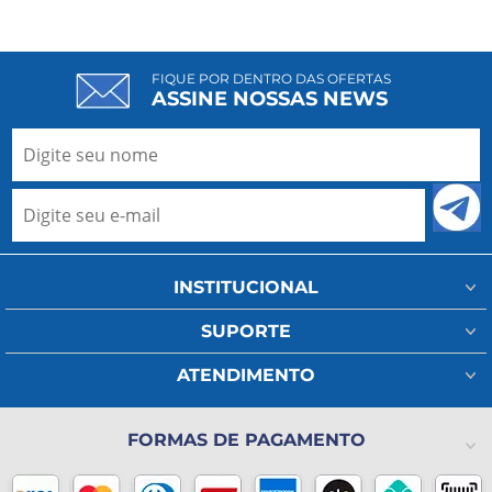
FIQUE POR DENTRO DAS OFERTAS
ASSINE NOSSAS NEWS
INSTITUCIONAL
Minha Conta
SUPORTE
Fale Conosco
Assistência Técnica
ATENDIMENTO
Meus Pedidos
Regulamento Frete
(11) 93802-1111
A Ada Medical
Política de Privacidade
FORMAS DE PAGAMENTO
(11) 2325-4371
Lista de Desejos
Formas de pagamento
Blog
Horário de atendimento