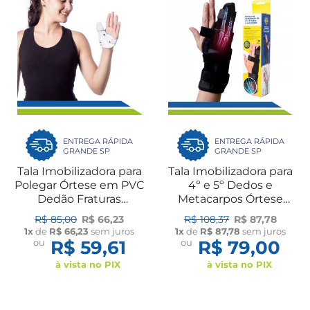
ENTREGA RÁPIDA
ENTREGA RÁPIDA
GRANDE SP
GRANDE SP
Tala Imobilizadora para
Tala Imobilizadora para
Polegar Órtese em PVC
4º e 5º Dedos e
Dedão Fraturas
Metacarpos Órtese
Entorses Dores UN
Bilateral Fraturas,
R$ 85,00
R$ 66,23
R$ 108,37
R$ 87,78
Dilepé
Luxações e Pós-
1x
de
R$ 66,23
sem juros
1x
de
R$ 87,78
sem juros
Cirúrgico Ortho
ou
R$ 59,61
ou
R$ 79,00
Pauher
à vista no PIX
à vista no PIX