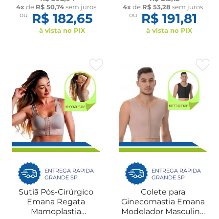
Lipedema Cintura Alta
Glúteos Macaquinho
4x
de
R$ 50,74
sem juros
4x
de
R$ 53,28
sem juros
Emana New Form
Compressão New Form
ou
R$ 182,65
ou
R$ 191,81
à vista no PIX
à vista no PIX
ENTREGA RÁPIDA
ENTREGA RÁPIDA
GRANDE SP
GRANDE SP
Sutiã Pós-Cirúrgico
Colete para
Emana Regata
Ginecomastia Emana
Mamoplastia
Modelador Masculino