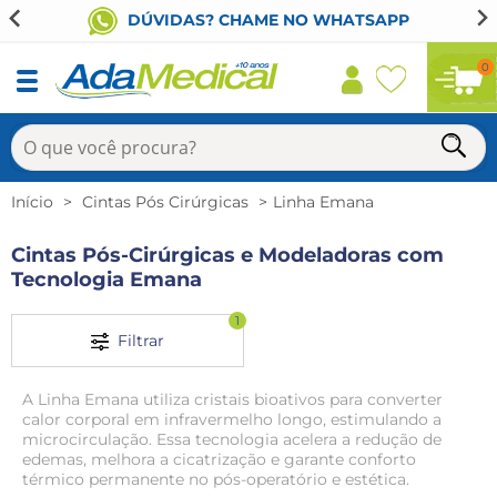
DÚVIDAS? CHAME NO WHATSAPP
0
Início
Cintas Pós Cirúrgicas
Linha Emana
Cintas Pós-Cirúrgicas e Modeladoras com
Tecnologia Emana
1
Filtrar
A
Linha Emana
utiliza cristais bioativos para converter
calor corporal em
infravermelho longo
, estimulando a
microcirculação
. Essa tecnologia acelera a
redução de
edemas
, melhora a cicatrização e garante conforto
térmico permanente no pós-operatório e estética.