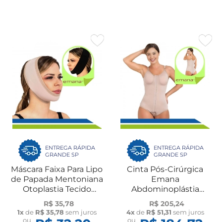
ENTREGA RÁPIDA
ENTREGA RÁPIDA
GRANDE SP
GRANDE SP
Máscara Faixa Para Lipo
Cinta Pós-Cirúrgica
de Papada Mentoniana
Emana
Otoplastia Tecido
Abdominoplástia
Emana New Form
Lipoaspiração Body
R$ 35,78
R$ 205,24
Compressão EM607
1x
de
R$ 35,78
sem juros
4x
de
R$ 51,31
sem juros
New Form
ou
ou