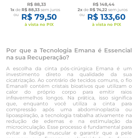
Mastectomia
Pós-Cirúrgico
R$ 88,33
R$ 148,44
Compressão New Form
Compressão New Form
1x
de
R$ 88,33
sem juros
2x
de
R$ 74,22
sem juros
ou
R$ 79,50
ou
R$ 133,60
à vista no PIX
à vista no PIX
Por que a Tecnologia Emana é Essencial
na sua Recuperação?
A escolha da cinta pós-cirúrgica Emana é um
investimento direto na qualidade da sua
cicatrização. Ao contrário de tecidos comuns, o fio
Emana® contém cristais bioativos que utilizam o
calor do próprio corpo para emitir raios
infravermelhos longos. Na prática, isso significa
que, enquanto você utiliza a cinta para
compressão após uma abdominoplastia ou
lipoaspiração, a tecnologia trabalha ativamente na
redução de edemas e na estimulação da
microcirculação. Esse processo é fundamental para
evitar a fadiga muscular e garantir que a pele