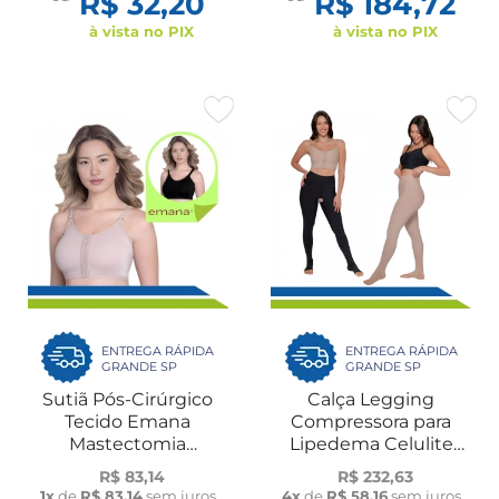
R$ 32,20
R$ 184,72
à vista no PIX
à vista no PIX
ENTREGA RÁPIDA
ENTREGA RÁPIDA
GRANDE SP
GRANDE SP
Sutiã Pós-Cirúrgico
Calça Legging
Tecido Emana
Compressora para
Mastectomia
Lipedema Celulite
Mamoplastia
Modelador Emana New
R$ 83,14
R$ 232,63
Compressão com Alças
Form
1x
de
R$ 83,14
sem juros
4x
de
R$ 58,16
sem juros