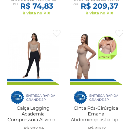
Reguláveis New Form
ou
R$ 74,83
ou
R$ 209,37
à vista no PIX
à vista no PIX
ENTREGA RÁPIDA
ENTREGA RÁPIDA
GRANDE SP
GRANDE SP
Calça Legging
Cinta Pós-Cirúrgica
Academia
Emana
Compressora Alívio de
Abdominoplastia Lipo
Dores Celulite
Procedimento nos
R$ 202,94
R$ 213,12