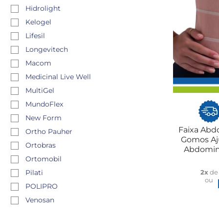
Hidrolight
Kelogel
Lifesil
Longevitech
Macom
Medicinal Live Well
MultiGel
MundoFlex
New Form
Faixa Abd
Ortho Pauher
Gomos Aju
Ortobras
Abdomino
Ba
Ortomobil
2x
d
Pilati
ou
POLIPRO
Venosan