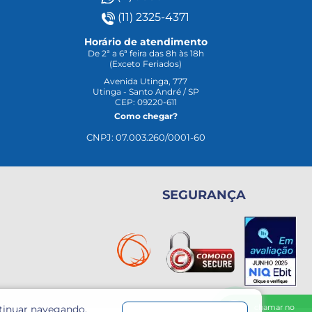
(11) 2325-4371
Horário de atendimento
De 2ª a 6ª feira das 8h às 18h
(Exceto Feriados)
Avenida Utinga, 777
Utinga - Santo André / SP
CEP: 09220-611
Como chegar?
CNPJ: 07.003.260/0001-60
SEGURANÇA
chamar no
ntinuar navegando,