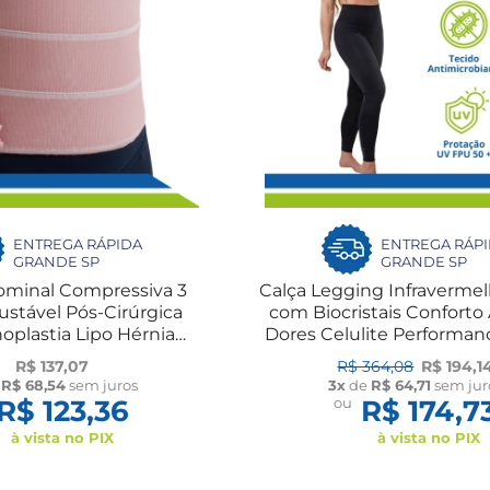
ENTREGA RÁPIDA
ENTREGA RÁP
GRANDE SP
GRANDE SP
ominal Compressiva 3
Calça Legging Infraverme
stável Pós-Cirúrgica
com Biocristais Conforto 
plastia Lipo Hérnia
Dores Celulite Performan
riátrica Sarei
Reforçada Sarei
R$ 137,07
R$ 364,08
R$ 194,1
e
R$ 68,54
sem juros
3x
de
R$ 64,71
sem jur
R$ 123,36
ou
R$ 174,7
à vista no PIX
à vista no PIX