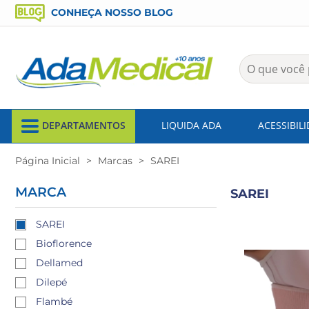
CONHEÇA NOSSO BLOG
DEPARTAMENTOS
LIQUIDA ADA
ACESSIBIL
Página Inicial
Marcas
SAREI
MARCA
SAREI
SAREI
Bioflorence
Dellamed
Dilepé
Flambé