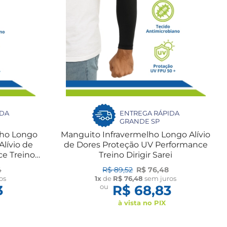
IDA
ENTREGA RÁPIDA
GRANDE SP
lho Longo
Manguito Infravermelho Longo Alívio
Alívio de
de Dores Proteção UV Performance
ce Treino
Treino Dirigir Sarei
4
R$ 89,52
R$ 76,48
os
1x
de
R$ 76,48
sem juros
3
ou
R$ 68,83
à vista no PIX