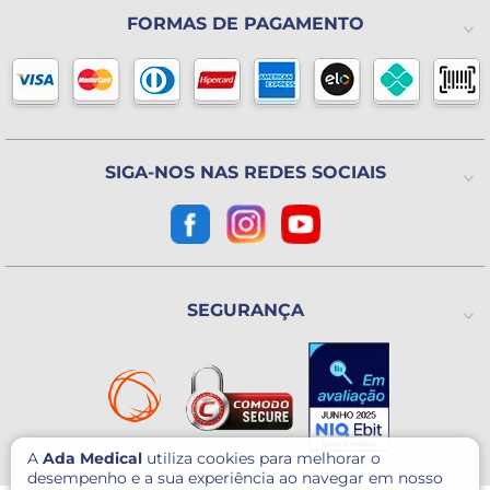
A Ada Medical
Política de Privacidade
FORMAS DE PAGAMENTO
(11) 2325-4371
Lista de Desejos
Formas de pagamento
Blog
Horário de atendimento
Política de Trocas ou Devoluções
De 2ª a 6ª feira das 8h às 18h
(Exceto Feriados)
Avenida Utinga, 777
Utinga - Santo André / SP
CEP: 09220-611
SIGA-NOS NAS REDES SOCIAIS
Como chegar?
CNPJ: 07.003.260/0001-60
SEGURANÇA
A
Ada Medical
utiliza cookies para melhorar o
desempenho e a sua experiência ao navegar em nosso