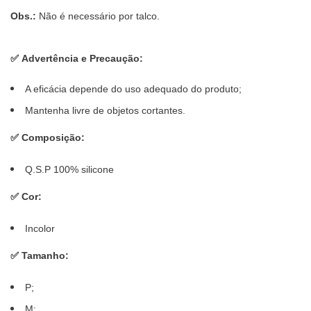
Obs.:
Não é necessário por talco.
✅
Advertência e Precaução:
A eficácia depende do uso adequado do produto;
Mantenha livre de objetos cortantes.
✅
Composição:
Q.S.P 100% silicone
✅
Cor:
Incolor
✅
Tamanho:
P;
M;