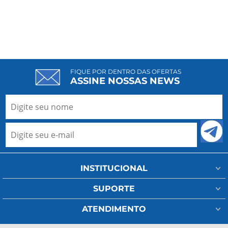
FIQUE POR DENTRO DAS OFERTAS
ASSINE NOSSAS NEWS
INSTITUCIONAL
Minha Conta
SUPORTE
Fale Conosco
Assistência Técnica
ATENDIMENTO
Meus Pedidos
Regulamento Frete
(11) 93802-1111