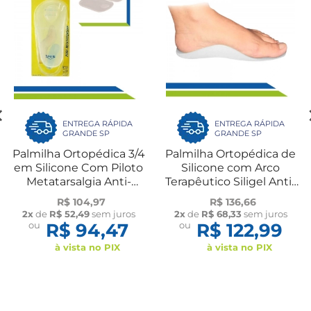
ENTREGA RÁPIDA
ENTREGA RÁPIDA
GRANDE SP
GRANDE SP
Palmilha Ortopédica 3/4
Palmilha Ortopédica de
em Silicone Com Piloto
Silicone com Arco
Metatarsalgia Anti-
Terapêutico Siligel Anti-
Impacto Par Ortho
Impacto Par Ortho
R$ 104,97
R$ 136,66
Pauher
Pauher
2x
de
R$ 52,49
sem juros
2x
de
R$ 68,33
sem juros
ou
R$ 94,47
ou
R$ 122,99
à vista no PIX
à vista no PIX