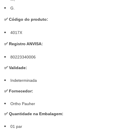
G.
✅
Código do produto:
4017X
✅
Registro ANVISA:
80223340006
✅
Validade:
Indeterminada
✅
Fornecedor:
Ortho Pauher
✅
Quantidade na Embalagem:
01 par