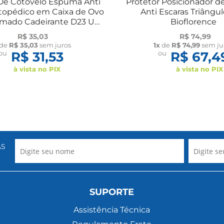
 De Cotovelo Espuma Anti
Protetor Posicionador 
rtopédico em Caixa de Ovo
Anti Escaras Triângu
amado Cadeirante D23 UN
Bioflorence
Longevitech
R$ 35,03
R$ 74,99
de
R$ 35,03
sem juros
1x
de
R$ 74,99
sem ju
ou
R$ 31,53
ou
R$ 67,4
à vista no PIX
à vista no PIX
AS
SUPORTE
Assistência Técnica