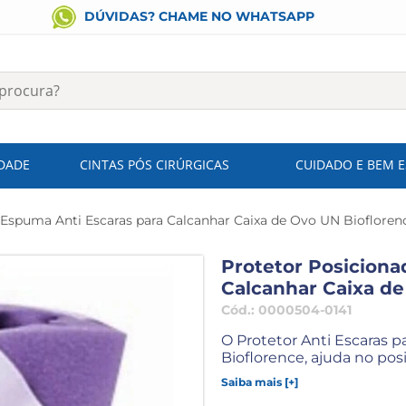
DÚVIDAS? CHAME NO WHATSAPP
IDADE
CINTAS PÓS CIRÚRGICAS
CUIDADO E BEM 
 Espuma Anti Escaras para Calcanhar Caixa de Ovo UN Biofloren
Protetor Posiciona
Calcanhar Caixa de
Cód.:
0000504-0141
O Protetor Anti Escaras 
Bioflorence, ajuda no po
Saiba mais [+]