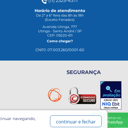
(11) 2325-4371
Horário de atendimento
De 2ª a 6ª feira das 8h às 18h
(Exceto Feriados)
Avenida Utinga, 777
Utinga - Santo André / SP
CEP: 09220-611
Como chegar?
CNPJ: 07.003.260/0001-60
SEGURANÇA
chamar no
ntinuar navegando,
continuar e fechar
WhatsApp