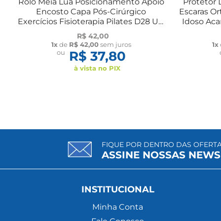
Rolo Meia Lua Posicionamento Apoio
Protetor
Encosto Capa Pós-Cirúrgico
Escaras O
Exercícios Fisioterapia Pilates D28 UN
Idoso Ac
Longevitech
R$ 42,00
1x
de
R$ 42,00
sem juros
1x
ou
R$ 37,80
à vista no PIX
FIQUE POR DENTRO DAS OFERT
ASSINE NOSSAS NEWS
INSTITUCIONAL
Minha Conta