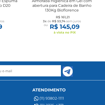
de Espuma
Almofada Higiênica em Gel com
lo D20
abertura para Cadeira de Banho
130Kg Bioflorence
R$ 161,21
ros
3x
de
R$ 53,74
sem juros
9
ou
R$ 145,09
à vista no PIX
ATENDIMENTO
(11) 93802-1111