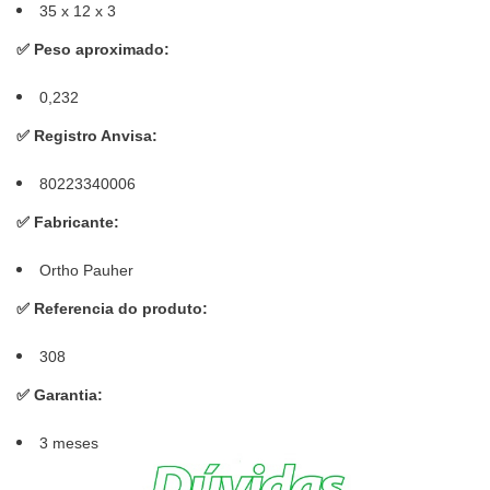
35 x 12 x 3
✅
Peso aproximado:
0,232
✅
Registro Anvisa:
80223340006
✅
Fabricante:
Ortho Pauher
✅
Referencia do produto:
308
✅
Garantia:
3 meses