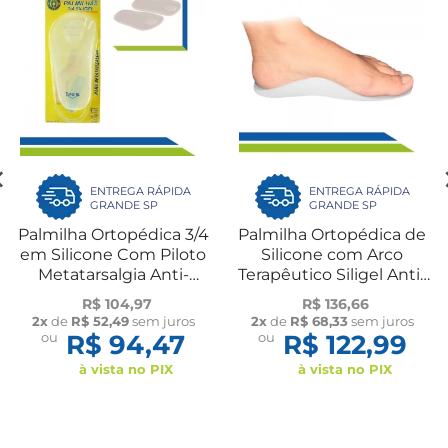
ENTREGA RÁPIDA
ENTREGA RÁPIDA
GRANDE SP
GRANDE SP
Palmilha Ortopédica 3/4
Palmilha Ortopédica de
em Silicone Com Piloto
Silicone com Arco
Metatarsalgia Anti-
Terapêutico Siligel Anti-
Impacto Par Ortho
Impacto Par Ortho
R$ 104,97
R$ 136,66
Pauher
Pauher
2x
de
R$ 52,49
sem juros
2x
de
R$ 68,33
sem juros
ou
R$ 94,47
ou
R$ 122,99
à vista no PIX
à vista no PIX