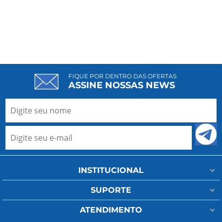
FIQUE POR DENTRO DAS OFERTAS
ASSINE NOSSAS NEWS
INSTITUCIONAL
Minha Conta
SUPORTE
Fale Conosco
Assistência Técnica
ATENDIMENTO
Meus Pedidos
Regulamento Frete