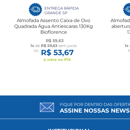
ENTREGA RÁPIDA
GRANDE SP
Almofada Assento Caixa de Ovo
Almofada
o
Quadrada Água Antiescaras 130Kg
abertur
Bioflorence
1
R$ 59,63
1x
de
R$ 59,63
sem juros
1x
ou
R$ 53,67
à vista no PIX
FIQUE POR DENTRO DAS OFERT
ASSINE NOSSAS NEWS