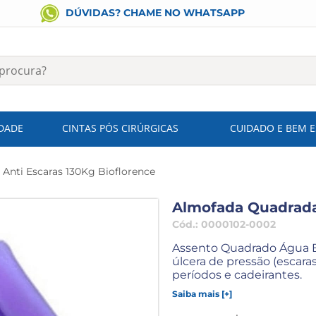
DÚVIDAS? CHAME NO WHATSAPP
IDADE
CINTAS PÓS CIRÚRGICAS
CUIDADO E BEM 
Anti Escaras 130Kg Bioflorence
Almofada Quadrada
Cód.:
0000102-0002
Assento Quadrado Água B
úlcera de pressão (escar
períodos e cadeirantes.
Saiba mais [+]