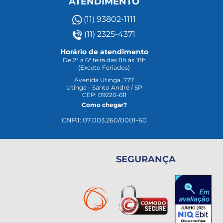
ATENDIMENTO
(11) 93802-1111
(11) 2325-4371
Horário de atendimento
De 2ª a 6ª feira das 8h às 18h
(Exceto Feriados)
Avenida Utinga, 777
Utinga - Santo André / SP
CEP: 09220-611
Como chegar?
CNPJ: 07.003.260/0001-60
SEGURANÇA