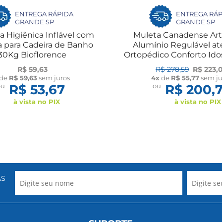
ENTREGA RÁPIDA
ENTREGA RÁP
GRANDE SP
GRANDE SP
 Higiênica Inflável com
Muleta Canadense Art
a para Cadeira de Banho
Alumínio Regulável at
30Kg Bioflorence
Ortopédico Conforto Ido
ANVISA Par Dile
R$ 59,63
R$ 278,59
R$ 223,
de
R$ 59,63
sem juros
4x
de
R$ 55,77
sem ju
ou
R$ 53,67
ou
R$ 200,
à vista no PIX
à vista no PIX
AS