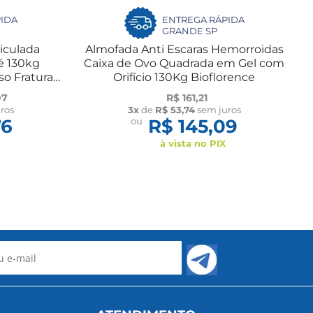
IDA
ENTREGA RÁPIDA
GRANDE SP
iculada
Almofada Anti Escaras Hemorroidas
é 130kg
Caixa de Ovo Quadrada em Gel com
so Fratura
Orifício 130Kg Bioflorence
pé
07
R$ 161,21
ros
3x
de
R$ 53,74
sem juros
76
ou
R$ 145,09
à vista no PIX