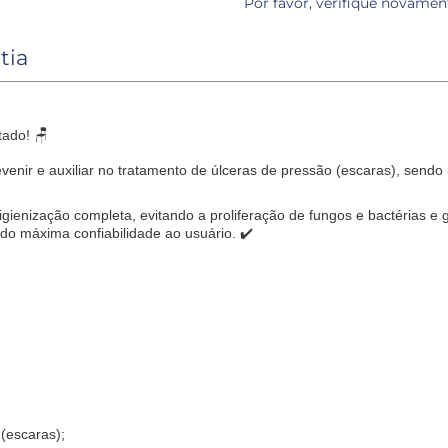
Por favor, verifique novamen
tia
tado! 🪑
nir e auxiliar no tratamento de úlceras de pressão (escaras), sendo 
gienização completa, evitando a proliferação de fungos e bactérias e 
do máxima confiabilidade ao usuário. ✔️
(escaras);