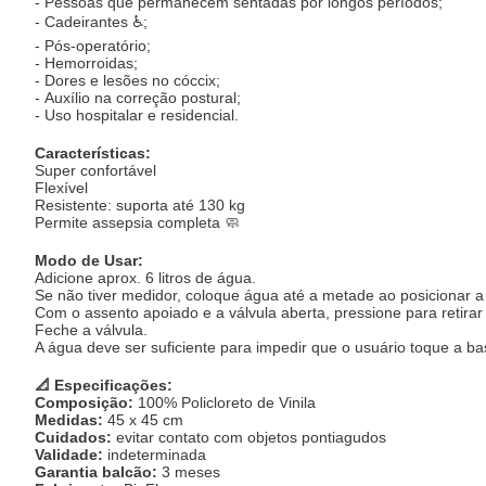
- Pessoas que permanecem sentadas por longos períodos;
- Cadeirantes ♿;
- Pós-operatório;
- Hemorroidas;
- Dores e lesões no cóccix;
- Auxílio na correção postural;
- Uso hospitalar e residencial.
Características:
Super confortável
Flexível
Resistente: suporta até 130 kg
Permite assepsia completa 🧼
Modo de Usar:
Adicione aprox. 6 litros de água.
Se não tiver medidor, coloque água até a metade ao posicionar a
Com o assento apoiado e a válvula aberta, pressione para retirar
Feche a válvula.
A água deve ser suficiente para impedir que o usuário toque a ba
📐 Especificações:
Composição:
100% Policloreto de Vinila
Medidas:
45 x 45 cm
Cuidados:
evitar contato com objetos pontiagudos
Validade:
indeterminada
Garantia balcão:
3 meses