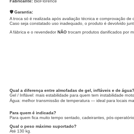
Fabricante:
BioFlorence
🛡️ Garantia:
A troca só é realizada após avaliação técnica e comprovação de d
Caso seja constatado uso inadequado, o produto é devolvido junt
A fábrica e o revendedor
NÃO
trocam produtos danificados por m
Qual a diferença entre almofadas de gel, infláveis e de água
Gel / Inflável: mais estabilidade para quem tem instabilidade moto
Água: melhor transmissão de temperatura — ideal para locais ma
Para quem é indicada?
Para quem fica muito tempo sentado, cadeirantes, pós-operatóri
Qual o peso máximo suportado?
Até 130 kg.