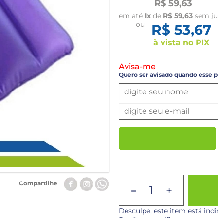
R$ 59,63
em até
1x
de
R$ 59,63
sem ju
ou
R$ 53,67
à vista no PIX
Avisa-me
Quero ser avisado quando esse p
-
Compartilhe
+
Desculpe, este item está in