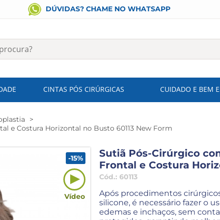
DÚVIDAS? CHAME NO WHATSAPP
IDADE
CINTAS PÓS CIRÚRGICAS
CUIDADO E BEM 
plastia
al e Costura Horizontal no Busto 60113 New Form
Sutiã Pós-Cirúrgico c
-15%
Frontal e Costura Hori
Cód.:
60113
Após procedimentos cirúrgico
Vídeo
silicone, é necessário fazer o u
edemas e inchaços, sem conta