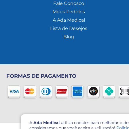
Fale Conosco
Meus Pedidos
A Ada Medical
Lista de Desejos
Blog
FORMAS DE PAGAMENTO
A
Ada Medical
utiliza cookies para melhorar o d
consideramos que você aceita a utilização!
Politi