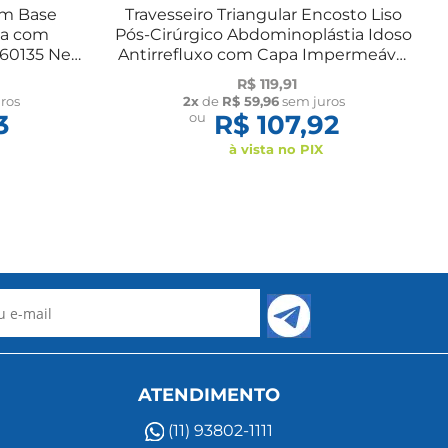
om Base
Travesseiro Triangular Encosto Liso
ta com
Pós-Cirúrgico Abdominoplástia Idoso
60135 New
Antirrefluxo com Capa Impermeável
D33 Bioflorence
R$ 119,91
ros
2x
de
R$ 59,96
sem juros
3
ou
R$ 107,92
à vista no PIX
ATENDIMENTO
(11) 93802-1111