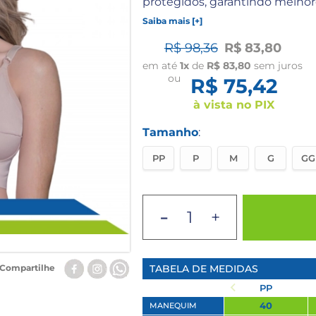
protegidos, garantindo melhor
Saiba mais [+]
R$ 98,36
R$ 83,80
em até
1x
de
R$ 83,80
sem juros
ou
R$ 75,42
à vista no PIX
Tamanho
:
PP
P
M
G
GG
-
+
TABELA DE MEDIDAS
Compartilhe
PP
40
MANEQUIM