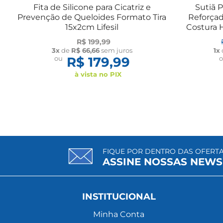
Fita de Silicone para Cicatriz e
Sutiã 
Prevenção de Queloides Formato Tira
Reforçad
15x2cm Lifesil
Costura H
R$ 199,99
3x
de
R$ 66,66
sem juros
1x
ou
R$ 179,99
à vista no PIX
FIQUE POR DENTRO DAS OFERT
ASSINE NOSSAS NEWS
INSTITUCIONAL
Minha Conta