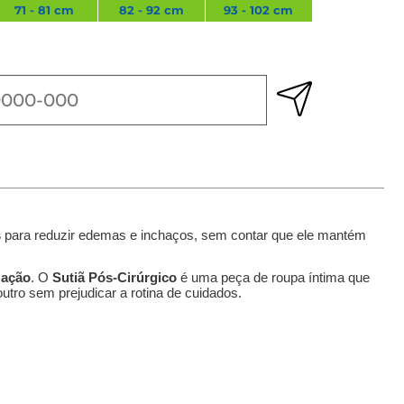
71 - 81 cm
82 - 92 cm
93 - 102 cm
103 - 112 cm
s
para reduzir edemas e inchaços, sem contar que ele mantém
zação
. O
Sutiã Pós-Cirúrgico
é uma peça de roupa íntima que
utro sem prejudicar a rotina de cuidados.