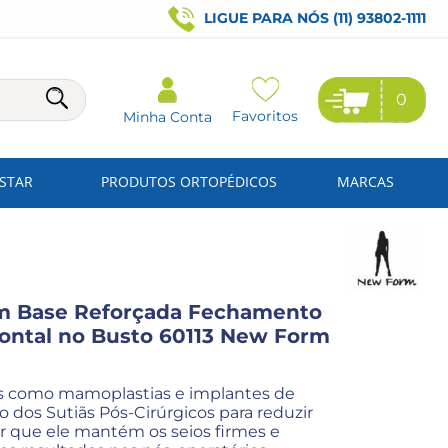
LIGUE PARA NÓS (11) 93802-1111
0
Favoritos
Minha Conta
ESTAR
PRODUTOS ORTOPÉDICOS
MARCAS
om Base Reforçada Fechamento
zontal no Busto 60113 New Form
s como mamoplastias e implantes de
so dos Sutiãs Pós-Cirúrgicos para reduzir
r que ele mantém os seios firmes e