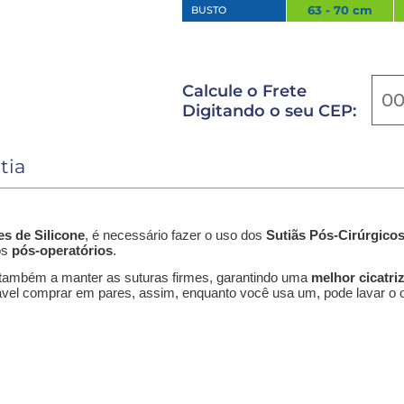
63 - 70 cm
BUSTO
Calcule o Frete
Digitando o seu CEP:
tia
es
de Silicone
, é necessário fazer o uso dos
Sutiãs Pós-Cirúrgico
os
pós-operatórios
.
também a manter as suturas firmes, garantindo uma
melhor cicatri
lhável comprar em pares, assim, enquanto você usa um, pode lavar o o