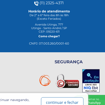
(11) 2325-4371
Horário de atendimento
De 2ª a 6ª feira das 8h às 18h
(Exceto Feriados)
Avenida Utinga, 777
Utinga - Santo André / SP
CEP: 09220-611
Como chegar?
CNPJ: 07.003.260/0001-60
SEGURANÇA
chamar no
ntinuar navegando,
continuar e fechar
WhatsApp