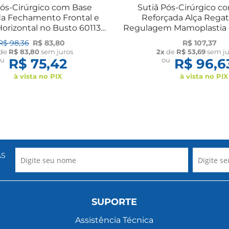
Pós-Cirúrgico com Base
Sutiã Pós-Cirúrgico c
a Fechamento Frontal e
Reforçada Alça Rega
orizontal no Busto 60113
Regulagem Mamoplastia 
New Form
Form
R$ 98,36
R$ 83,80
R$ 107,37
de
R$ 83,80
sem juros
2x
de
R$ 53,69
sem ju
ou
R$ 75,42
ou
R$ 96,6
à vista no PIX
à vista no PIX
AS
SUPORTE
Assistência Técnica