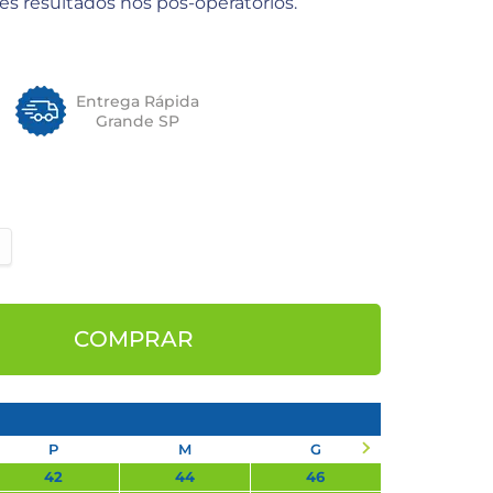
es resultados nos pós-operatórios.
Entrega Rápida
Grande SP
COMPRAR
P
M
G
GG
42
44
46
48