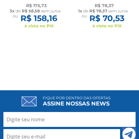
Longevitech
Cadeirante Idoso
R$ 175,73
R$ 78,37
Longevitech
3x
de
R$ 58,58
sem juros
1x
de
R$ 78,37
sem juros
ou
R$ 158,16
ou
R$ 70,53
à vista no PIX
à vista no PIX
FIQUE POR DENTRO DAS OFERTAS
ASSINE NOSSAS NEWS