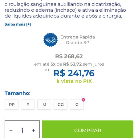
circulação sanguínea auxiliando na cicatrização,
reduzindo o edema (inchaço) e ativa a eliminação
de líquidos adquiridos durante e após a cirurgia.
Saiba mais [+]
Entrega Rápida
Grande SP
R$ 268,62
em até
5x
de
R$ 53,72
sem juros
ou
R$ 241,76
à vista no PIX
Tamanho
:
PP
P
M
GG
G
-
+
COMPRAR