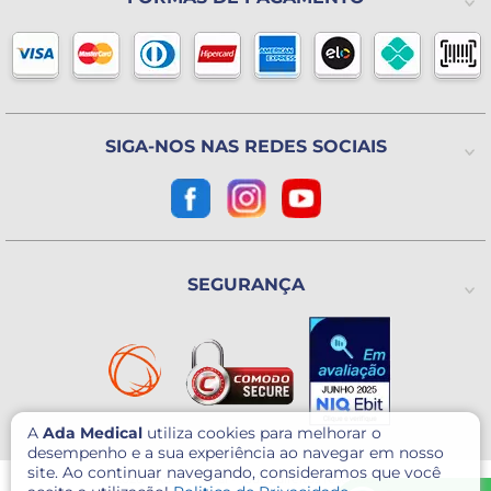
(11) 2325-4371
Lista de Desejos
Formas de pagamento
Blog
Horário de atendimento
Política de Trocas ou Devoluções
De 2ª a 6ª feira das 8h às 18h
(Exceto Feriados)
Avenida Utinga, 777
Utinga - Santo André / SP
CEP: 09220-611
SIGA-NOS NAS REDES SOCIAIS
Como chegar?
CNPJ: 07.003.260/0001-60
SEGURANÇA
A
Ada Medical
utiliza cookies para melhorar o
desempenho e a sua experiência ao navegar em nosso
site. Ao continuar navegando, consideramos que você
© 2026 - Ada Medical - Todos direitos reservados.