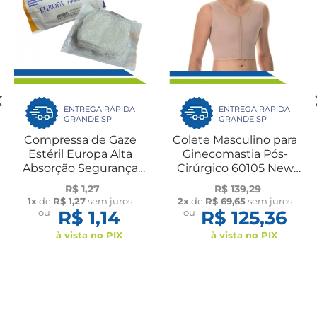
ENTREGA RÁPIDA
ENTREGA RÁPIDA
GRANDE SP
GRANDE SP
Compressa de Gaze
Colete Masculino para
Estéril Europa Alta
Ginecomastia Pós-
Absorção Segurança
Cirúrgico 60105 New
para Curativos
Form
R$ 1,27
R$ 139,29
1x
de
R$ 1,27
sem juros
2x
de
R$ 69,65
sem juros
ou
R$ 1,14
ou
R$ 125,36
à vista no PIX
à vista no PIX