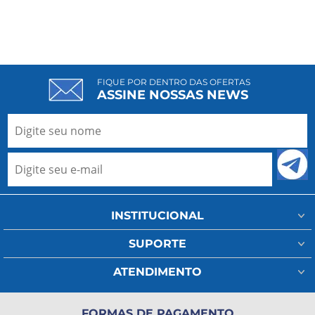
FIQUE POR DENTRO DAS OFERTAS
ASSINE NOSSAS NEWS
INSTITUCIONAL
Minha Conta
SUPORTE
Fale Conosco
Assistência Técnica
ATENDIMENTO
Meus Pedidos
Regulamento Frete
(11) 93802-1111
A Ada Medical
Política de Privacidade
FORMAS DE PAGAMENTO