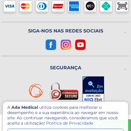
Blog
Horário de atendimento
Política de Trocas ou Devoluções
De 2ª a 6ª feira das 8h às 18h
(Exceto Feriados)
Avenida Utinga, 777
Utinga - Santo André / SP
CEP: 09220-611
SIGA-NOS NAS REDES SOCIAIS
Como chegar?
CNPJ: 07.003.260/0001-60
SEGURANÇA
A
Ada Medical
utiliza cookies para melhorar o
desempenho e a sua experiência ao navegar em nosso
site. Ao continuar navegando, consideramos que você
© 2026 - Ada Medical - Todos direitos reservados.
aceita a utilização!
Politica de Privacidade
Este site é protegido por reCAPTCHA e o Google
Política de Privacidade
e
chamar no
Termos de serviço
se aplicam.
WhatsApp