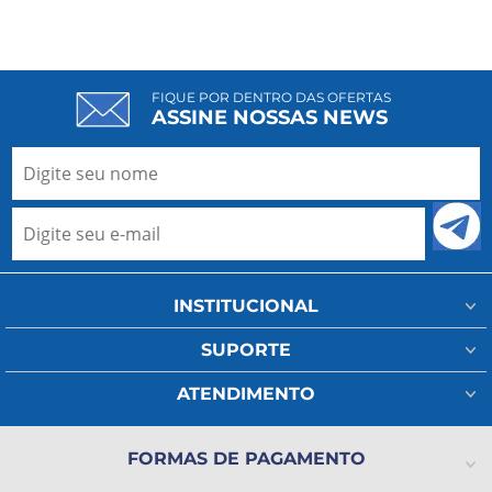
FIQUE POR DENTRO DAS OFERTAS
ASSINE NOSSAS NEWS
INSTITUCIONAL
Minha Conta
SUPORTE
Fale Conosco
Assistência Técnica
ATENDIMENTO
Meus Pedidos
Regulamento Frete
(11) 93802-1111
A Ada Medical
Política de Privacidade
FORMAS DE PAGAMENTO
(11) 2325-4371
Lista de Desejos
Formas de pagamento