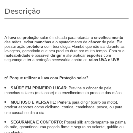
Descrição
A
luva
de
proteção
solar é indicada para retardar o
envelhecimento
das mãos, evitar
manchas
e o aparecimento de
câncer
de pele. Ela
possui ação
protetora
com tecnologia Flambé que não sai durante as
lavagens, garantindo que seu produto dure por muito tempo. Com sua
maleabilidade
é possível
dirigir
e até praticar
esportes
com
segurança e ter a proteção necessária contra os
raios UVA e UVB
.
✅
Porque utilizar a luva com Proteção solar?
SAÚDE EM PRIMEIRO LUGAR:
Previne o câncer de pele,
manchas solares (melanose) e o envelhecimento precoce das mãos.
MULTIUSO E VERSÁTIL:
Perfeita para dirigir (carro ou moto),
praticar esportes como ciclismo, corrida, caminhada, pesca, ou para
uso casual no dia a dia.
SEGURANÇA E CONFORTO:
Possui silk antiderrapante na palma
da mão, garantindo uma pegada firme e segura no volante, guidão ou