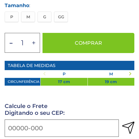
Tamanho
:
P
M
G
GG
-
+
COMPRAR
TABELA DE MEDIDAS
P
M
17 cm
19 cm
CIRCUNFERÊNCIA
Calcule o Frete
Digitando o seu CEP: