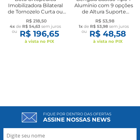
Imobilizadora Bilateral
Alumínio com 9 opções
de Tornozelo Curta ou
de Altura Suporte
Longa UN Dilepé
Adulto Idoso Mobilidade
R$ 218,50
R$ 53,98
Dilepé
4x
de
R$ 54,63
sem juros
1x
de
R$ 53,98
sem juros
ou
R$ 196,65
ou
R$ 48,58
à vista no PIX
à vista no PIX
FIQUE POR DENTRO DAS OFERTAS
ASSINE NOSSAS NEWS