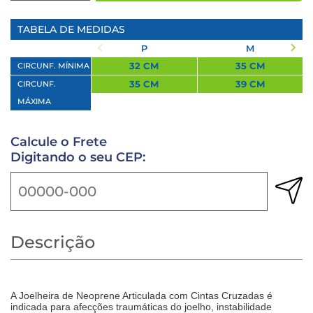
TABELA DE MEDIDAS
P
M
32 CM
35 CM
CIRCUNF. MÍNIMA
35 CM
39 CM
CIRCUNF.
MÁXIMA
Calcule o Frete
Digitando o seu CEP:
Descrição
A Joelheira de Neoprene Articulada com Cintas Cruzadas é
indicada para afecções traumáticas do joelho, instabilidade