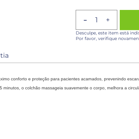
-
+
Desculpe, este item está in
Por favor, verifique novamen
tia
áximo conforto e proteção para pacientes acamados, prevenindo escar
da 5 minutos, o colchão massageia suavemente o corpo, melhora a circu