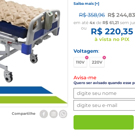
Saiba mais [+]
R$ 358,96
R$ 244,8
em até
4x
de
R$ 61,21
sem ju
ou
R$ 220,35
à vista no PIX
Voltagem
:
110V
220V
Avisa-me
Quero ser avisado quando esse p
Compartilhe