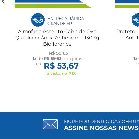
ENTREGA RÁPIDA
GRANDE SP
Almofada Assento Caixa de Ovo
Protetor
Quadrada Água Antiescaras 130Kg
Anti 
Bioflorence
R$ 59,63
1x
de
R$ 59,63
sem juros
1x
ou
R$ 53,67
à vista no PIX
FIQUE POR DENTRO DAS OFERT
ASSINE NOSSAS NEWS