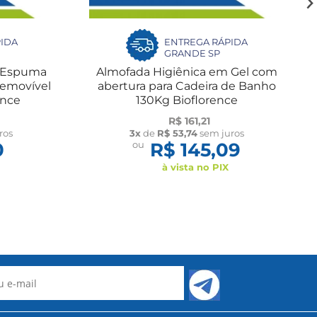
IDA
ENTREGA RÁPIDA
GRANDE SP
o Espuma
Almofada Higiênica em Gel com
Removível
abertura para Cadeira de Banho
ence
130Kg Bioflorence
R$ 161,21
ros
3x
de
R$ 53,74
sem juros
0
ou
R$ 145,09
à vista no PIX