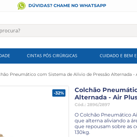
DÚVIDAS? CHAME NO WHATSAPP
IDADE
CINTAS PÓS CIRÚRGICAS
CUIDADO E BEM 
chão Pneumático com Sistema de Alívio de Pressão Alternada -
Colchão Pneumátic
-32%
Alternada - Air Pl
Cód.:
2896/2897
O Colchão Pneumático Air 
que alterna aliviando a 
que repousam sobre as cé
130kg.