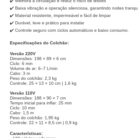
✔️ Melhora a circulação e reduz o risco de lesões
✔️ Baixa vibração e operação silenciosa, garantindo noites tranq
✔️ Material resistente, impermeável e fácil de limpar
✔️ Durável, leve e prático para instalar
✔️ Controle seguro com ciclos automáticos e baixo consumo.
Especificações do Colchão:
Versão 220V
Dimensões: 198 × 89 × 6 cm
Ciclo: 6 min
Volume de ar: 6–7 L/min
Cabo: 3 m
Peso do colchão: 2,3 kg
Controle: 25 × 13 × 10 cm | 1,6 kg
Versão 110V
Dimensões: 188 × 90 × 7 cm
Tempo inicial para inflar: 25 min
Ciclo: 10 min
Cabo: 1,5 m
Peso do colchão: 1,95 kg
Controle: 22 × 11 × 8,5 cm | 0,9 kg
Características: