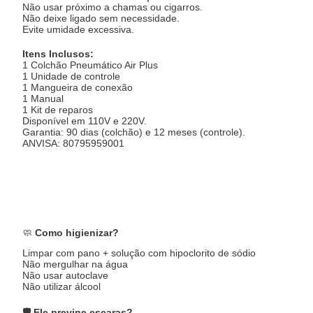
Não usar próximo a chamas ou cigarros.
Não deixe ligado sem necessidade.
Evite umidade excessiva.
Itens Inclusos:
1 Colchão Pneumático Air Plus
1 Unidade de controle
1 Mangueira de conexão
1 Manual
1 Kit de reparos
Disponível em 110V e 220V.
Garantia: 90 dias (colchão) e 12 meses (controle).
ANVISA: 80795959001
🧼
Como higienizar?
Limpar com pano + solução com hipoclorito de sódio
Não mergulhar na água
Não usar autoclave
Não utilizar álcool
🛡️ Ele previne escaras?