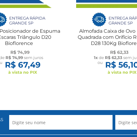
ENTREGA RÁPIDA
ENTREGA RÁP
GRANDE SP
GRANDE SP
 Posicionador de Espuma
Almofada Caixa de Ov
Escaras Triângulo D20
Quadrada com Orifício 
Bioflorence
D28 130Kg Bioflor
R$ 74,99
R$ 62,33
de
R$ 74,99
sem juros
1x
de
R$ 62,33
sem ju
ou
R$ 67,49
ou
R$ 56,1
à vista no PIX
à vista no PIX
AS