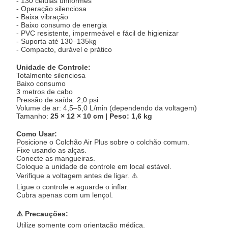
- 130 células uniformes
- Operação silenciosa
- Baixa vibração
- Baixo consumo de energia
- PVC resistente, impermeável e fácil de higienizar
- Suporta até 130–135kg
- Compacto, durável e prático
Unidade de Controle:
Totalmente silenciosa
Baixo consumo
3 metros de cabo
Pressão de saída: 2,0 psi
Volume de ar: 4,5–5,0 L/min (dependendo da voltagem)
Tamanho:
25 × 12 × 10 cm | Peso: 1,6 kg
Como Usar:
Posicione o Colchão Air Plus sobre o colchão comum.
Fixe usando as alças.
Conecte as mangueiras.
Coloque a unidade de controle em local estável.
Verifique a voltagem antes de ligar. ⚠️
Ligue o controle e aguarde o inflar.
Cubra apenas com um lençol.
⚠️ Precauções:
Utilize somente com orientação médica.