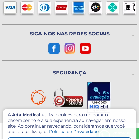
Blog
Horário de atendimento
Política de Trocas ou Devoluções
De 2ª a 6ª feira das 8h às 18h
(Exceto Feriados)
Avenida Utinga, 777
Utinga - Santo André / SP
CEP: 09220-611
SIGA-NOS NAS REDES SOCIAIS
Como chegar?
CNPJ: 07.003.260/0001-60
SEGURANÇA
A
Ada Medical
utiliza cookies para melhorar o
desempenho e a sua experiência ao navegar em nosso
site. Ao continuar navegando, consideramos que você
© 2026 - Ada Medical - Todos direitos reservados.
aceita a utilização!
Politica de Privacidade
Este site é protegido por reCAPTCHA e o Google
Política de Privacidade
e
chamar no
Termos de serviço
se aplicam.
WhatsApp