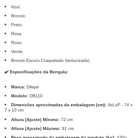
Azul;
Bronze;
Preto;
Rosa
Roxo;
Verde;
Bronze Escuro Craquelado (texturizado).
✔️
Especificações da Bengala:
Marca:
Dilepé
Modelo:
DB110
Dimensões aproximadas da embalagem (cm):
AxLxP - 74 x
7 x 10 cm
Altura (Ajuste) Mínimo:
72 cm
Altura (Ajuste) Máximo:
91 cm
Peso aproximado da embalagem do produto (kg):
420g