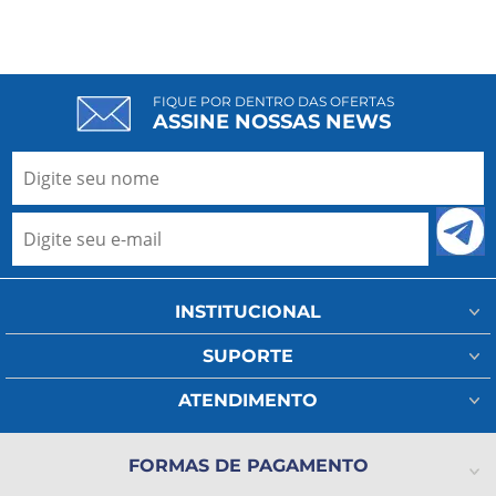
FIQUE POR DENTRO DAS OFERTAS
ASSINE NOSSAS NEWS
INSTITUCIONAL
Minha Conta
SUPORTE
Fale Conosco
Assistência Técnica
ATENDIMENTO
Meus Pedidos
Regulamento Frete
(11) 93802-1111
A Ada Medical
Política de Privacidade
FORMAS DE PAGAMENTO
(11) 2325-4371
Lista de Desejos
Formas de pagamento