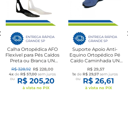
ENTREGA RÁPIDA
ENTREGA RÁPIDA
GRANDE SP
GRANDE SP
Calha Ortopédica AFO
Suporte Apoio Anti-
Flexível para Pés Caídos
Equino Ortopédico Pé
Preta ou Branca UN
Caído Caminhada UN
Dilepé
Dilepé
R$ 328,92
R$ 228,00
R$ 29,57
4x
de
R$ 57,00
sem juros
1x
de
R$ 29,57
sem juros
ou
R$ 205,20
ou
R$ 26,61
à vista no PIX
à vista no PIX