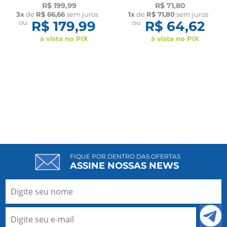
15x2cm Lifesil
Alças Reguláveis 60104
R$ 199,99
R$ 71,80
New Form
3x
de
R$ 66,66
sem juros
1x
de
R$ 71,80
sem juros
ou
R$ 179,99
ou
R$ 64,62
à vista no PIX
à vista no PIX
FIQUE POR DENTRO DAS OFERTAS
ASSINE NOSSAS NEWS