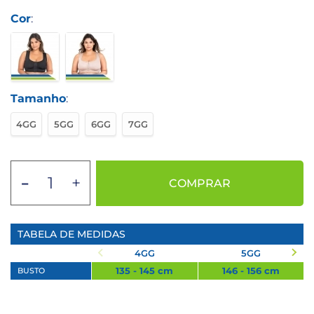
Cor
:
Tamanho
:
4GG
5GG
6GG
7GG
-
+
COMPRAR
TABELA DE MEDIDAS
4GG
5GG
135 - 145 cm
146 - 156 cm
BUSTO