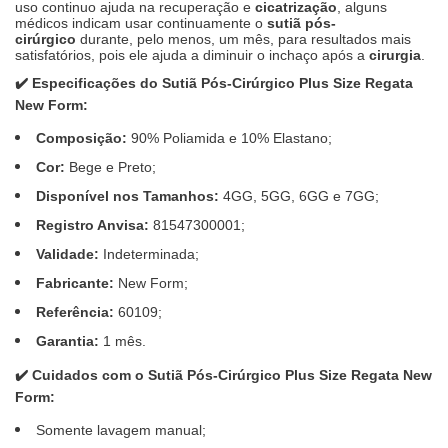
uso continuo ajuda na recuperação e
cicatrização
, alguns
médicos indicam usar continuamente o
sutiã pós-
cirúrgico
durante, pelo menos, um mês, para resultados mais
satisfatórios, pois ele ajuda a diminuir o inchaço após a
cirurgia
.
✔️
Especificações do Sutiã Pós-Cirúrgico Plus Size Regata
New Form:
Composição:
90% Poliamida e 10% Elastano;
Cor:
Bege e Preto;
Disponível nos Tamanhos:
4GG, 5GG, 6GG e 7GG;
Registro Anvisa:
81547300001;
Validade:
Indeterminada;
Fabricante:
New Form;
Referência:
60109;
Garantia:
1 mês.
✔️
Cuidados com o Sutiã Pós-Cirúrgico Plus Size Regata New
Form:
Somente lavagem manual;