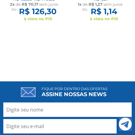
e Sutiã com Alças UN
2x
de
R$ 70,17
sem juros
1x
de
R$ 1,27
sem juros
60602 New Form
ou
R$ 126,30
ou
R$ 1,14
à vista no PIX
à vista no PIX
FIQUE POR DENTRO DAS OFERTAS
ASSINE NOSSAS NEWS