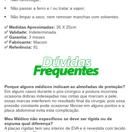
Não passar a ferro e / ou tratar a vapor;
Não limpar a seco, nem remover manchas com solventes.
✅ Medidas Aproximadas:
35 X 25cm
✅ Validade:
Indeterminada.
✅ Garantia:
3 meses
✅ Fabricante:
Macom
✅ Referência:
91
Porque alguns médicos indicam as almofadas de proteção?
Em alguns casos durante o pós-cirúrgico a postura incorreta
ocasiona dobras indesejadas nas cintas que marcam a pele,
essas marcas interferem no resultado final da cirurgia, pois essa
pressão constante pode ocasionar fibrose em alguns pontos e a
placa abdominal evita esta complicação.
Meu Médico não especificou se deve ser rígida ou de
espuma qual diferença?
A placas rígidas tem seu interior de EVA e é revestida com tecido