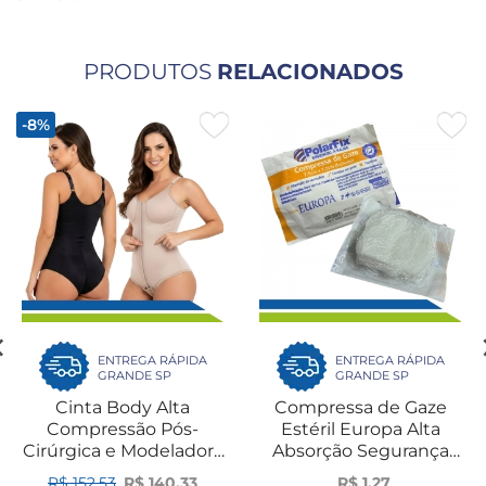
PRODUTOS
RELACIONADOS
-8%
ENTREGA RÁPIDA
ENTREGA RÁPIDA
GRANDE SP
GRANDE SP
Cinta Body Alta
Compressa de Gaze
Compressão Pós-
Estéril Europa Alta
Cirúrgica e Modeladora
Absorção Segurança
com Colchetes Frontais
para Curativos
R$ 152,53
R$ 140,33
R$ 1,27