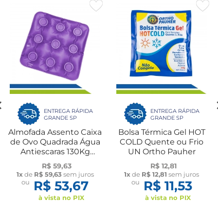
ENTREGA RÁPIDA
ENTREGA RÁPIDA
GRANDE SP
GRANDE SP
Almofada Assento Caixa
Bolsa Térmica Gel HOT
de Ovo Quadrada Água
COLD Quente ou Frio
Antiescaras 130Kg
UN Ortho Pauher
Bioflorence
R$ 59,63
R$ 12,81
1x
de
R$ 59,63
sem juros
1x
de
R$ 12,81
sem juros
ou
R$ 53,67
ou
R$ 11,53
à vista no PIX
à vista no PIX