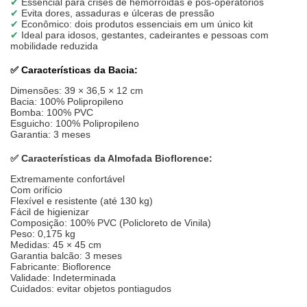
✔
Essencial para crises de hemorroidas e pós-operatórios
✔
Evita dores, assaduras e úlceras de pressão
✔
Econômico: dois produtos essenciais em um único kit
✔
Ideal para idosos, gestantes, cadeirantes e pessoas com
mobilidade reduzida
✅
Características da Bacia:
Dimensões: 39 × 36,5 × 12 cm
Bacia: 100% Polipropileno
Bomba: 100% PVC
Esguicho: 100% Polipropileno
Garantia: 3 meses
✅
Características da Almofada Bioflorence:
Extremamente confortável
Com orifício
Flexível e resistente (até 130 kg)
Fácil de higienizar
Composição: 100% PVC (Policloreto de Vinila)
Peso: 0,175 kg
Medidas: 45 × 45 cm
Garantia balcão: 3 meses
Fabricante: Bioflorence
Validade: Indeterminada
Cuidados: evitar objetos pontiagudos