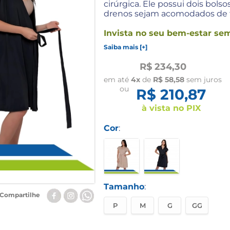
cirúrgica.
Ele possui dois bolso
drenos sejam acomodados de fo
Invista no seu bem-estar sem
Saiba mais [+]
R$ 234,30
em até
4x
de
R$ 58,58
sem juros
ou
R$ 210,87
à vista no PIX
Cor
:
Tamanho
:
Compartilhe
P
M
G
GG