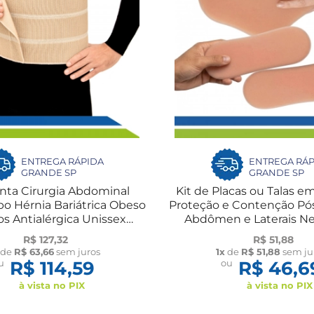
ENTREGA RÁPIDA
ENTREGA RÁP
GRANDE SP
GRANDE SP
inta Cirurgia Abdominal
Kit de Placas ou Talas 
ipo Hérnia Bariátrica Obeso
Proteção e Contenção Pós
s Antialérgica Unissex
Abdômen e Laterais N
Flambé
R$ 127,32
R$ 51,88
de
R$ 63,66
sem juros
1x
de
R$ 51,88
sem ju
u
R$ 114,59
ou
R$ 46,6
à vista no PIX
à vista no PIX