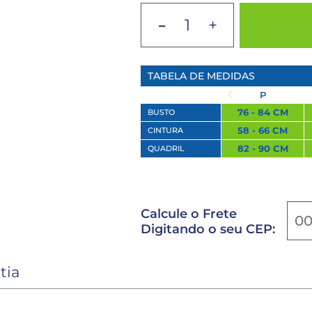
-
+
TABELA DE MEDIDAS
P
76 - 84 CM
BUSTO
58 - 66 CM
CINTURA
82 - 90 CM
QUADRIL
Calcule o Frete
Digitando o seu CEP:
tia