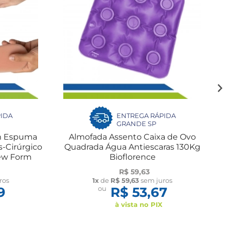
IDA
ENTREGA RÁPIDA
GRANDE SP
em Espuma
Almofada Assento Caixa de Ovo
-Cirúrgico
Quadrada Água Antiescaras 130Kg
ew Form
Bioflorence
R$ 59,63
ros
1x
de
R$ 59,63
sem juros
9
ou
R$ 53,67
à vista no PIX