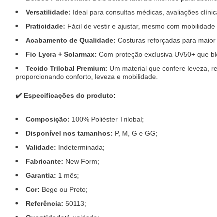
Versatilidade:
Ideal para consultas médicas, avaliações clínic
Praticidade:
Fácil de vestir e ajustar, mesmo com mobilidade
Acabamento de Qualidade:
Costuras reforçadas para maior 
Fio Lycra + Solarmax:
Com proteção exclusiva UV50+ que blo
Tecido Trilobal Premium:
U
m material que confere leveza, r
proporcionando conforto, leveza e mobilidade.
✔️
Especificações do produto:
Composição:
100% Poliéster Trilobal;
Disponível nos tamanhos:
P, M, G e GG;
Validade:
Indeterminada;
Fabricante:
New Form;
Garantia:
1 mês;
Cor:
Bege ou Preto;
Referência:
50113;