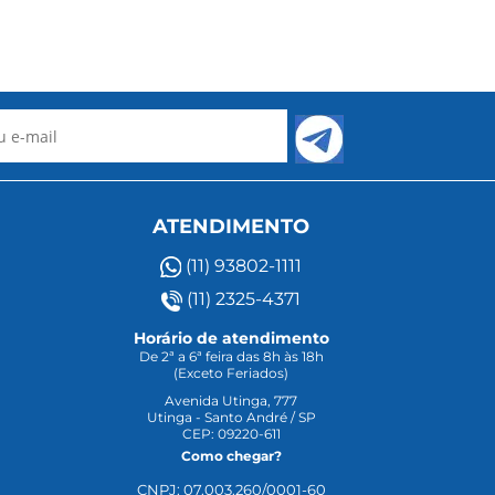
ATENDIMENTO
(11) 93802-1111
(11) 2325-4371
Horário de atendimento
De 2ª a 6ª feira das 8h às 18h
(Exceto Feriados)
Avenida Utinga, 777
Utinga - Santo André / SP
CEP: 09220-611
Como chegar?
CNPJ: 07.003.260/0001-60