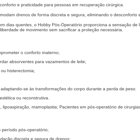
conforto e praticidade para pessoas em recuperação cirúrgica.
acomodam drenos de forma discreta e segura, eliminando o desconforto 
m dias quentes, o Hobby Pós-Operatório proporciona a sensação de 
liberdade de movimento sem sacrificar a proteção necessária.
mprometer o conforto materno;
ardar absorventes para vazamentos de leite;
 ou histerectomia;
 adaptando-se às transformações do corpo durante a perda de peso
stética ou reconstrutiva.
 lipoaspiração, mamoplastia; Pacientes em pós-operatório de cirurgia
período pós-operatório;
odação discreta e segura de drenos;