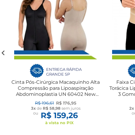
ENTREGA RÁPIDA
GRANDE SP
Cinta Pós-Cirúrgica Macaquinho Alta
Faixa C
Compressão para Lipoaspiração
Torácica L
Abdominoplastia UN 60402 New
3 Gomo
Form
R$ 196,61
R$ 176,95
3x
de
R$ 58,98
sem juros
2x
ou
R$ 159,26
o
à vista no PIX