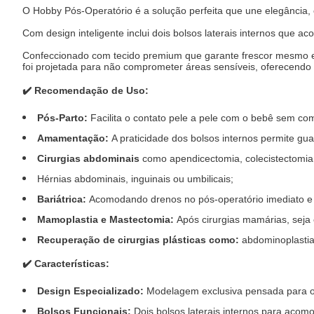
O Hobby Pós-Operatório é a solução perfeita que une elegância, 
Com design inteligente inclui dois bolsos laterais internos que 
Confeccionado com tecido premium que garante frescor mesmo e
foi projetada para não comprometer áreas sensíveis, oferecendo 
✔️
Recomendação de Uso:
Pós-Parto:
Facilita o contato pele a pele com o bebê sem co
Amamentação:
A praticidade dos bolsos internos permite gu
Cirurgias abdominais
como apendicectomia, colecistectomia
Hérnias abdominais, inguinais ou umbilicais;
Bariátrica:
Acomodando drenos no pós-operatório imediato e
Mamoplastia e Mastectomia:
Após cirurgias mamárias, seja e
Recuperação de cirurgias plásticas como:
abdominoplastia,
✔️
Características:
Design Especializado:
Modelagem exclusiva pensada para o 
Bolsos Funcionais:
Dois bolsos laterais internos para acom