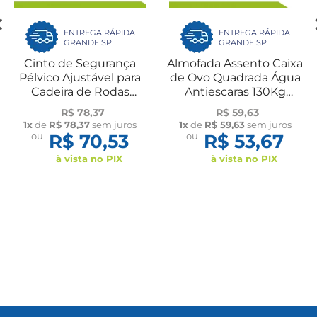
ENTREGA RÁPIDA
ENTREGA RÁPIDA
GRANDE SP
GRANDE SP
Cinto de Segurança
Almofada Assento Caixa
Pélvico Ajustável para
de Ovo Quadrada Água
Cadeira de Rodas
Antiescaras 130Kg
Cadeirante Idoso
Bioflorence
R$ 78,37
R$ 59,63
Longevitech
1x
de
R$ 78,37
sem juros
1x
de
R$ 59,63
sem juros
ou
R$ 70,53
ou
R$ 53,67
à vista no PIX
à vista no PIX