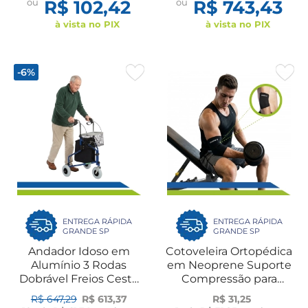
ou
R$ 102,42
ou
R$ 743,43
à vista no PIX
à vista no PIX
-6%
ENTREGA RÁPIDA
ENTREGA RÁPIDA
GRANDE SP
GRANDE SP
Andador Idoso em
Cotoveleira Ortopédica
Alumínio 3 Rodas
em Neoprene Suporte
Dobrável Freios Cesto
Compressão para
Frontal e Bolsa Até
Cotovelo UN Dilepé
R$ 647,29
R$ 613,37
R$ 31,25
100Kg Dilepé