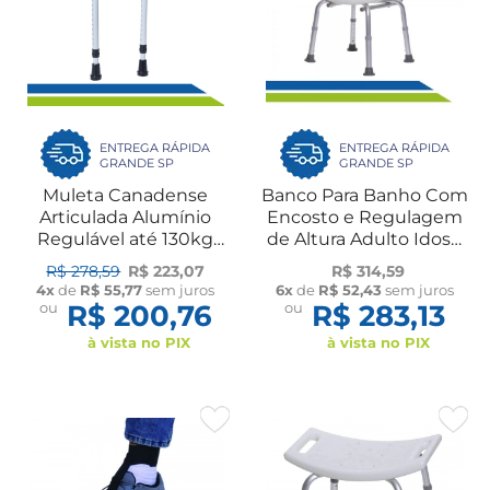
ENTREGA RÁPIDA
ENTREGA RÁPIDA
GRANDE SP
GRANDE SP
Muleta Canadense
Banco Para Banho Com
Articulada Alumínio
Encosto e Regulagem
Regulável até 130kg
de Altura Adulto Idoso
Ortopédico Conforto
até 130 kg Dilepé
R$ 278,59
R$ 223,07
R$ 314,59
Idoso Fratura ANVISA
4x
de
R$ 55,77
sem juros
6x
de
R$ 52,43
sem juros
Par Dilepé
ou
R$ 200,76
ou
R$ 283,13
à vista no PIX
à vista no PIX