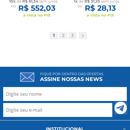
10x
de
R$ 61,34
sem juros
1x
de
R$ 31,25
sem juros
ou
R$ 552,03
ou
R$ 28,13
à vista no PIX
à vista no PIX
1
2
3
FIQUE POR DENTRO DAS OFERTAS
ASSINE NOSSAS NEWS
INSTITUCIONAL