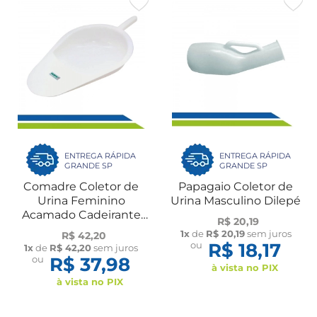
ENTREGA RÁPIDA
ENTREGA RÁPIDA
GRANDE SP
GRANDE SP
Comadre Coletor de
Papagaio Coletor de
Urina Feminino
Urina Masculino Dilepé
Acamado Cadeirante
R$ 20,19
Idoso Dilepé
1x
de
R$ 20,19
sem juros
R$ 42,20
ou
R$ 18,17
1x
de
R$ 42,20
sem juros
ou
R$ 37,98
à vista no PIX
à vista no PIX