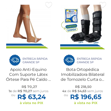
ENTREGA RÁPIDA
ENTREGA RÁPIDA
GRANDE SP
GRANDE SP
Apoio Anti-Equino
Bota Ortopédica
Com Suporte Látex
Imobilizadora Bilateral
Órtese Para Pé Caído E
de Tornozelo Curta ou
AVC UN Dilepé
Longa UN Dilepé
R$ 70,27
R$ 218,50
1x
de
R$ 70,27
sem juros
4x
de
R$ 54,63
sem juros
ou
R$ 63,24
ou
R$ 196,65
à vista no PIX
à vista no PIX