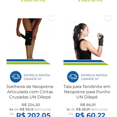
à vista no PIX
à vista no PIX
ENTREGA RÁPIDA
ENTREGA RÁPIDA
GRANDE SP
GRANDE SP
Joelheira de Neoprene
Tala para Tendinite em
Articulada com Cintas
Neoprene para Punho
Cruzadas UN Dilepé
UN Dilepé
R$ 224,50
R$ 66,91
4x
de
R$ 56,13
sem juros
1x
de
R$ 66,91
sem juros
ou
R$ 202,05
ou
R$ 60,22