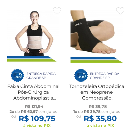
ENTREGA RÁPIDA
ENTREGA RÁPIDA
GRANDE SP
GRANDE SP
Faixa Cinta Abdominal
Tornozeleira Ortopédica
Pós-Cirúrgica
em Neoprene
Abdominoplastia
Compressão
Bariátrica Hérnia 3
Prevenção Recidiva
R$ 121,94
R$ 39,78
Gomos Dilepé
Atividades Físicas
2x
de
R$ 60,97
sem juros
1x
de
R$ 39,78
sem juros
Esportes UN Dilepé
ou
R$ 109,75
ou
R$ 35,80
à vista no PIX
à vista no PIX