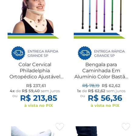
ENTREGA RÁPIDA
ENTREGA RÁPIDA
GRANDE SP
GRANDE SP
Colar Cervical
Bengala para
Philadelphia
Caminhada Em
Ortopédico Ajustável
Alumínio Color Bastão
Torção Fratura Lesão
Dilepé
R$ 237,61
R$ 78,19
R$ 62,62
Dilepé
4x
de
R$ 59,40
sem juros
1x
de
R$ 62,62
sem juros
ou
R$ 213,85
ou
R$ 56,36
à vista no PIX
à vista no PIX