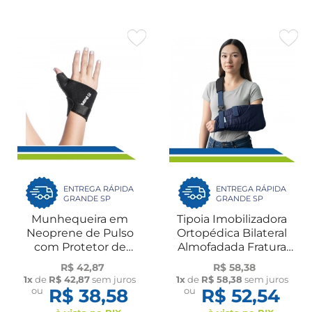
ENTREGA RÁPIDA
ENTREGA RÁPIDA
GRANDE SP
GRANDE SP
Munhequeira em
Tipoia Imobilizadora
Neoprene de Pulso
Ortopédica Bilateral
com Protetor de
Almofadada Fratura
Polegar UN Dilepé
Torção Dilepé
R$ 42,87
R$ 58,38
1x
de
R$ 42,87
sem juros
1x
de
R$ 58,38
sem juros
ou
R$ 38,58
ou
R$ 52,54