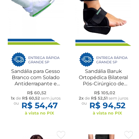
ENTREGA RÁPIDA
ENTREGA RÁPIDA
GRANDE SP
GRANDE SP
Sandália para Gesso
Sandália Baruk
Branco com Solado
Ortopédica Bilateral
Antiderrapante e
Pós-Cirúrgico de
Fecho Aderente UN
Joanete UN Dilepé
R$ 60,52
R$ 105,02
Dilepé
1x
de
R$ 60,52
sem juros
2x
de
R$ 52,51
sem juros
ou
R$ 54,47
ou
R$ 94,52
à vista no PIX
à vista no PIX