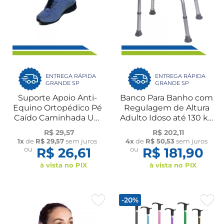
ENTREGA RÁPIDA
ENTREGA RÁPIDA
GRANDE SP
GRANDE SP
Suporte Apoio Anti-
Banco Para Banho com
Equino Ortopédico Pé
Regulagem de Altura
Caído Caminhada UN
Adulto Idoso até 130 kg
Dilepé
Dilepé
R$ 29,57
R$ 202,11
1x
de
R$ 29,57
sem juros
4x
de
R$ 50,53
sem juros
ou
R$ 26,61
ou
R$ 181,90
à vista no PIX
à vista no PIX
-20%