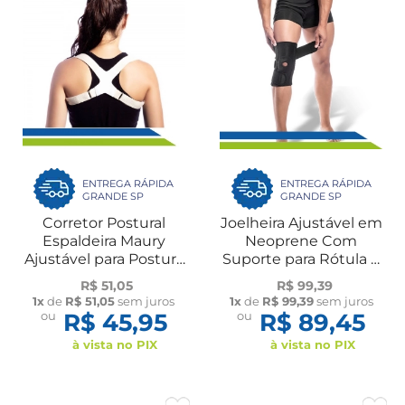
ENTREGA RÁPIDA
ENTREGA RÁPIDA
GRANDE SP
GRANDE SP
Corretor Postural
Joelheira Ajustável em
Espaldeira Maury
Neoprene Com
Ajustável para Postura
Suporte para Rótula e
e Uso Diário Dilepé
Reforço Lateral UN
R$ 51,05
R$ 99,39
Dilepé
1x
de
R$ 51,05
sem juros
1x
de
R$ 99,39
sem juros
ou
R$ 45,95
ou
R$ 89,45
à vista no PIX
à vista no PIX