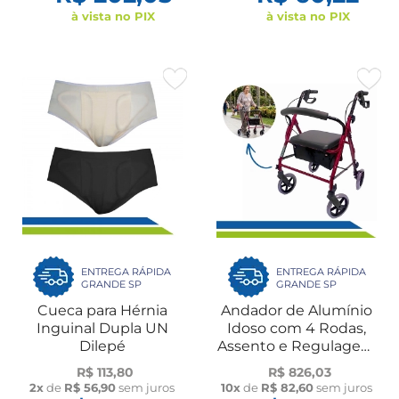
à vista no PIX
à vista no PIX
ENTREGA RÁPIDA
ENTREGA RÁPIDA
GRANDE SP
GRANDE SP
Cueca para Hérnia
Andador de Alumínio
Inguinal Dupla UN
Idoso com 4 Rodas,
Dilepé
Assento e Regulagem
de Altura Até 100 kg
R$ 113,80
R$ 826,03
Dilepé
2x
de
R$ 56,90
sem juros
10x
de
R$ 82,60
sem juros