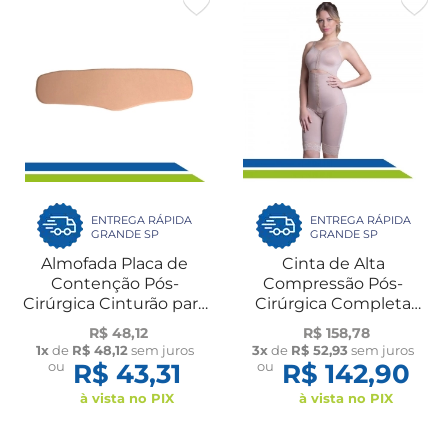
ENTREGA RÁPIDA
ENTREGA RÁPIDA
GRANDE SP
GRANDE SP
Almofada Placa de
Cinta de Alta
Contenção Pós-
Compressão Pós-
Cirúrgica Cinturão para
Cirúrgica Completa
Abdômen e Laterais
Subdividida
R$ 48,12
R$ 158,78
em Espuma New Form
Lipoaspiração e
1x
de
R$ 48,12
sem juros
3x
de
R$ 52,93
sem juros
Abdominoplastia 60421
ou
R$ 43,31
ou
R$ 142,90
New Form
à vista no PIX
à vista no PIX