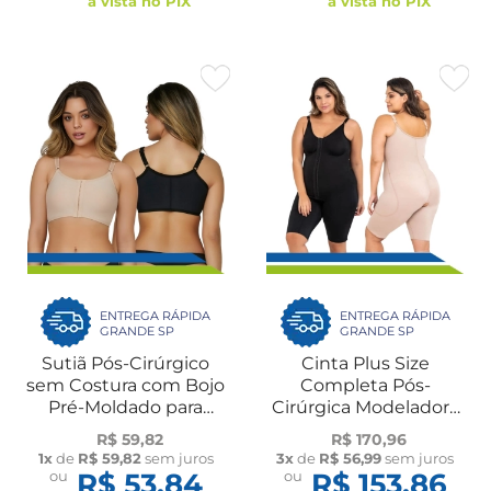
à vista no PIX
à vista no PIX
ENTREGA RÁPIDA
ENTREGA RÁPIDA
GRANDE SP
GRANDE SP
Sutiã Pós-Cirúrgico
Cinta Plus Size
sem Costura com Bojo
Completa Pós-
Pré-Moldado para
Cirúrgica Modeladora
Mamoplastia e
com Reforço e Busto
R$ 59,82
R$ 170,96
Mastopexia 60104 UN
Pré-Moldado UN 60402
1x
de
R$ 59,82
sem juros
3x
de
R$ 56,99
sem juros
New Form
New Form
ou
R$ 53,84
ou
R$ 153,86