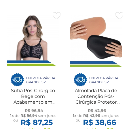
ENTREGA RÁPIDA
ENTREGA RÁPIDA
GRANDE SP
GRANDE SP
Sutiã Pós-Cirúrgico
Almofada Placa de
Bege com
Contenção Pós-
Acabamento em
Cirúrgica Protetor
Renda Preto para
Abdominal Rígido UN
R$ 96,94
R$ 42,96
Mamoplástia e
New Form
1x
de
R$ 96,94
sem juros
1x
de
R$ 42,96
sem juros
Mastectomia 60153
ou
R$ 87,25
ou
R$ 38,66
New Form