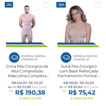
-2%
-15%
ENTREGA RÁPIDA
ENTREGA RÁPIDA
GRANDE SP
GRANDE SP
Cinta Pós-Cirúrgica de
Sutiã Pós-Cirúrgico
Alta Compressão
com Base Reforçada
Masculina Completa
Fechamento Frontal e
com Colchetes e
Costura Horizontal no
R$ 214,73
R$ 211,53
R$ 98,36
R$ 83,80
Pernas 60409 New
Busto 60113 New Form
4x
de
R$ 52,88
sem juros
1x
de
R$ 83,80
sem juros
Form
ou
R$ 190,38
ou
R$ 75,42
à vista no PIX
à vista no PIX