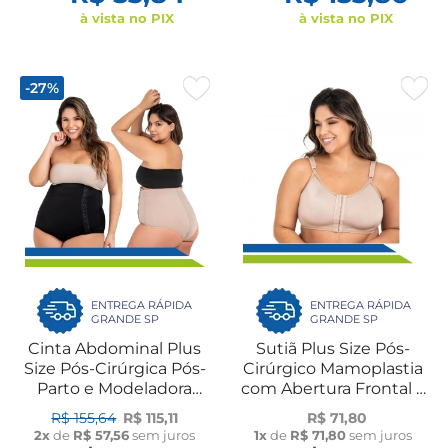
à vista no PIX
à vista no PIX
-27%
ENTREGA RÁPIDA
ENTREGA RÁPIDA
GRANDE SP
GRANDE SP
Cinta Abdominal Plus
Sutiã Plus Size Pós-
Size Pós-Cirúrgica Pós-
Cirúrgico Mamoplastia
Parto e Modeladora
com Abertura Frontal e
60608 New Form
Alças Reguláveis 60104
R$ 155,64
R$ 115,11
R$ 71,80
New Form
2x
de
R$ 57,56
sem juros
1x
de
R$ 71,80
sem juros