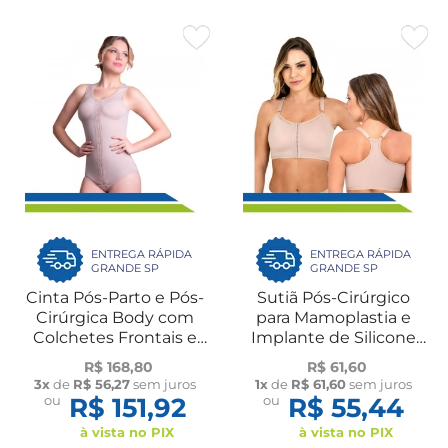
ENTREGA RÁPIDA
ENTREGA RÁPIDA
GRANDE SP
GRANDE SP
Cinta Pós-Parto e Pós-
Sutiã Pós-Cirúrgico
Cirúrgica Body com
para Mamoplastia e
Colchetes Frontais e
Implante de Silicone
Alça Regata 60605
com Costas Nadador
R$ 168,80
R$ 61,60
New Form
60114 New Form
3x
de
R$ 56,27
sem juros
1x
de
R$ 61,60
sem juros
ou
R$ 151,92
ou
R$ 55,44
à vista no PIX
à vista no PIX