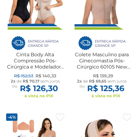
ENTREGA RÁPIDA
ENTREGA RÁPIDA
GRANDE SP
GRANDE SP
Cinta Body Alta
Colete Masculino para
Compressão Pós-
Ginecomastia Pós-
Cirúrgica e Modeladora
Cirúrgico 60105 New
com Colchetes
Form
R$ 152,53
R$ 140,33
R$ 139,29
Frontais e Sutiã com
2x
de
R$ 70,17
sem juros
2x
de
R$ 69,65
sem juros
Alças UN 60602 New
ou
R$ 126,30
ou
R$ 125,36
Form
à vista no PIX
à vista no PIX
-4%