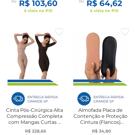
ou
R$ 103,60
ou
R$ 64,62
à vista no PIX
à vista no PIX
ENTREGA RÁPIDA
ENTREGA RÁPIDA
GRANDE SP
GRANDE SP
Cinta Pós-Cirúrgica Alta
Almofada Placa de
Compressão Completa
Contenção e Proteção
com Mangas Curtas e
Cintura (Flancos)
Pernas Curtas para
Rígido Par Ossinho
R$ 228,66
R$ 34,80
Lipoaspiração UN
New Form