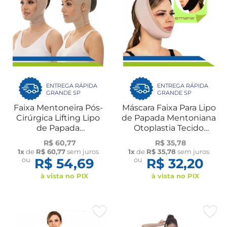
ENTREGA RÁPIDA
ENTREGA RÁPIDA
GRANDE SP
GRANDE SP
Faixa Mentoneira Pós-
Máscara Faixa Para Lipo
Cirúrgica Lifting Lipo
de Papada Mentoniana
de Papada
Otoplastia Tecido
Bichectomia New
Emana New Form
R$ 60,77
R$ 35,78
Form
1x
de
R$ 60,77
sem juros
1x
de
R$ 35,78
sem juros
ou
R$ 54,69
ou
R$ 32,20
à vista no PIX
à vista no PIX