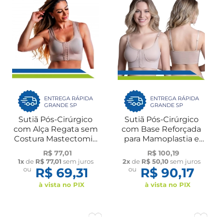
ENTREGA RÁPIDA
ENTREGA RÁPIDA
GRANDE SP
GRANDE SP
Sutiã Pós-Cirúrgico
Sutiã Pós-Cirúrgico
com Alça Regata sem
com Base Reforçada
Costura Mastectomia
para Mamoplastia e
Mamoplastia 60109
Implante de Silicone
R$ 77,01
R$ 100,19
New Form
60103 New Form
1x
de
R$ 77,01
sem juros
2x
de
R$ 50,10
sem juros
ou
R$ 69,31
ou
R$ 90,17
à vista no PIX
à vista no PIX