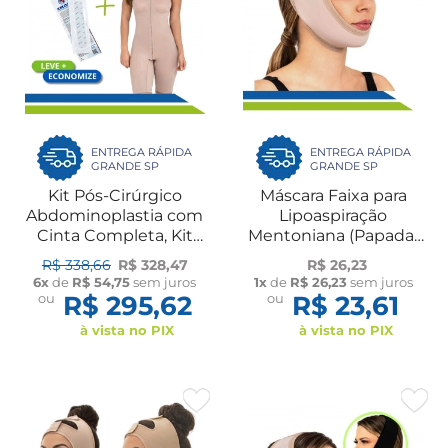
ENTREGA RÁPIDA
ENTREGA RÁPIDA
GRANDE SP
GRANDE SP
Kit Pós-Cirúrgico
Máscara Faixa para
Abdominoplastia com
Lipoaspiração
Cinta Completa, Kit
Mentoniana (Papada)
Placas de Contenção e
Otoplastia e
R$ 338,66
R$ 328,47
R$ 26,23
Fita de Silicone
Bichectomia New
6x
de
R$ 54,75
sem juros
1x
de
R$ 26,23
sem juros
Form
ou
R$ 295,62
ou
R$ 23,61
à vista no PIX
à vista no PIX