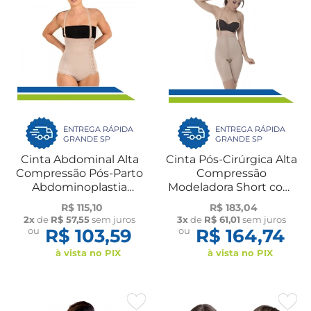
ENTREGA RÁPIDA
ENTREGA RÁPIDA
GRANDE SP
GRANDE SP
Cinta Abdominal Alta
Cinta Pós-Cirúrgica Alta
Compressão Pós-Parto
Compressão
Abdominoplastia
Modeladora Short com
Compressora com
Suspensório, Colchetes
R$ 115,10
R$ 183,04
Fecho Lateral e Alça
e Reforço no Culote
2x
de
R$ 57,55
sem juros
3x
de
R$ 61,01
sem juros
Destacável Cód. 60608
60437 New Form
ou
R$ 103,59
ou
R$ 164,74
New Form
à vista no PIX
à vista no PIX