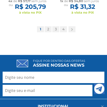
4x
de
R$ 57,17
sem juros
1x
de
R$ 34,80
sem juros
60432 New Form
ou
R$ 205,79
ou
R$ 31,32
à vista no PIX
à vista no PIX
1
2
3
4
FIQUE POR DENTRO DAS OFERTAS
ASSINE NOSSAS NEWS
INSTITUCIONAL