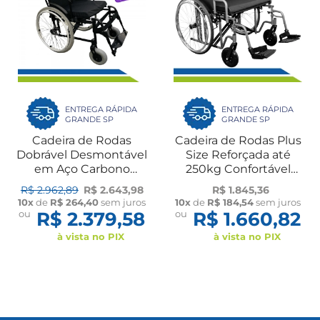
ENTREGA RÁPIDA
ENTREGA RÁPIDA
GRANDE SP
GRANDE SP
Cadeira de Rodas
Cadeira de Rodas Plus
Dobrável Desmontável
Size Reforçada até
em Aço Carbono
250kg Confortável
Obeso e Idoso até
Dobrável Idosos Fratura
R$ 2.962,89
R$ 2.643,98
R$ 1.845,36
200kg Pneu Antifuro
Reabilitação
10x
de
R$ 264,40
sem juros
10x
de
R$ 184,54
sem juros
Ortomobil
ou
R$ 2.379,58
ou
R$ 1.660,82
à vista no PIX
à vista no PIX